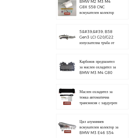
BMW M2 M3 M4
G8X S58 CNC
всмукателен колектор
5&#39;&#39; B58
Gen3 LCI G20/G22
изпускателна тръба от
полирана 304
неръждаема стомана
Карбонов предпазител
за маслен охладител за
BMW M3 M4 G80
G82 S58
Маслен охладител за
тежка автоматична
трансмисия с хардуерен
комплект
Цял алуминиев
всмукателен колектор за
BMW M3 E46 S54