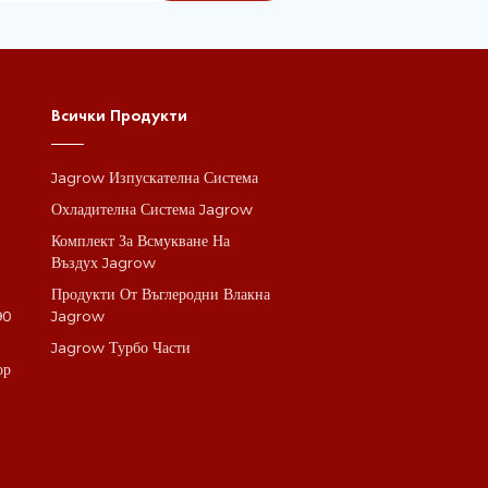
Всички Продукти
Jagrow Изпускателна Система
а
Охладителна Система Jagrow
Комплект За Всмукване На
Въздух Jagrow
Продукти От Въглеродни Влакна
90
Jagrow
Jagrow Турбо Части
ор