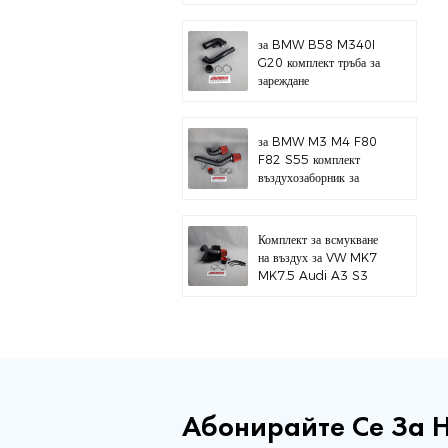
за BMW B58 M340I
G20 комплект тръба за
зареждане
за BMW M3 M4 F80
F82 S55 комплект
въздухозаборник за
горен монтаж
Комплект за всмукване
на въздух за VW MK7
MK7.5 Audi A3 S3
Абонирайте Се За 