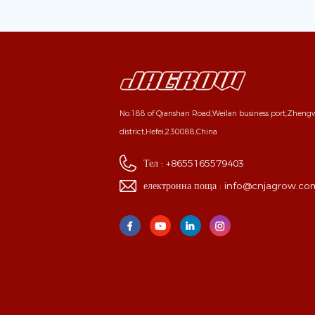
No.188 of Qianshan Road,Weilan business port,Zhen
district,Hefei,230088,China
Тел :
+8655165579403
електронна поща :
info@cnjagrow.co