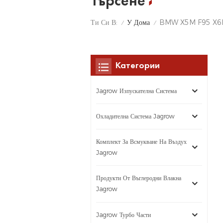
Търсене
У Дома
Ти Си В:
BMW X5M F95 X6M
/
/
Категории
Jagrow Изпускателна Система
Охладителна Система Jagrow
Комплект За Всмукване На Въздух
Jagrow
Продукти От Въглеродни Влакна
Jagrow
Jagrow Турбо Части