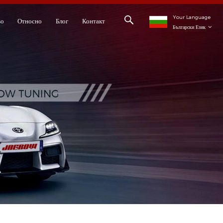
Your Language
во
Относно
Блог
Контакт
Български Език