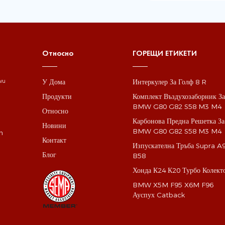
Относно
ГОРЕЩИ ЕТИКЕТИ
У Дома
Интеркулер За Голф 8 R
gwu
Продукти
Комплект Въздухозаборник З
BMW G80 G82 S58 M3 M4
Относно
Карбонова Предна Решетка За
Новини
BMW G80 G82 S58 M3 M4
m
Контакт
Изпускателна Тръба Supra A
Блог
B58
Хонда К24 К20 Турбо Колект
BMW X5M F95 X6M F96
Ауспух Catback