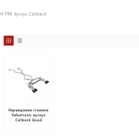
 F96 Ауспух Catback
Неръждаема стомана
Valvetronic ауспух
Catback Quad
Carbon накрайници
за BMW X5M F95 X6M
F96 2020+