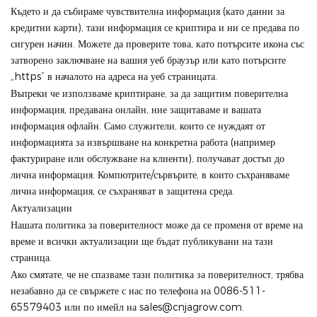
Където и да събираме чувствителна информация (като данни за
кредитни карти), тази информация се криптира и ни се предава по
сигурен начин. Можете да проверите това, като потърсите икона със
затворено заключване на вашия уеб браузър или като потърсите
„https“ в началото на адреса на уеб страницата.
Въпреки че използваме криптиране, за да защитим поверителна
информация, предавана онлайн, ние защитаваме и вашата
информация офлайн. Само служители, които се нуждаят от
информацията за извършване на конкретна работа (например
фактуриране или обслужване на клиенти), получават достъп до
лична информация. Компютрите/сървърите, в които съхраняваме
лична информация, се съхраняват в защитена среда.
Актуализации
Нашата политика за поверителност може да се променя от време на
време и всички актуализации ще бъдат публикувани на тази
страница.
Ако смятате, че не спазваме тази политика за поверителност, трябва
незабавно да се свържете с нас по телефона на 0086-511-
65579403 или по имейл на sales@cnjagrow.com.