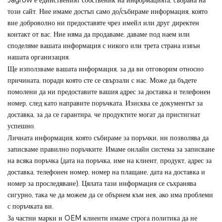
Jagrow е единственият собственик на информацията, събрана на
този сайт. Ние имаме достъп само до/събираме информация, която
вие доброволно ни предоставяте чрез имейл или друг директен
контакт от вас. Ние няма да продаваме, даваме под наем или
споделяме вашата информация с никого или трета страна извън
нашата организация.
Ще използваме вашата информация, за да ви отговорим относно
причината, поради която сте се свързали с нас. Може да бъдете
помолени да ни предоставите вашия адрес за доставка и телефонен
номер, след като направите поръчката. Изисква се документът за
доставка, за да се гарантира, че продуктите могат да пристигнат
успешно.
Личната информация, която събираме за поръчки, ни позволява да
записваме правилно поръчките. Имаме онлайн система за записване
на всяка поръчка (дата на поръчка, име на клиент, продукт, адрес за
доставка, телефонен номер, номер на плащане, дата на доставка и
номер за проследяване). Цялата тази информация се съхранява
сигурно, така че да можем да се обърнем към нея, ако има проблеми
с поръчката ви.
За частни марки и OEM клиенти имаме строга политика да не