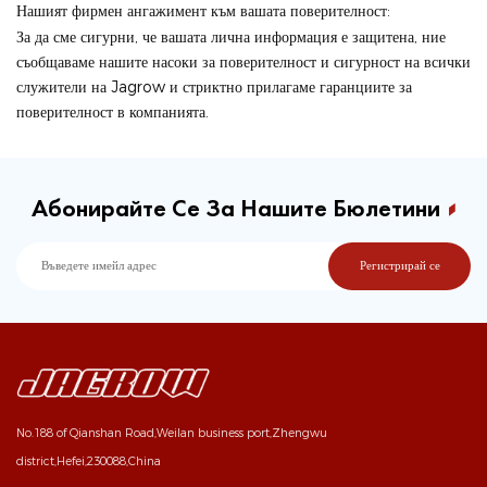
Нашият фирмен ангажимент към вашата поверителност:
За да сме сигурни, че вашата лична информация е защитена, ние
съобщаваме нашите насоки за поверителност и сигурност на всички
служители на Jagrow и стриктно прилагаме гаранциите за
поверителност в компанията.
Абонирайте Се За Нашите Бюлетини
No.188 of Qianshan Road,Weilan business port,Zhengwu
district,Hefei,230088,China