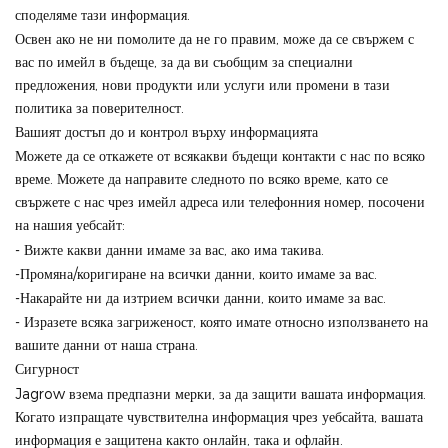
споделяме тази информация.
Освен ако не ни помолите да не го правим, може да се свържем с
вас по имейл в бъдеще, за да ви съобщим за специални
предложения, нови продукти или услуги или промени в тази
политика за поверителност.
Вашият достъп до и контрол върху информацията
Можете да се откажете от всякакви бъдещи контакти с нас по всяко
време. Можете да направите следното по всяко време, като се
свържете с нас чрез имейл адреса или телефонния номер, посочени
на нашия уебсайт:
- Вижте какви данни имаме за вас, ако има такива.
-Промяна/коригиране на всички данни, които имаме за вас.
-Накарайте ни да изтрием всички данни, които имаме за вас.
- Изразете всяка загриженост, която имате относно използването на
вашите данни от наша страна.
Сигурност
Jagrow взема предпазни мерки, за да защити вашата информация.
Когато изпращате чувствителна информация чрез уебсайта, вашата
информация е защитена както онлайн, така и офлайн.