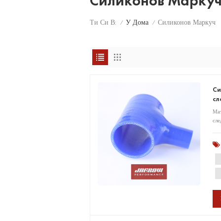
Силиконов Марку
У Дома
Ти Си В:
Силиконов Маркуч
/
/
Си
сл
Мат
сле
пъл
свъ
опа