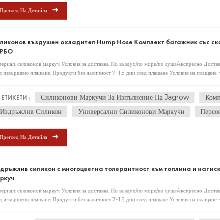
Преглед На Детайла
ликонов въздушен охладител Hump Hose Комплект багажник със ско
УРБО
ериал: силиконов маркуч Условия за доставка: По въздух/по море/по суша/експресно Достав
д извършено плащане; Продукти без наличност 7-15 дни след плащане Условия на плащане: 
но плащане предварително или 30% депозит и 70% баланс преди изпращане. Политика за с
рзани с качеството на фабричното производство, ще предлагат поддръжка след продажбата
Силиконови Маркучи За Изпълнение На Jagrow
Комп
ЕТИКЕТИ :
ковка OEM услуга: специализирана в OEM, ODM поръчка въз основа на изискванията на к
Издръжлив Силикон
Универсални Силиконови Маркучи
Персо
Преглед На Детайла
дръжлив силикон с многоцветна толерантност към топлина и натис
ркуч
ериал: силиконов маркуч Условия за доставка: По въздух/по море/по суша/експресно Достав
д извършено плащане; Продукти без наличност 7-15 дни след плащане Условия на плащане: 
но плащане предварително или 30% депозит и 70% баланс преди изпращане. Политика за с
рзани с качеството на фабричното производство, ще предлагат поддръжка след продажбата