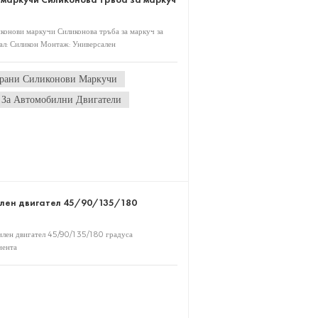
конови маркучи Силиконова тръба за маркуч за
ал: Силикон Монтаж: Универсален
рани Силиконови Маркучи
За Автомобилни Двигатели
илен двигател 45/90/135/180
билен двигател 45/90/135/180 градуса
иента