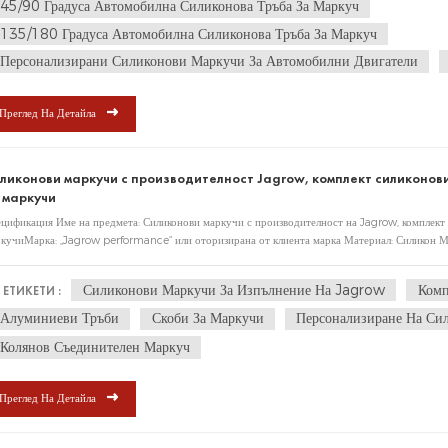
45/90 Градуса Автомобилна Силиконова Тръба За Маркуч
135/180 Градуса Автомобилна Силиконова Тръба За Маркуч
Персонализирани Силиконови Маркучи За Автомобилни Двигатели
Преглед На Детайла
ликонови маркучи с производителност Jagrow, комплект силиконови
 маркучи
цификация Име на предмета: Силиконови маркучи с производителност на Jagrow, комплект 
кучиМарка: „Jagrow performance“ или оторизирана от клиента марка Материал: Силикон 
Силиконови Маркучи За Изпълнение На Jagrow
Комп
ЕТИКЕТИ :
Алуминиеви Тръби
Скоби За Маркучи
Персонализиране На Си
Колянов Съединителен Маркуч
Преглед На Детайла