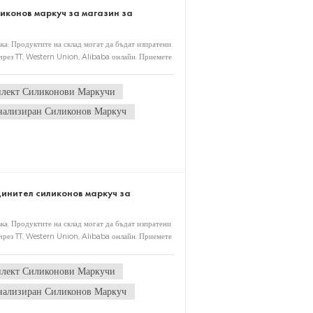
иконов маркуч за магазин за
ка: Продуктите на склад могат да бъдат изпратени
чрез TT, Western Union, Alibaba онлайн. Приемете
ледпродажбено обслужване: Всички продукти,
 Опаковка: Всички продукти с картонена и дървена
лект Силиконови Маркучи
лиентите MOQ: 100
нализиран Силиконов Маркуч
динител силиконов маркуч за
ка: Продуктите на склад могат да бъдат изпратени
чрез TT, Western Union, Alibaba онлайн. Приемете
ледпродажбено обслужване: Всички продукти,
 Опаковка: Всички продукти с картонена и дървена
лект Силиконови Маркучи
лиентите MOQ: 100
нализиран Силиконов Маркуч