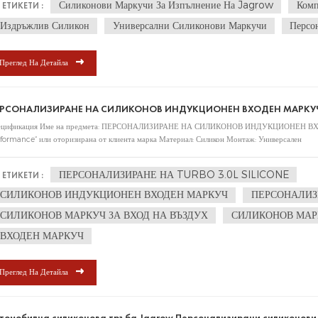
Силиконови Маркучи За Изпълнение На Jagrow
Комп
ЕТИКЕТИ :
аковка OEM услуга: специализирана в OEM, ODM поръчка въз основа на изискваният
Издръжлив Силикон
Универсални Силиконови Маркучи
Персо
Преглед На Детайла
ЕРСОНАЛИЗИРАНЕ НА СИЛИКОНОВ ИНДУКЦИОНЕН ВХОДЕН МАРКУЧ 
ецификация Име на предмета: ПЕРСОНАЛИЗИРАНЕ НА СИЛИКОНОВ ИНДУКЦИОНЕН ВХО
formance“ или оторизирана от клиента марка Материал: Силикон Монтаж: Универсален
ПЕРСОНАЛИЗИРАНЕ НА TURBO 3.0L SILICONE
ЕТИКЕТИ :
СИЛИКОНОВ ИНДУКЦИОНЕН ВХОДЕН МАРКУЧ
ПЕРСОНАЛИЗ
СИЛИКОНОВ МАРКУЧ ЗА ВХОД НА ВЪЗДУХ
СИЛИКОНОВ МАР
ВХОДЕН МАРКУЧ
Преглед На Детайла
томобилна силиконова тръба Jagrow Персонализирани силиконови 