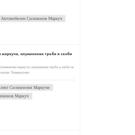
Автомобилен Силиконов Маркуч
 маркучи, алуминиеви тръби и скоби
силиконови маркучи, алуминиеви тръби и скоби за
Монтаж: Универсален
лект Силиконови Маркучи
ликонов Маркуч