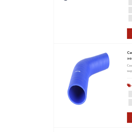
Си
за
Спе
мар