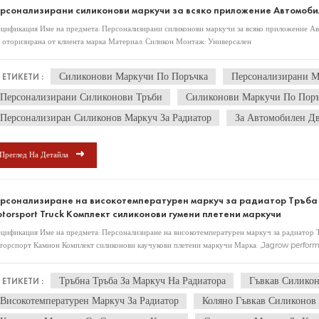
рсонализирани силиконови маркучи за всяко приложение Автомоби
цификация Име на предмета: Персонализирани силиконови маркучи за всяко приложение А
 оторизирана от клиента марка Материал: Силикон Монтаж: Универсален
Силиконови Маркучи По Поръчка
Персонализирани М
ЕТИКЕТИ :
Персонализирани Силиконови Тръби
Силиконови Маркучи По Поръ
Персонализиран Силиконов Маркуч За Радиатор
За Автомобилен Дв
Преглед На Детайла
рсонализиране на високотемпературен маркуч за радиатор Тръба к
torsport Truck Комплект силиконови гумени плетени маркучи
цификация Име на предмета: Персонализиране на високотемпературен маркуч за радиатор 
орспорт Камион Комплект силиконови каучукови плетени маркучи Марка: „Jagrow perform
ка Материал: Силикон Монтаж: Универсален
Тръбна Тръба За Маркуч На Радиатора
Гъвкав Силико
ЕТИКЕТИ :
Високотемпературен Маркуч За Радиатор
Коляно Гъвкав Силиконов