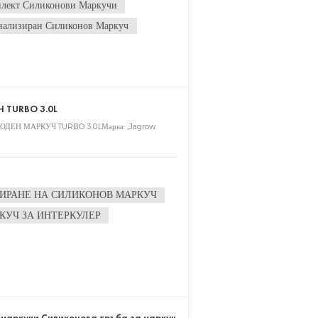
лект Силиконови Маркучи
а на клиентите MOQ: 100
нализиран Силиконов Маркуч
TURBO 3.0L
ДЕН МАРКУЧ TURBO 3.0LМарка: „Jagrow
ИРАНЕ НА СИЛИКОНОВ МАРКУЧ
КУЧ ЗА ИНТЕРКУЛЕР
маркучи Силиконова тръба за маркуч