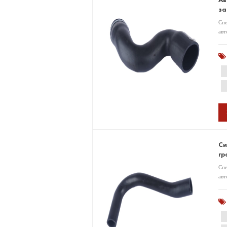
за
Спе
авт
Си
гр
Спе
авт
мар