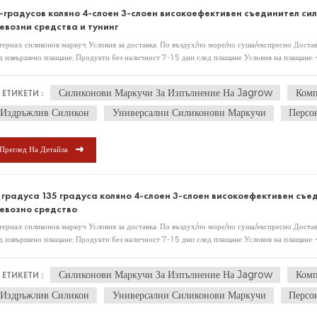
-градусов коляно 4-слоен 3-слоен високоефективен съединител сил
евозни средства и тунинг
ериал: силиконов маркуч Условия за доставка: По въздух/по море/по суша/експресно Достав
д извършено плащане; Продукти без наличност 7-15 дни след плащане Условия на плащане: 
но плащане предварително или 30% депозит и 70% баланс преди изпращане. Политика за с
рзани с качеството на фабричното производство, ще предлагат поддръжка след продажбата
Силиконови Маркучи За Изпълнение На Jagrow
Комп
ЕТИКЕТИ :
ковка OEM услуга: специализирана в OEM, ODM поръчка въз основа на изискванията на к
Издръжлив Силикон
Универсални Силиконови Маркучи
Персо
Преглед На Детайла
 градуса 135 градуса коляно 4-слоен 3-слоен високоефективен съе
евозно средство
ериал: силиконов маркуч Условия за доставка: По въздух/по море/по суша/експресно Достав
д извършено плащане; Продукти без наличност 7-15 дни след плащане Условия на плащане: 
но плащане предварително или 30% депозит и 70% баланс преди изпращане. Политика за с
рзани с качеството на фабричното производство, ще предлагат поддръжка след продажбата
Силиконови Маркучи За Изпълнение На Jagrow
Комп
ЕТИКЕТИ :
ковка OEM услуга: специализирана в OEM, ODM поръчка въз основа на изискванията на к
Издръжлив Силикон
Универсални Силиконови Маркучи
Персо