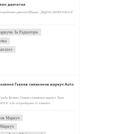
лен двигател
втомобилен двигателМарка: „Jagrow performance“
аркучи За Радиатори
чка
игател
оляно Гъвкав силиконов маркуч Auto
Тръба Коляно Гъвкав силиконов маркуч Авто
ance“ или оторизирана от клиента
нов Маркуч
 Маркуч