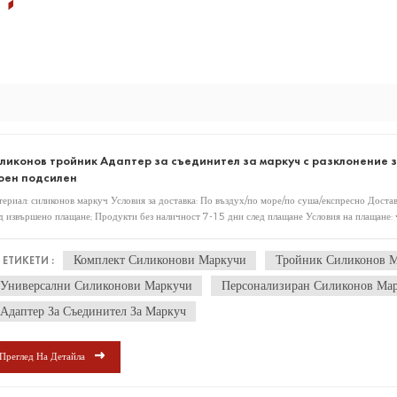
ч
ликонов тройник Адаптер за съединител за маркуч с разклонение з
оен подсилен
ериал: силиконов маркуч Условия за доставка: По въздух/по море/по суша/експресно Достав
д извършено плащане; Продукти без наличност 7-15 дни след плащане Условия на плащане: 
но плащане предварително или 30% депозит и 70% баланс преди изпращане. Политика за с
рзани с качеството на фабричното производство, ще предлагат поддръжка след продажбата
Комплект Силиконови Маркучи
Тройник Силиконов 
ЕТИКЕТИ :
ковка OEM услуга: специализирана в OEM, ODM поръчка въз основа на изискванията на к
Универсални Силиконови Маркучи
Персонализиран Силиконов Ма
Адаптер За Съединител За Маркуч
Преглед На Детайла