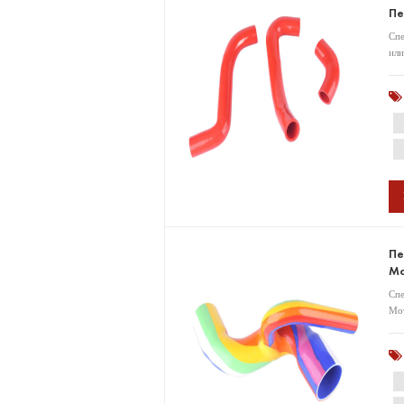
Пе
Спе
или
Пе
Mo
Спе
Мот
мар