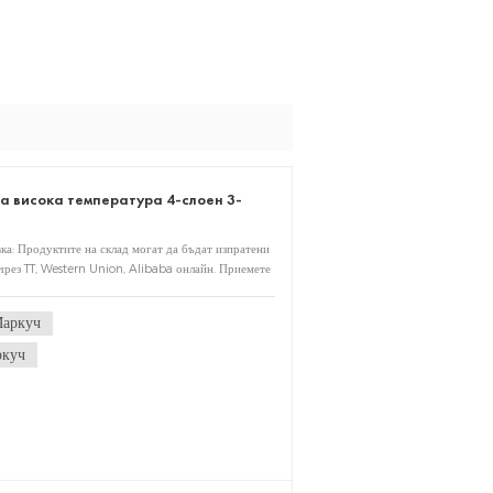
а висока температура 4-слоен 3-
ка: Продуктите на склад могат да бъдат изпратени
чрез TT, Western Union, Alibaba онлайн. Приемете
ледпродажбено обслужване: Всички продукти,
 Опаковка: Всички продукти с картонена и дървена
Маркуч
лиентите MOQ: 100
ркуч