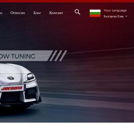
Your Language
во
Относно
Блог
Контакт
Български Език