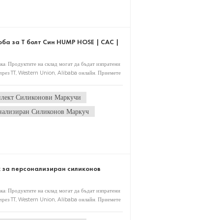
ба за T болт Син HUMP HOSE | CAC |
ка: Продуктите на склад могат да бъдат изпратени
чрез TT, Western Union, Alibaba онлайн. Приемете
ледпродажбено обслужване: Всички продукти,
 Опаковка: Всички продукти с картонена и дървена
лект Силиконови Маркучи
лиентите MOQ: 100
нализиран Силиконов Маркуч
к за персонализиран силиконов
ка: Продуктите на склад могат да бъдат изпратени
чрез TT, Western Union, Alibaba онлайн. Приемете
ледпродажбено обслужване: Всички продукти,
 Опаковка: Всички продукти с картонена и дървена