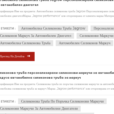
 автомобилен двигател
цификация Име на предмета: Автомобилна силиконова тръба Jagrow Персонализирани сили
омобилен двигателМарка: „Jagrow performance“ или оторизирана от клиента марка Матери
Автомобилна Силиконова Тръба Jagrow
Персонализи
ЕТИКЕТИ :
Силиконов Маркуч За Автомобилен Двигател
Силиконови Маркучи 
Автомобилна Силиконова Тръба
Автомобилен Силиконов Маркуч
Преглед На Детайла
ликонова тръба персонализирани силиконови маркучи за автомоб
адуса автомобилна силиконова тръба за маркуч
цификация Име на предмета: Силиконова тръба по поръчка силиконови маркучи за автомо
омобилна силиконова тръба за маркуч Марка: „Jagrow performance“ или оторизирана от кл
ка Материал: Силикон Монтаж: Универсален
Силиконова Тръба По Поръчка Силиконови Маркучи
ЕТИКЕТИ :
Силиконови Маркучи За Автомобилни Двигатели