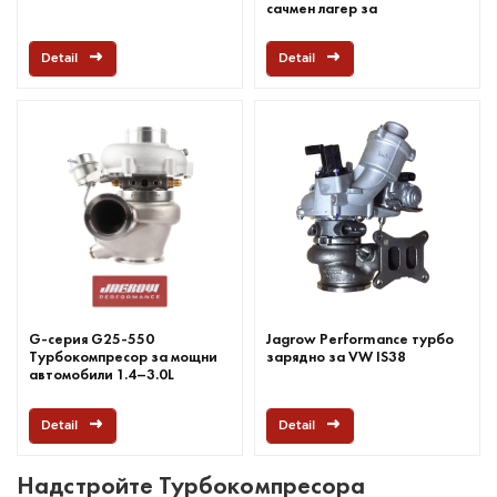
сачмен лагер за
високопроизводителни
двигатели 1.4-3.0L
Detail
Detail
G-серия G25-550
Jagrow Performance турбо
Турбокомпресор за мощни
зарядно за VW IS38
автомобили 1.4–3.0L
Detail
Detail
Надстройте Турбокомпресора