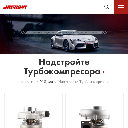
Надстройте
Турбокомпресора
У Дома
Надстройте Турбокомпресора
Ти Си В:
/
/