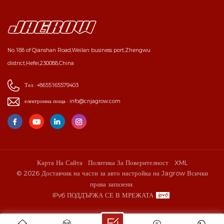
No.188 of Qianshan Road,Weilan business port,Zhengwu
district,Hefei,230088,China
Тел :
+8655165579403
електронна поща :
info@cnjagrow.com
Карта На Сайта
Политика За Поверителност
XML
© 2026 Доставчик на части за авто настройка на Jagrow Всички
права запазени.
IPv6 ПОДДЪРЖА СЕ В МРЕЖАТА