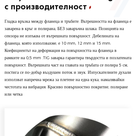
с производителност
Гладка връзка между фланеца и тръбите. Вътрешността на фланеца е
заварена в кръг и полирана, БЕЗ заваръчна шлака. Позицията на
сензора не изпъква от вътрешната повърхност. Дебелината на
фланеца, която използвахме, е 10 mm, 12 mm и 15 mm.
Коефициентът на деформация на повърхността на фланеца в
рамките на 0,5 mm .TIG заварка гарантира твърдостта и позлатената
повърхност. Вътрешната част на главата на тръбата се полира 5 см,
постига се по-добър въздушен поток и звук. Изпускателните духали
използват напречна мрежа за плетене на една кука, намалявайки
честотата на вибрация. Красиво повърхностно покритие, полиране
или четка