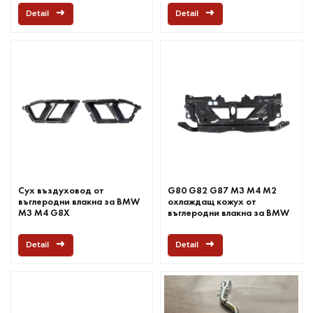
Detail
Detail
Сух въздуховод от
G80 G82 G87 M3 M4 M2
въглеродни влакна за BMW
охлаждащ кожух от
M3 M4 G8X
въглеродни влакна за BMW
Detail
Detail