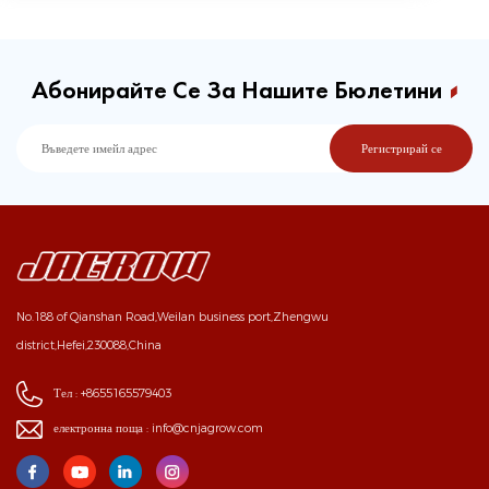
Абонирайте Се За Нашите Бюлетини
No.188 of Qianshan Road,Weilan business port,Zhengwu
district,Hefei,230088,China
Тел :
+8655165579403
електронна поща :
info@cnjagrow.com