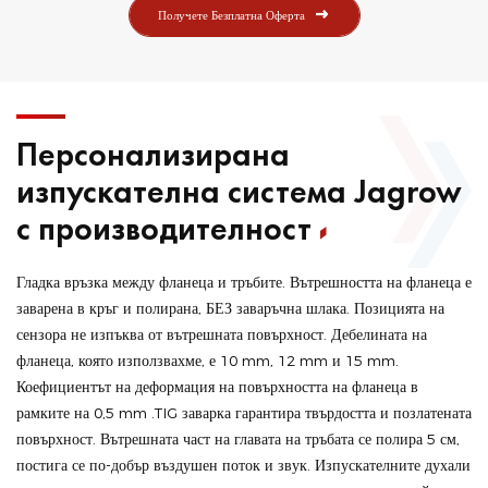
Получете Безплатна Оферта
Персонализирана
изпускателна система Jagrow
с производителност
Гладка връзка между фланеца и тръбите. Вътрешността на фланеца е
заварена в кръг и полирана, БЕЗ заваръчна шлака. Позицията на
сензора не изпъква от вътрешната повърхност. Дебелината на
фланеца, която използвахме, е 10 mm, 12 mm и 15 mm.
Коефициентът на деформация на повърхността на фланеца в
рамките на 0,5 mm .TIG заварка гарантира твърдостта и позлатената
повърхност. Вътрешната част на главата на тръбата се полира 5 см,
постига се по-добър въздушен поток и звук. Изпускателните духали