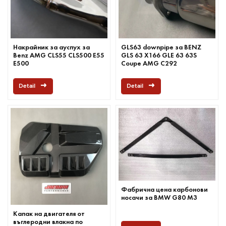
Накрайник за ауспух за
GLS63 downpipe за BENZ
Benz AMG CLS55 CLS500 E55
GLS 63 X166 GLE 63 63S
E500
Coupe AMG C292
изпускателна тръба
Detail
Detail
Фабрична цена карбонови
носачи за BMW G80 M3
Капак на двигателя от
въглеродни влакна по