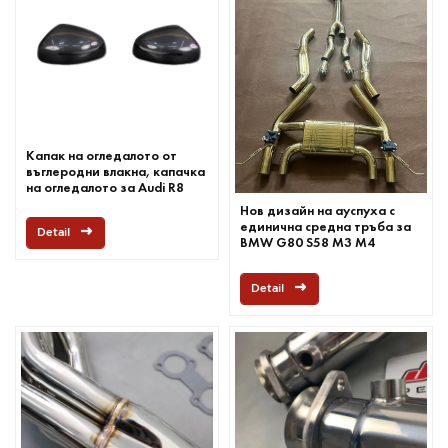
Капак на огледалото от
въглеродни влакна, капачка
на огледалото за Audi R8
2017+
Нов дизайн на ауспуха с
единична средна тръба за
Detail
BMW G80 S58 M3 M4
Detail