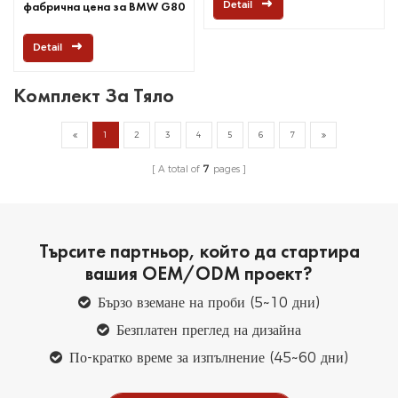
Detail
фабрична цена за BMW G80
Detail
Комплект За Тяло
1
2
3
4
5
6
7
A total of
7
pages
Търсите партньор, който да стартира
вашия OEM/ODM проект?
Бързо вземане на проби (5~10 дни)
Безплатен преглед на дизайна
По-кратко време за изпълнение (45~60 дни)