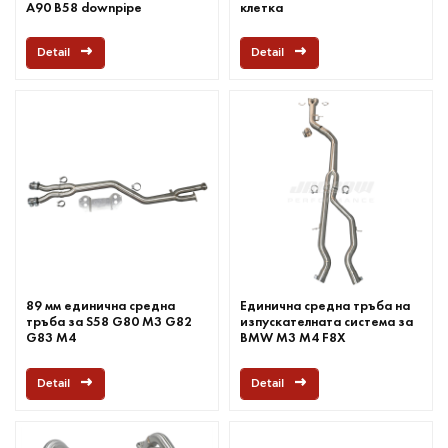
A90 B58 downpipe
клетка
Detail
Detail
89 мм единична средна
Единична средна тръба на
тръба за S58 G80 M3 G82
изпускателната система за
G83 M4
BMW M3 M4 F8X
Detail
Detail