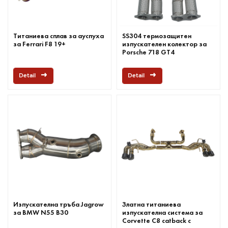
Титаниева сплав за ауспуха
SS304 термозащитен
за Ferrari F8 19+
изпускателен колектор за
Porsche 718 GT4
Detail
Detail
Изпускателна тръба Jagrow
Златна титаниева
за BMW N55 B30
изпускателна система за
Corvette C8 catback с