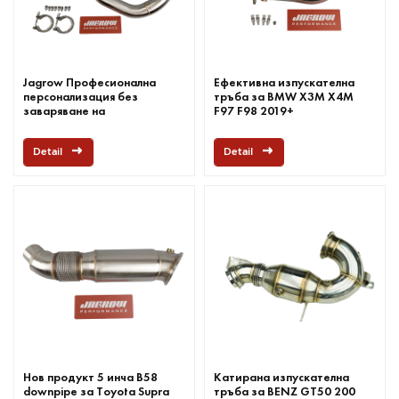
Jagrow Професионална
Ефективна изпускателна
персонализация без
тръба за BMW X3M X4M
заваряване на
F97 F98 2019+
изпускателната тръба за
BMW M5 F90
Detail
Detail
Нов продукт 5 инча B58
Катирана изпускателна
downpipe за Toyota Supra
тръба за BENZ GT50 200