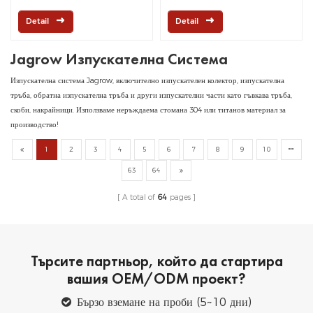
електронен клапан
Detail
Detail
Jagrow Изпускателна Система
Изпускателна система Jagrow, включително изпускателен колектор, изпускателна
тръба, обратна изпускателна тръба и други изпускателни части като гъвкава тръба,
скоби, накрайници. Използваме неръждаема стомана 304 или титанов материал за
производство!
1
2
3
4
5
6
7
8
9
10
63
64
A total of
64
pages
Търсите партньор, който да стартира
вашия OEM/ODM проект?
Бързо вземане на проби (5~10 дни)