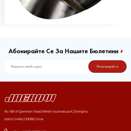
Абонирайте Се За Нашите Бюлетини
No.188 of Qianshan Road,Weilan business port,Zhengwu
district,Hefei,230088,China