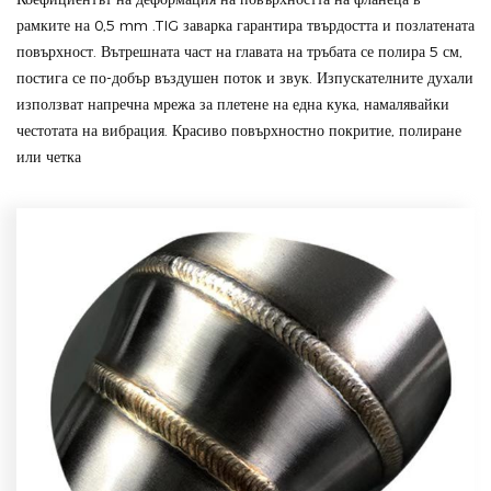
рамките на 0,5 mm .TIG заварка гарантира твърдостта и позлатената
повърхност. Вътрешната част на главата на тръбата се полира 5 см,
постига се по-добър въздушен поток и звук. Изпускателните духали
използват напречна мрежа за плетене на една кука, намалявайки
честотата на вибрация. Красиво повърхностно покритие, полиране
или четка