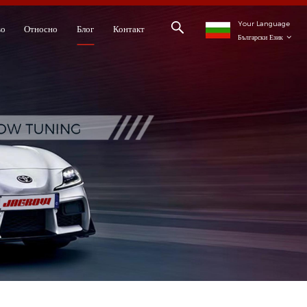
Your Language
во
Относно
Блог
Контакт
Български Език