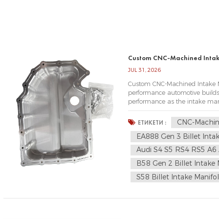
Custom CNC-Machined Intake
JUL 31, 2026
Custom CNC-Machined Intake Ma
performance automotive builds,
performance as the intake manif
may suffice for daily drivers
power,...
CNC-Machine
ЕТИКЕТИ :
EA888 Gen 3 Billet Inta
Audi S4 S5 RS4 RS5 A6 A
B58 Gen 2 Billet Intake 
S58 Billet Intake Manifo