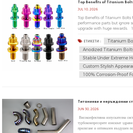
Top Benefits of Titanium Bolt
JUL 10, 2026
Top Benefits of Titanium Bolts
performance parts but ignore s
upgrade with huge rewards. 1.U
titanium is nearly half the weig
Titanium Bol
ЕТИКЕТИ :
Anodized Titanium Bolt
Stable Under Extreme H
Custom Stylish Appeara
100% Corrosion-Proof Fo
Титаниеви и неръждаеми с
JUN 30, 2026
Високоефективна изпускателна сис
турбокомпресорите изискват здрави
прилягане и оптимален въздушен по