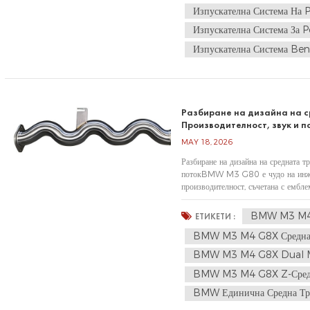
Изпускателна Система На
Изпускателна Система За 
Изпускателна Система B
Разбиране на дизайна на 
Производителност, звук и п
MAY 18, 2026
Разбиране на дизайна на средната
потокBMW M3 G80 е чудо на инжен
производителност, съчетана с емблем
искат да подобрят шофирането, едно
BMW M3 M4 G
ЕТИКЕТИ :
BMW M3 M4 G8X Средна Т
BMW M3 M4 G8X Dual M
BMW M3 M4 G8X Z-Средн
BMW Единична Средна Тр