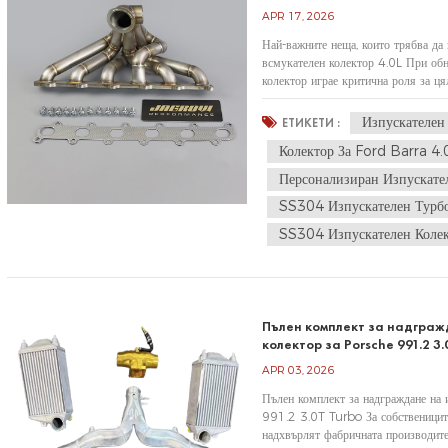
APR 17, 2026
Най-важните неща, които трябва да
всмукателен колектор 4.0L При обн
колектор играе критична роля за ця
ефективността на турбокомпресора. 
Изпускателен
ЕТИКЕТИ :
Колектор За Ford Barra 4.
Персонализиран Изпускате
SS304 Изпускателен Турбо
SS304 Изпускателен Коле
Пълен комплект за надграж
колектор за Porsche 991.2 3.
APR 03, 2026
Пълен комплект за надграждане на 
991.2 3.0T Turbo За собственицит
надхвърлят фабричната производите