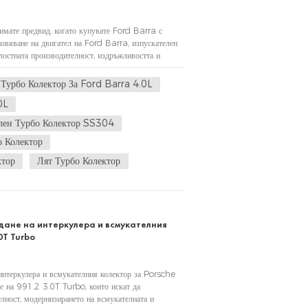
 имате предвид, когато купувате Ford Barra с
овяване на двигател на Ford Barra, изпускателен
лостната производителност, издръжливостта и
Изборът на правилния колектор...
 Турбо Колектор За Ford Barra 4.0L
0L
лен Турбо Колектор SS304
 Колектор
ктор
Лят Турбо Колектор
дане на интеркулера и всмукателния
0T Turbo
интеркулера и всмукателния колектор за Porsche
е на 991.2 3.0T Turbo, които искат да
лност, модернизирането на всмукателната и