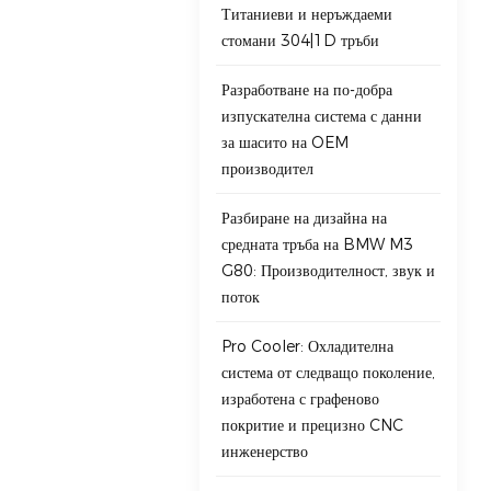
Титаниеви и неръждаеми
стомани 304|1D тръби
Разработване на по-добра
изпускателна система с данни
за шасито на OEM
производител
Разбиране на дизайна на
средната тръба на BMW M3
G80: Производителност, звук и
поток
Pro Cooler: Охладителна
система от следващо поколение,
изработена с графеново
покритие и прецизно CNC
инженерство