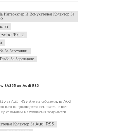
й-ефективните начини за отключване на доп...
а Интеркулер И Всмукателен Колектор За
bo
enum
orsche 991.2
л
а За Заготовки
Тръба За Зареждане
w EA835 за Audi RS3
35 за Audi RS3 Ако сте собственик на Audi
о ниво на производителност, знаете, че всеки
с ще се потопим в алуминиевия всмукателен
 машина – революционен модел за емблемати...
телен Колектор За Audi RS3