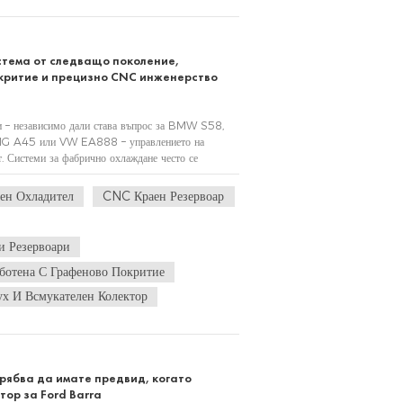
стема от следващо поколение,
критие и прецизно CNC инженерство
и – независимо дали става въпрос за BMW S58,
G A45 или VW EA888 – управлението на
т. Системи за фабрично охлаждане често се
вността на шофиране на писта или с тежките усло...
н Охладител
CNC Краен Резервоар
и Резервоари
ботена С Графеново Покритие
ух И Всмукателен Колектор
рябва да имате предвид, когато
тор за Ford Barra