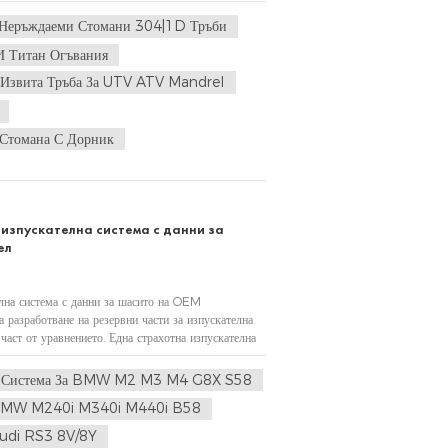
ана 304 и титан, предлагани в уникален...1D...
 Неръждаеми Стомани 304|1D Тръби
И Титан Огъвания
Извита Тръба За UTV ATV Mandrel
 Стомана С Дорник
изпускателна система с данни за
ел
елна система с данни за шасито на OEM
а разработване на резервни части за изпускателна
 част от уравнението. Една страхотна изпускателна
ерфектно, да се монтира лес...
а Система За BMW M2 M3 M4 G8X S58
а BMW M240i M340i M440i B58
Audi RS3 8V/8Y