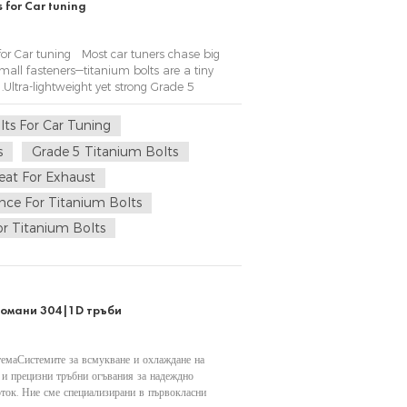
s for Car tuning
 for Car tuning Most car tuners chase big
mall fasteners—titanium bolts are a tiny
ltra-lightweight yet strong Grade 5
ht of standard steel bolts with eq...
ts For Car Tuning
s
Grade 5 Titanium Bolts
eat For Exhaust
nce For Titanium Bolts
r Titanium Bolts
томани 304|1D тръби
темаСистемите за всмукване и охлаждане на
 и прецизни тръбни огъвания за надеждно
ток. Ние сме специализирани в първокласни