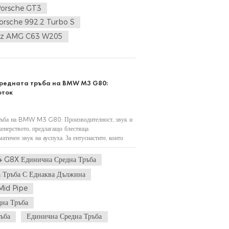
 Porsche GT3
Porsche 992.2 Turbo S
enz AMG C63 W205
средната тръба на BMW M3 G80:
оток
 тръба на BMW M3 G80: Производителност, звук и
ерството, предлагащо блестяща
атичен звук на ауспуха. За ентусиастите, които
 от най-впечатляващите подобрения е средната...
8X Единична Средна Тръба
ръба С Еднаква Дължина
id Pipe
а Тръба
ъба
Единична Средна Тръба