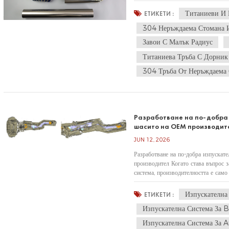
тръбни огъвания от неръждаема стом
Титаниеви И
ЕТИКЕТИ :
304 Неръждаема Стомана 
Завои С Малък Радиус
Титаниева Тръба С Дорник
304 Тръба От Неръждаема
Разработване на по-добра 
шасито на OEM производит
JUN 12, 2026
Разработване на по-добра изпускат
производител Когато става въпрос з
система, производителността е само
система трябва също така да пасва п
Изпускателн
ЕТИКЕТИ :
Изпускателна Система З
Изпускателна Система За 