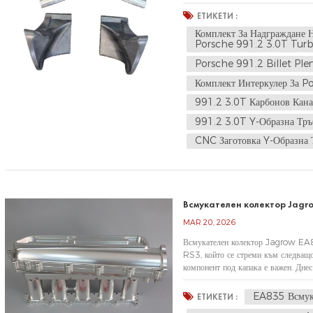
охладителната система е един от на
ЕТИКЕТИ :
Комплект За Надграждане Н
Porsche 991.2 3.0T Tur
Porsche 991.2 Billet Pl
Комплект Интеркулер За P
991.2 3.0T Карбонов Кана
991.2 3.0T Y-Образна Тръб
CNC Заготовка Y-Образна 
Всмукателен колектор Jagro
MAR 20, 2026
Всмукателен колектор Jagrow EA8
RS3, който се стреми към следващот
компонент под капака е важен. Дне
колектор Jagrow, обработен с CNC
EA835 Всмука
ЕТИКЕТИ :