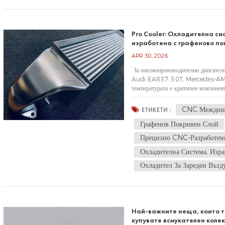
Pro Cooler: Охладителна си
изработена с графеново по
APR 30, 2026
За високопроизводителни двигател
Audi EA837 3.0T, Mercedes-AM
температурата е критичен компонен
затрудняват да се справят с интензи
CNC Междине
ЕТИКЕТИ :
Графенов Покривен Слой
Прецизно CNC-Разработен
Охладителна Система, Изра
Охладител За Зареден Възд
Най-важните неща, които т
купувате всмукателен колек