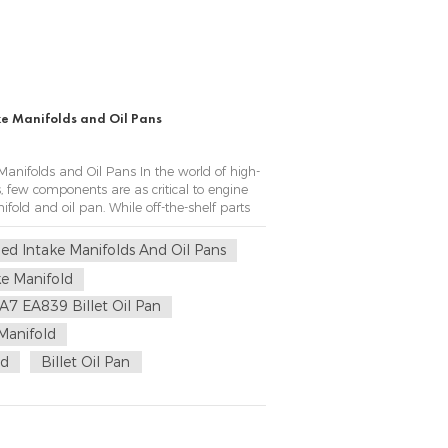
 Manifolds and Oil Pans
nifolds and Oil Pans In the world of high-
 few components are as critical to engine
old and oil pan. While off-the-shelf parts
, enthusiasts and racers demand more—more
d Intake Manifolds And Oil Pans
ke Manifold
7 EA839 Billet Oil Pan
Manifold
ld
Billet Oil Pan