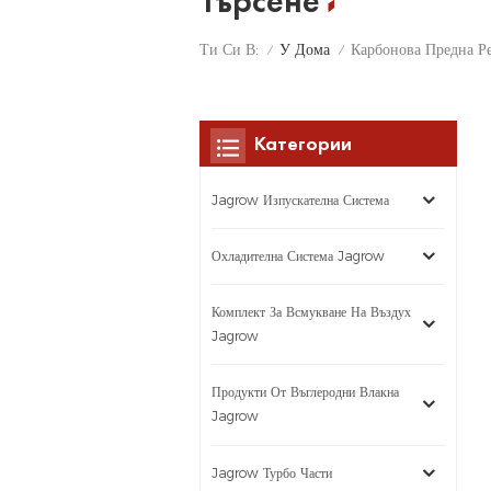
Търсене
У Дома
Ти Си В:
/
/
Категории
Jagrow Изпускателна Система
Охладителна Система Jagrow
Комплект За Всмукване На Въздух
Jagrow
Продукти От Въглеродни Влакна
Jagrow
Jagrow Турбо Части