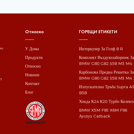
Относно
ГОРЕЩИ ЕТИКЕТИ
У Дома
Интеркулер За Голф 8 R
gwu
Продукти
Комплект Въздухозаборник З
BMW G80 G82 S58 M3 M4
Относно
Карбонова Предна Решетка За
Новини
BMW G80 G82 S58 M3 M4
m
Контакт
Изпускателна Тръба Supra A
Блог
B58
Хонда К24 К20 Турбо Колект
BMW X5M F95 X6M F96
Ауспух Catback