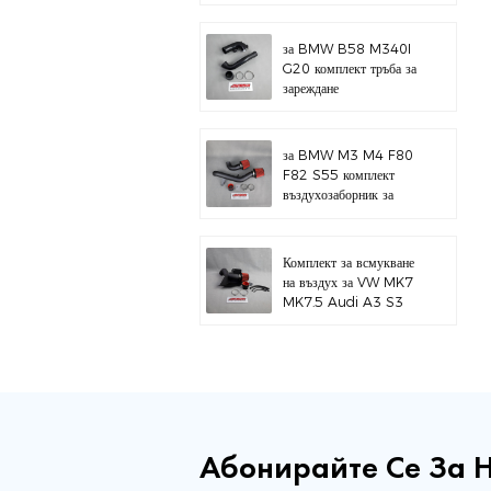
за BMW B58 M340I
G20 комплект тръба за
зареждане
за BMW M3 M4 F80
F82 S55 комплект
въздухозаборник за
горен монтаж
Комплект за всмукване
на въздух за VW MK7
MK7.5 Audi A3 S3
Абонирайте Се За 