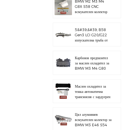
BMW M2 M3 M4
G8X S58 CNC
всмукателен колектор
5&#39;&#39; B58
Gen3 LCI G20/G22
изпускателна тръба от
полирана 304
неръждаема стомана
Карбонов предпазител
за маслен охладител за
BMW M3 M4 G80
G82 S58
Маслен охладител за
тежка автоматична
трансмисия с хардуерен
комплект
Цял алуминиев
всмукателен колектор за
BMW M3 E46 S54