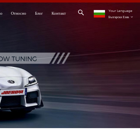
Your Language
во
Относно
Блог
Контакт
Български Език