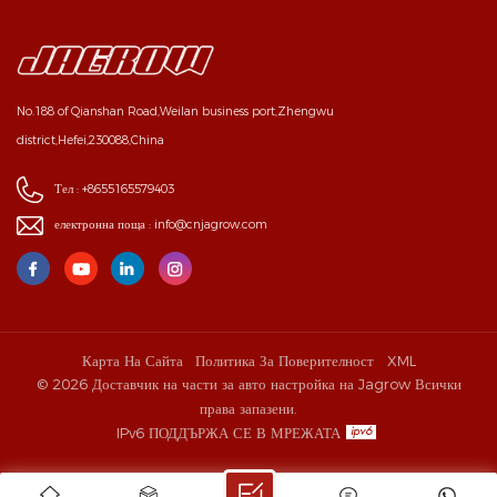
No.188 of Qianshan Road,Weilan business port,Zhengwu
district,Hefei,230088,China
Тел :
+8655165579403
електронна поща :
info@cnjagrow.com
Карта На Сайта
Политика За Поверителност
XML
© 2026 Доставчик на части за авто настройка на Jagrow Всички
права запазени.
IPv6 ПОДДЪРЖА СЕ В МРЕЖАТА