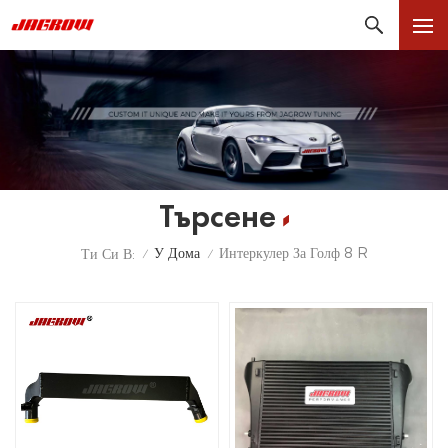
Търсене
У Дома
Интеркулер За Голф 8 R
Ти Си В:
/
/