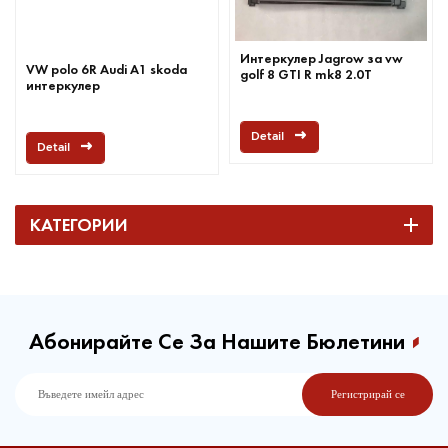
Интеркулер Jagrow за vw
VW polo 6R Audi A1 skoda
golf 8 GTI R mk8 2.0T
интеркулер
Detail
Detail
КАТЕГОРИИ
Абонирайте Се За Нашите Бюлетини