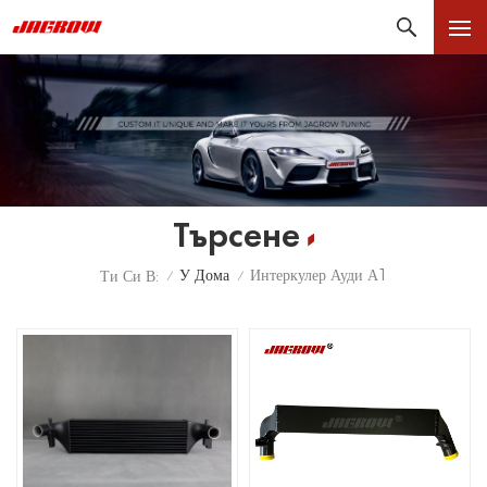
Търсене
У Дома
Интеркулер Ауди А1
Ти Си В:
/
/