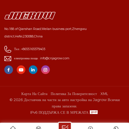
No.188 of Qianshan Road,Weilan business port,Zhengwu
district,Hefei,230088,China
Тел :
+8655165579403
електронна поща :
info@cnjagrow.com
Карта На Сайта
Политика За Поверителност
XML
© 2026 Доставчик на части за авто настройка на Jagrow Всички
права запазени.
IPv6 ПОДДЪРЖА СЕ В МРЕЖАТА