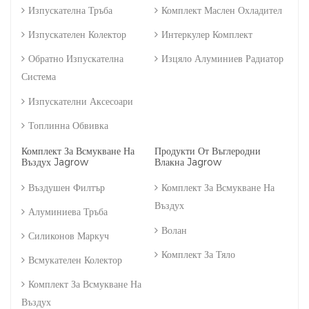
Изпускателна Тръба
Комплект Маслен Охладител
Изпускателен Колектор
Интеркулер Комплект
Обратно Изпускателна
Изцяло Алуминиев Радиатор
Система
Изпускателни Аксесоари
Топлинна Обвивка
Комплект За Всмукване На
Продукти От Въглеродни
Въздух Jagrow
Влакна Jagrow
Въздушен Филтър
Комплект За Всмукване На
Въздух
Алуминиева Тръба
Волан
Силиконов Маркуч
Комплект За Тяло
Всмукателен Колектор
Комплект За Всмукване На
Въздух