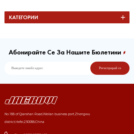
КАТЕГОРИИ
Абонирайте Се За Нашите Бюлетини
No.188 of Qianshan Road,Weilan business port,Zhengwu
district,Hefei,230088,China