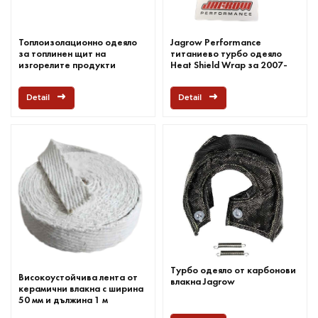
Топлоизолационно одеяло
Jagrow Performance
за топлинен щит на
титаниево турбо одеяло
изгорелите продукти
Heat Shield Wrap за 2007-
2011 BMW N54
Detail
Detail
Турбо одеяло от карбонови
Високоустойчива лента от
влакна Jagrow
керамични влакна с ширина
50 мм и дължина 1 м