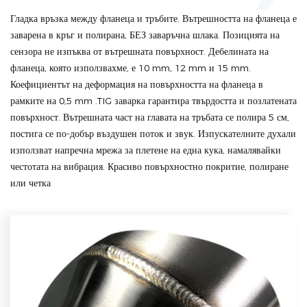
Гладка връзка между фланеца и тръбите. Вътрешността на фланеца е
заварена в кръг и полирана, БЕЗ заваръчна шлака. Позицията на
сензора не изпъква от вътрешната повърхност. Дебелината на
фланеца, която използвахме, е 10 mm, 12 mm и 15 mm.
Коефициентът на деформация на повърхността на фланеца в
рамките на 0,5 mm .TIG заварка гарантира твърдостта и позлатената
повърхност. Вътрешната част на главата на тръбата се полира 5 см,
постига се по-добър въздушен поток и звук. Изпускателните духали
използват напречна мрежа за плетене на една кука, намалявайки
честотата на вибрация. Красиво повърхностно покритие, полиране
или четка