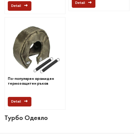
Detail
Detail
По-популярен арамиден
термозащитен ръкав
Detail
Турбо Одеяло