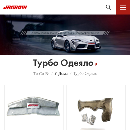
Турбо Одеяло
У Дома
Турбо Одеяло
Ти Си В:
/
/