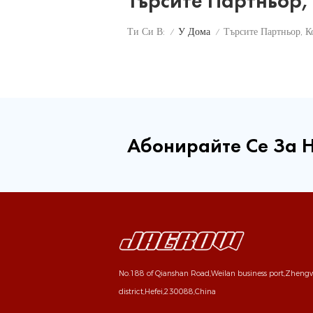
Търсите Партньор
У Дома
Ти Си В:
/
/
Абонирайте Се За 
No.188 of Qianshan Road,Weilan business port,Zhen
district,Hefei,230088,China