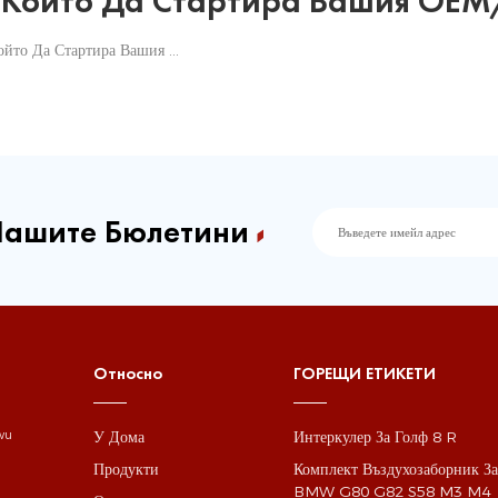
, Който Да Стартира Вашия OE
Търсите Партньор, Който Да Стартира Вашия OEM/ODM Проект?
Нашите Бюлетини
Относно
ГОРЕЩИ ЕТИКЕТИ
У Дома
Интеркулер За Голф 8 R
gwu
Продукти
Комплект Въздухозаборник З
BMW G80 G82 S58 M3 M4