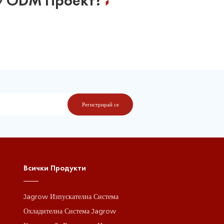
M/ODM Проект?
Всички Продукти
Jagrow Изпускателна Система
а
Охладителна Система Jagrow