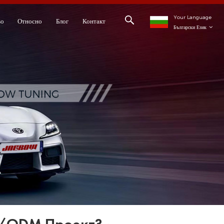
Your Language
во
Относно
Блог
Контакт
Български Език