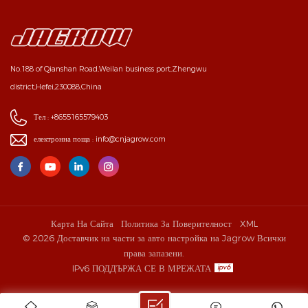
No.188 of Qianshan Road,Weilan business port,Zhengwu
district,Hefei,230088,China
Тел :
+8655165579403
електронна поща :
info@cnjagrow.com
Карта На Сайта
Политика За Поверителност
XML
© 2026 Доставчик на части за авто настройка на Jagrow Всички
права запазени.
IPv6 ПОДДЪРЖА СЕ В МРЕЖАТА