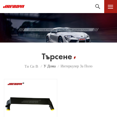
Търсене
У Дома
Интеркулер За Поло
Ти Си В:
/
/