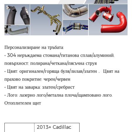
Персонализиране на тръбата:
• 304 неръждаема стомана/титанова сплав/алуминий.
повърхност: полирана/четкана/пясъчна струя
• Цвят: оригинален/горяща буля/лилав/златен﹒ Цвят на
прахово покритие: черен/червен
• Цвят на заварка: златен/сребрист
• Лого: лазерно лого/метална плоча/щамповано лого.
Отоплителен щит
2013+ Cadillac