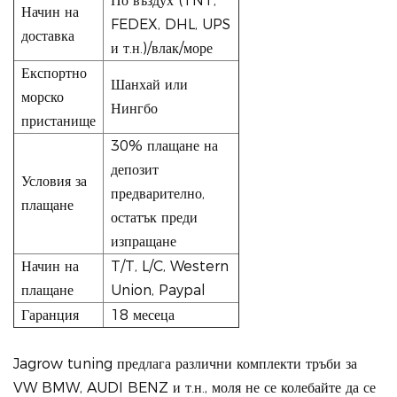
По въздух (TNT,
Начин на
FEDEX, DHL, UPS
доставка
и т.н.)/влак/море
Експортно
Шанхай или
морско
Нингбо
пристанище
30% плащане на
депозит
Условия за
предварително,
плащане
остатък преди
изпращане
Начин на
T/T, L/C, Western
плащане
Union, Paypal
Гаранция
18 месеца
Jagrow tuning предлага различни комплекти тръби за
VW BMW, AUDI BENZ и т.н., моля не се колебайте да се