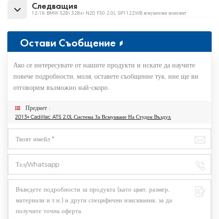
Следващия
12-16 BMW 328i 328xi N20 F30 2.0L SP1122WB всмукателен комплект
Остави Съобщение
Ако се интересувате от нашите продукти и искате да научите
повече подробности, моля, оставете съобщение тук, ние ще ви
отговорим възможно най-скоро.
Предмет :
2013+ Cadillac ATS 2.0L Система За Всмукване На Студен Въздух