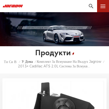
Продукти
У Дома
Комплект За Всмукване На Въздух Jagrow
Ти Си В:
/
/
/
2013+ Cadillac ATS 2.0L Система За Всмукване На Студен Въздух