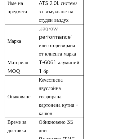
Име на
ATS 2.0L система
предмета
за всмукване на
студен въздух
„Jagrow
performance“
Марка
или оторизирана
от клиента марка
Материал
T-6061 алуминий
MOQ
1 бр
Качествена
двуслойна
Опаковане
гофрирана
картонена кутия +
кашон
Време за
Обикновено 35
доставка
дни