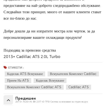
предоставяне на най-доброто следпродажбено обслужване.
Следвайки този принцип, много от нашите клиенти стават
все по-близо до нас.
Добре дошли да ни изпратите мостра или чертеж, за да
персонализираме вашите охлаждащи продукти!
Подходящ за превозни средства
2013+ Cadillac ATS 2.0L Turbo
ЕТИКЕТИ :
Кадилак ATS Всмукване
Всмукателен Комплект Cadillac
Прием На ATS
Кадилак Всмукване
Всмукателен Комплект Cadillac ATS
Cadillac ATS
Предишен
2015+ AUDI A4 B9 2.0T 40 TFSI Система за всмукване на студен въздух