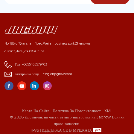
No.188 of Qianshan Road,Weilan business port,Zhengwu
district,Hefei,230088,China
Тел :
+8655165579403
електронна поща :
info@cnjagrow.com
Карта На Сайта
Политика За Поверителност
XML
© 2026 Доставчик на части за авто настройка на Jagrow Всички
права запазени.
IPv6 ПОДДЪРЖА СЕ В МРЕЖАТА