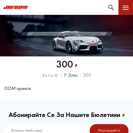
300
У Дома
300
Ти Си В:
/
/
ODM проекти
Абонирайте Се За Нашите Бюлетини