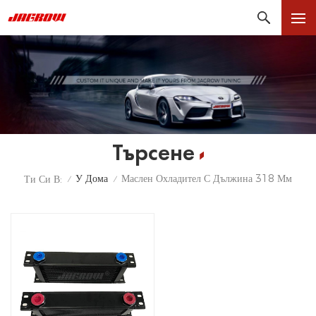
Търсене
У Дома
Маслен Охладител С Дължина 318 Мм
Ти Си В:
/
/