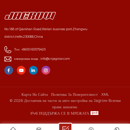
No.188 of Qianshan Road,Weilan business port,Zhengwu
district,Hefei,230088,China
Тел :
+8655165579403
електронна поща :
info@cnjagrow.com
Карта На Сайта
Политика За Поверителност
XML
© 2026 Доставчик на части за авто настройка на Jagrow Всички
права запазени.
IPv6 ПОДДЪРЖА СЕ В МРЕЖАТА