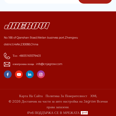
No.188 of Qianshan Road,Weilan business port,Zhengwu
district,Hefei,230088,China
Тел :
+8655165579403
електронна поща :
info@cnjagrow.com
Карта На Сайта
Политика За Поверителност
XML
© 2026 Доставчик на части за авто настройка на Jagrow Всички
права запазени.
IPv6 ПОДДЪРЖА СЕ В МРЕЖАТА