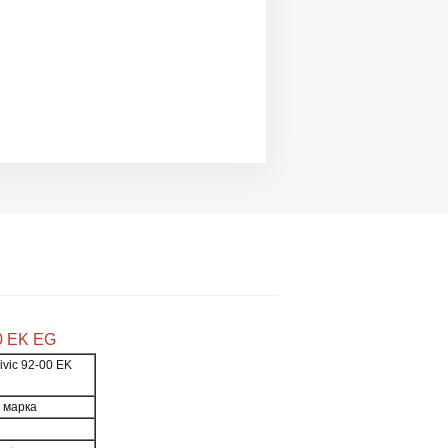
0 EK EG
vic 92-00 EK
а марка