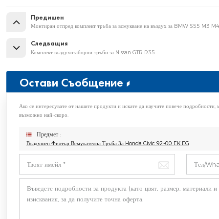
Предишен
Монтиран отпред комплект тръба за всмукване на въздух за BMW S55 M3 M
Следващия
Комплект въздухозаборни тръби за Nissan GTR R35
Остави Съобщение
Ако се интересувате от нашите продукти и искате да научите повече подробности, 
възможно най-скоро.
Предмет :
Въздушен Филтър Всмукателна Тръба За Honda Civic 92-00 EK EG