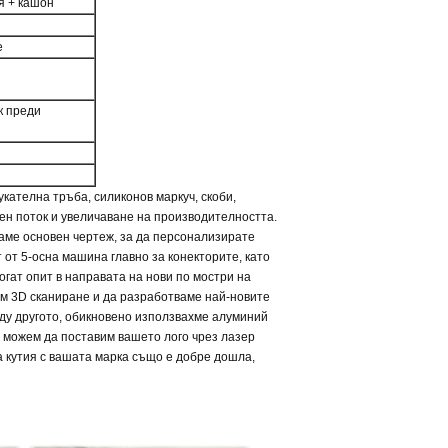
я + кашон
е
к преди
кателна тръба, силиконов маркуч, скоби,
ен поток и увеличаване на производителността.
маме основен чертеж, за да персонализирате
 от 5-осна машина главно за конекторите, като
огат опит в направата на нови по мостри на
вим 3D сканиране и да разработваме най-новите
жду другото, обикновено използвахме алуминий
. можем да поставим вашето лого чрез лазер
а кутия с вашата марка също е добре дошла,