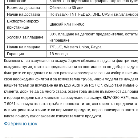
Опаковане
Качествена двуслойна гофрирана картонена кути
Време за доставка
Обикновено 35 дни
Начин на доставка
По въздух (TNT, FEDEX, DHL, UPS и т.н.)/влак/мор
Експортно морско
Шанхай или Нингбо
пристанище
30% плащане на депозит предварително, остатъ
Условия за плащане
изпращане
Начин на плащане
T/T, L/C, Western Union, Paypal
Гаранция
18 месеца
Комплектът за всмукване на въздух Jagrow обхваща въздушни филтри, всму
въздушна кутия, които са предназначени за постигане на по-добър въздуш
Филтрите се предлагат с много различни размери за вашия избор и ние и
своя необходими филтри и за всмукателна тръба, някои модели се нуждаят
нашите тръби за всмукване на въздух Audi RS6 RS7 C7, също така имаме б
клиента, дори те да са много стари, освен това имаме възможност да пра
и горещи модели като комплект за всмукване на въздух BMW G80 M3/4, ме
T-6061 за всмукателната тръба и понякога титан, ако клиентът предпочита
или матрица към всичките ви поръчани продукти, персонализирана пакетн
вижте по-долу как опаковаме изпускателните продукти.
Фабрично шоу: