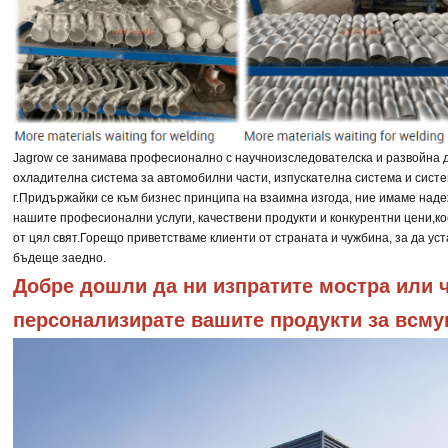
Jagrow се занимава професионално с научноизследователска и развойна д
охладителна система за автомобилни части, изпускателна система и систе
г.
Придържайки се към бизнес принципа на взаимна изгода, ние имаме над
нашите професионални услуги, качествени продукти и конкурентни цени,
ко
от цял свят.
Горещо приветстваме клиенти от страната и чужбина, за да ус
бъдеще заедно.
Добре дошли да ни изпратите мостра или че
персонализирате вашите продукти за всму