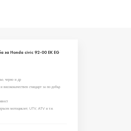
 EK EG
 за Honda civic 92-00 EK EG
ьо, черно и др
 висококачествен стандарт за по-добър
ивост
мръсен мотоциклет, UTV, ATV и т.н.