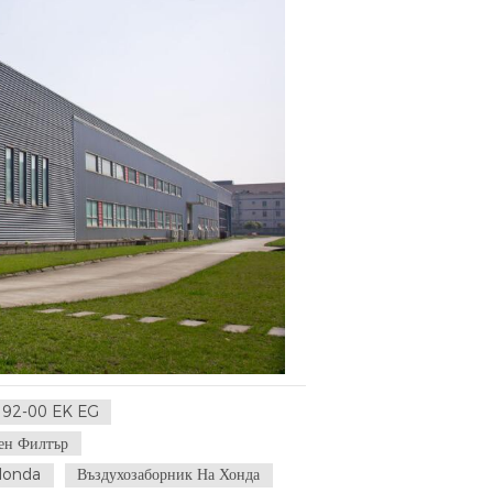
c 92-00 EK EG
ен Филтър
 Honda
Въздухозаборник На Хонда