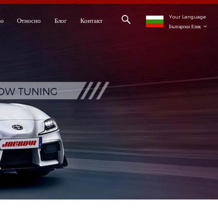
Your Language
во
Относно
Блог
Контакт
Български Език