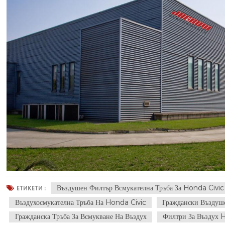
Въздушен Филтър Всмукателна Тръба За Honda Civi
ЕТИКЕТИ :
Въздухосмукателна Тръба На Honda Civic
Граждански Въздуш
Гражданска Тръба За Всмукване На Въздух
Филтри За Въздух