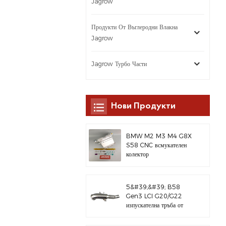
Jagrow
Продукти От Въглеродни Влакна
Jagrow
Jagrow Турбо Части
Нови Продукти
BMW M2 M3 M4 G8X
S58 CNC всмукателен
колектор
5&#39;&#39; B58
Gen3 LCI G20/G22
изпускателна тръба от
полирана 304
неръждаема стомана