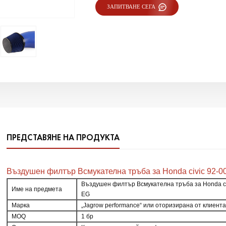
ЗАПИТВАНЕ СЕГА
ПРЕДСТАВЯНЕ НА ПРОДУКТА
Въздушен филтър Всмукателна тръба за Honda civic 92-0
Въздушен филтър Всмукателна тръба за Honda ci
Име на предмета
EG
Марка
„Jagrow performance“ или оторизирана от клиент
MOQ
1 бр