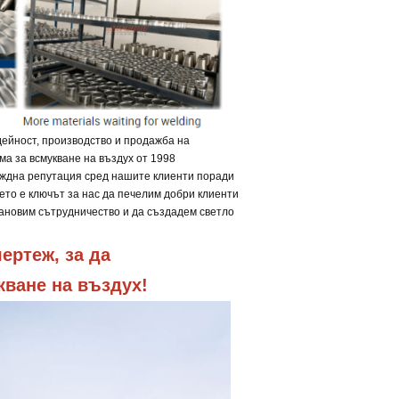
ейност, производство и продажба на
ма за всмукване на въздух от 1998
еждна репутация сред нашите клиенти поради
ето е ключът за нас да печелим добри клиенти
тановим сътрудничество и да създадем светло
ртеж, за да 
кване на въздух!