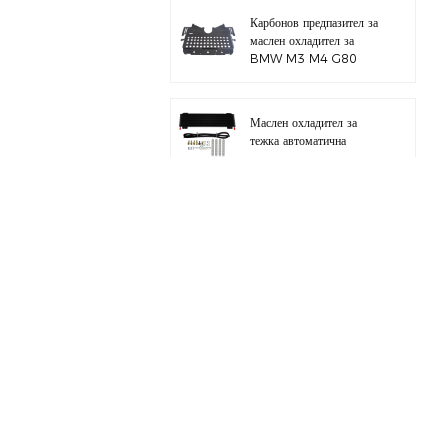
Карбонов предпазител за
маслен охладител за
BMW M3 M4 G80
G82 S58
Маслен охладител за
тежка автоматична
трансмисия с хардуерен
комплект
Цял алуминиев
всмукателен колектор за
BMW M3 E46 S54
за BMW B58 M340I
G20 комплект тръба за
зареждане
за BMW M3 M4 F80
F82 S55 комплект