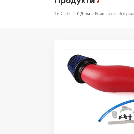
Продукти
У Дома
Комплект За Всмукв
Ти Си В:
/
/