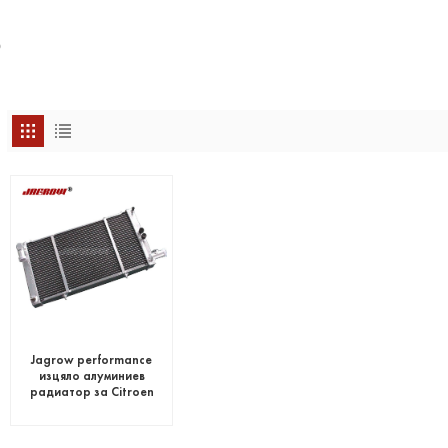
р
Jagrow performance
изцяло алуминиев
радиатор за Citroen
BX GTI