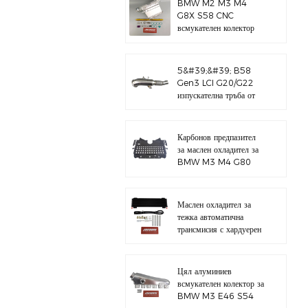
BMW M2 M3 M4
G8X S58 CNC
всмукателен колектор
5&#39;&#39; B58
Gen3 LCI G20/G22
изпускателна тръба от
полирана 304
неръждаема стомана
Карбонов предпазител
за маслен охладител за
BMW M3 M4 G80
G82 S58
Маслен охладител за
тежка автоматична
трансмисия с хардуерен
комплект
Цял алуминиев
всмукателен колектор за
BMW M3 E46 S54