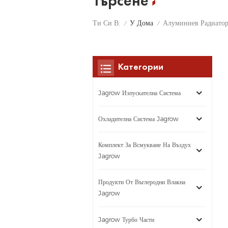
Търсене
У Дома
Ти Си В:
Алуминиев Радиато
/
/
Категории
Jagrow Изпускателна Система
Охладителна Система Jagrow
Комплект За Всмукване На Въздух
Jagrow
Продукти От Въглеродни Влакна
Jagrow
Jagrow Турбо Части