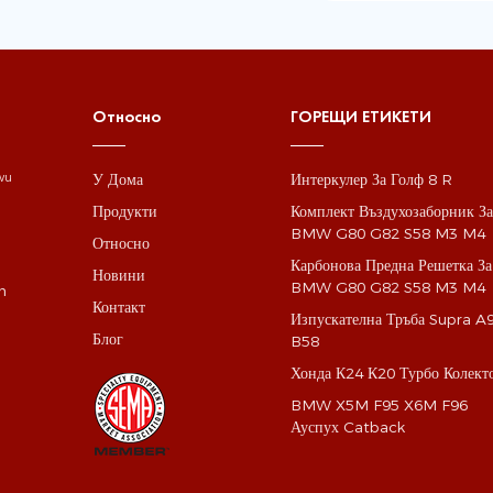
Относно
ГОРЕЩИ ЕТИКЕТИ
У Дома
Интеркулер За Голф 8 R
gwu
Продукти
Комплект Въздухозаборник З
BMW G80 G82 S58 M3 M4
Относно
Карбонова Предна Решетка За
Новини
BMW G80 G82 S58 M3 M4
m
Контакт
Изпускателна Тръба Supra A
Блог
B58
Хонда К24 К20 Турбо Колект
BMW X5M F95 X6M F96
Ауспух Catback