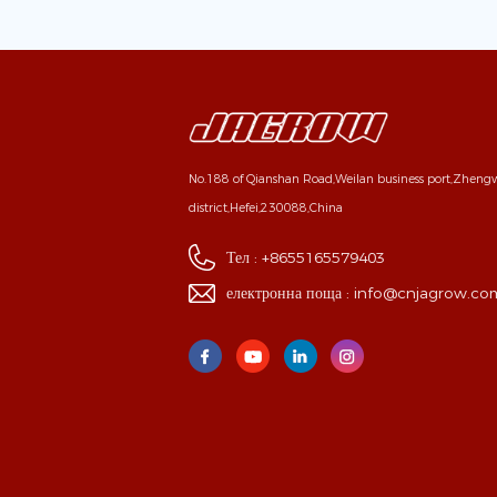
No.188 of Qianshan Road,Weilan business port,Zhen
district,Hefei,230088,China
Тел :
+8655165579403
електронна поща :
info@cnjagrow.co