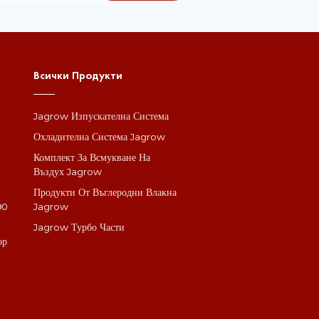
Всички Продукти
Jagrow Изпускателна Система
а
Охладителна Система Jagrow
Комплект За Всмукване На
Въздух Jagrow
Продукти От Въглеродни Влакна
90
Jagrow
Jagrow Турбо Части
ор