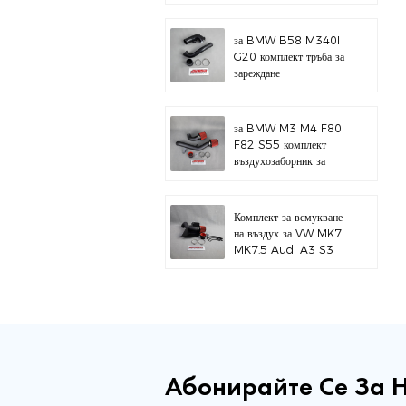
за BMW B58 M340I
G20 комплект тръба за
зареждане
за BMW M3 M4 F80
F82 S55 комплект
въздухозаборник за
горен монтаж
Комплект за всмукване
на въздух за VW MK7
MK7.5 Audi A3 S3
Абонирайте Се За 