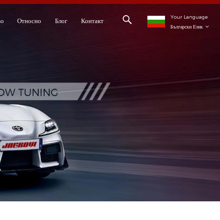
Your Language
во
Относно
Блог
Контакт
Български Език