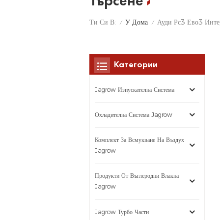
Търсене
У Дома
Ти Си В:
Ауди Рс3 Ево3 Инте
/
/
Категории
Jagrow Изпускателна Система
Охладителна Система Jagrow
Комплект За Всмукване На Въздух
Jagrow
Продукти От Въглеродни Влакна
Jagrow
Jagrow Турбо Части