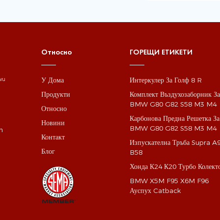
Относно
ГОРЕЩИ ЕТИКЕТИ
У Дома
Интеркулер За Голф 8 R
gwu
Продукти
Комплект Въздухозаборник З
BMW G80 G82 S58 M3 M4
Относно
Карбонова Предна Решетка За
Новини
BMW G80 G82 S58 M3 M4
m
Контакт
Изпускателна Тръба Supra A
Блог
B58
Хонда К24 К20 Турбо Колект
BMW X5M F95 X6M F96
Ауспух Catback