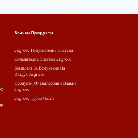
Всички Продукти
Jagrow Изпускателна Система
а
Охладителна Система Jagrow
Комплект За Всмукване На
Въздух Jagrow
Продукти От Въглеродни Влакна
90
Jagrow
Jagrow Турбо Части
ор