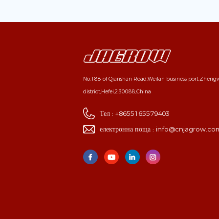
No.188 of Qianshan Road,Weilan business port,Zhen
district,Hefei,230088,China
Тел :
+8655165579403
електронна поща :
info@cnjagrow.co