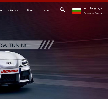
Your Language
во
Относно
Блог
Контакт
Български Език