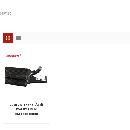
ркулер
Jagrow тунинг Audi
RS3 8V EVO3
състезателен
интеркулер