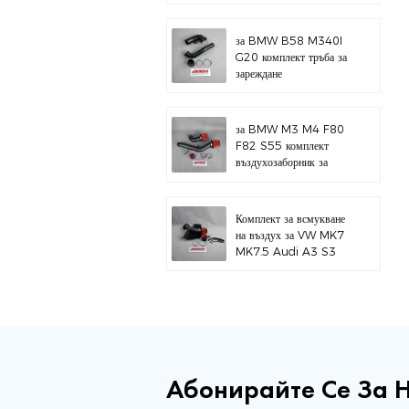
за BMW B58 M340I
G20 комплект тръба за
зареждане
за BMW M3 M4 F80
F82 S55 комплект
въздухозаборник за
горен монтаж
Комплект за всмукване
на въздух за VW MK7
MK7.5 Audi A3 S3
Абонирайте Се За 