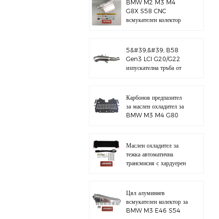
BMW M2 M3 M4
G8X S58 CNC
всмукателен колектор
5&#39;&#39; B58
Gen3 LCI G20/G22
изпускателна тръба от
полирана 304
неръждаема стомана
Карбонов предпазител
за маслен охладител за
BMW M3 M4 G80
G82 S58
Маслен охладител за
тежка автоматична
трансмисия с хардуерен
комплект
Цял алуминиев
всмукателен колектор за
BMW M3 E46 S54