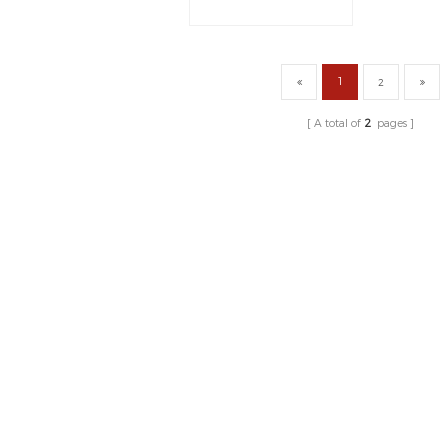
за Benz AMG C43
1
2
A total of
2
pages