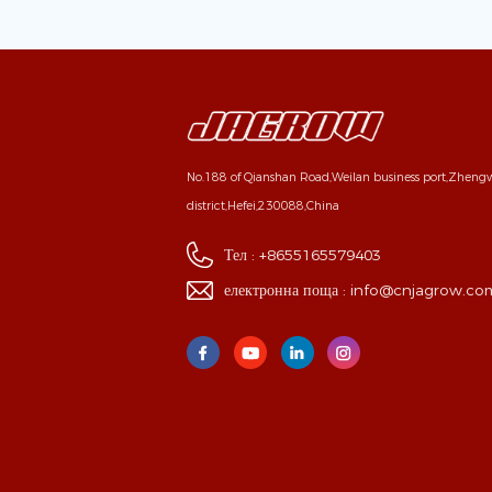
No.188 of Qianshan Road,Weilan business port,Zhen
district,Hefei,230088,China
Тел :
+8655165579403
електронна поща :
info@cnjagrow.co