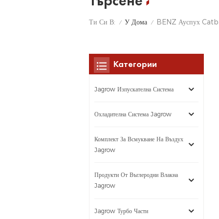
Търсене
У Дома
Ти Си В:
BENZ Ауспух Catb
/
/
Категории
Jagrow Изпускателна Система
Охладителна Система Jagrow
Комплект За Всмукване На Въздух
Jagrow
Продукти От Въглеродни Влакна
Jagrow
Jagrow Турбо Части