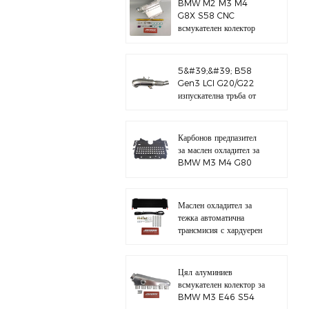
BMW M2 M3 M4
G8X S58 CNC
всмукателен колектор
5&#39;&#39; B58
Gen3 LCI G20/G22
изпускателна тръба от
полирана 304
неръждаема стомана
Карбонов предпазител
за маслен охладител за
BMW M3 M4 G80
G82 S58
Маслен охладител за
тежка автоматична
трансмисия с хардуерен
комплект
Цял алуминиев
всмукателен колектор за
BMW M3 E46 S54