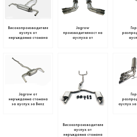
Високопроизводителен
Jagrow
Го
ауспух от
производителност на
разпро
неръждаема стомана
ауспуха от
аусп
за Benz GLE
неръждаема стомана
неръждае
за Benz G500
за Be
Jagrow от
Го
неръждаема стомана
разпро
за ауспух за Benz
ауспух за
CLA45
Високопроизводителен
ауспух от
неръждаема стомана