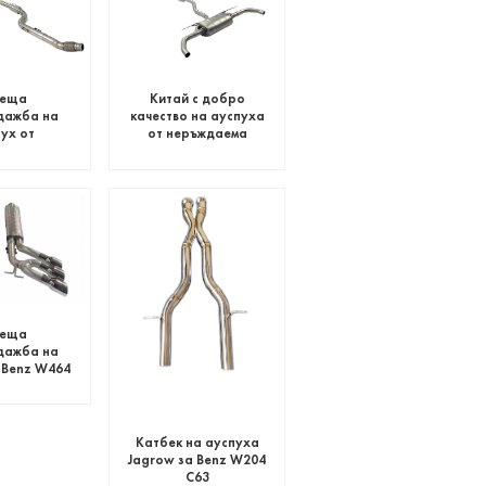
реща
Китай с добро
дажба на
качество на ауспуха
ух от
от неръждаема
ма стомана
стомана за Benz
nz W213
CLA260
реща
дажба на
 Benz W464
Катбек на ауспуха
Jagrow за Benz W204
C63