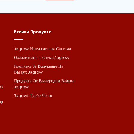
Всички Продукти
Jagrow Изпускателна Система
а
Охладителна Система Jagrow
Комплект За Всмукване На
Въздух Jagrow
Продукти От Въглеродни Влакна
90
Jagrow
Jagrow Турбо Части
ор