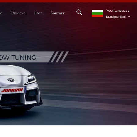
Your Language
во
Относно
Блог
Контакт
Български Език