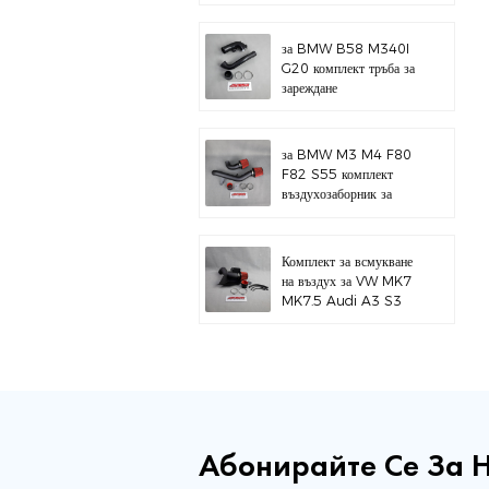
за BMW B58 M340I
G20 комплект тръба за
зареждане
за BMW M3 M4 F80
F82 S55 комплект
въздухозаборник за
горен монтаж
Комплект за всмукване
на въздух за VW MK7
MK7.5 Audi A3 S3
Абонирайте Се За 