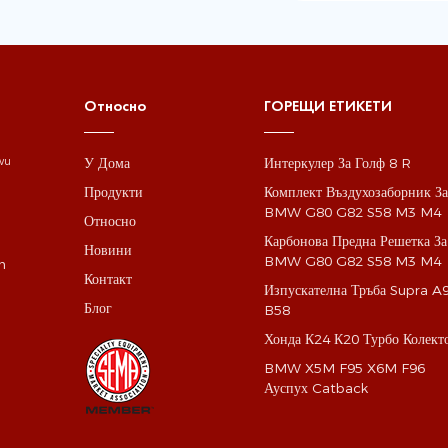
Относно
ГОРЕЩИ ЕТИКЕТИ
У Дома
Интеркулер За Голф 8 R
gwu
Продукти
Комплект Въздухозаборник З
BMW G80 G82 S58 M3 M4
Относно
Карбонова Предна Решетка За
Новини
BMW G80 G82 S58 M3 M4
m
Контакт
Изпускателна Тръба Supra A
Блог
B58
Хонда К24 К20 Турбо Колект
BMW X5M F95 X6M F96
Ауспух Catback