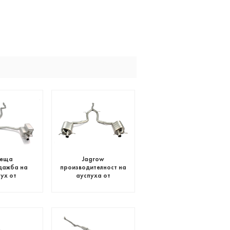
реща
Jagrow
дажба на
производителност на
ух от
ауспуха от
ма стомана
неръждаема стомана
 C класа
за Benz C серия W204