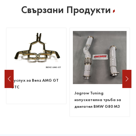
Свързани Продукти
Jagrow Tuning
Jagrow Tuning ауспух
изпускателна тръба за
catback за BMW M850i
двигател BMW G80 M3
G15
M4 S58