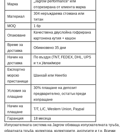
„Jagrow performance“ или
Марка
оторизирана от клиента марка
304 неръждаема стомана или
Материал
титан
MOQ
1 бр
Качествена двуслойна гофрирана
Опаковане
картонена кутия + кашон
Време за
Обикновено 35 дни
доставка
Начин на
По въздух (TNT, FEDEX, DHL, UPS
доставка
и т.н.)/влак/море
Експортно
морско
Шанхай или Нингбо
пристанище
30% плащане на депозит
Условия за
предварително, остатък преди
плащане
изпращане
Начин на
T/T, L/C, Western Union, Paypal
плащане
Гаранция
18 месеца
Изпускателната система на Jagrow обхваща изпускателната тръба,
обратната тръба, колектора, колекторите, ауспусите и т.н. Всички