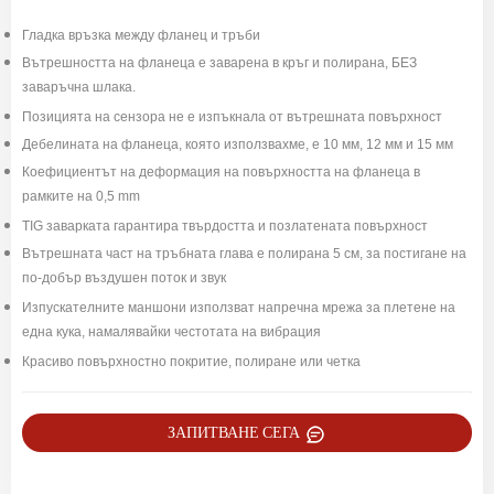
Гладка връзка между фланец и тръби
Вътрешността на фланеца е заварена в кръг и полирана, БЕЗ
заваръчна шлака.
Позицията на сензора не е изпъкнала от вътрешната повърхност
Дебелината на фланеца, която използвахме, е 10 мм, 12 мм и 15 мм
Коефициентът на деформация на повърхността на фланеца в
рамките на 0,5 mm
TIG заварката гарантира твърдостта и позлатената повърхност
Вътрешната част на тръбната глава е полирана 5 см, за постигане на
по-добър въздушен поток и звук
Изпускателните маншони използват напречна мрежа за плетене на
една кука, намалявайки честотата на вибрация
Красиво повърхностно покритие, полиране или четка
ЗАПИТВАНЕ СЕГА