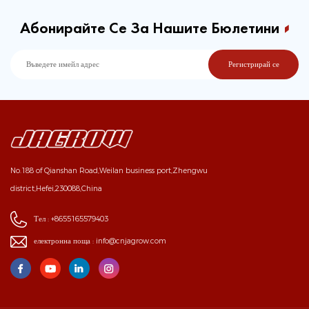
Абонирайте Се За Нашите Бюлетини
No.188 of Qianshan Road,Weilan business port,Zhengwu
district,Hefei,230088,China
Тел :
+8655165579403
електронна поща :
info@cnjagrow.com