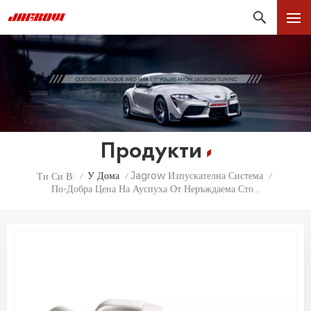
Продукти
У Дома
Jagrow Изпускателна Система
Ти Си В:
/
/
/
По-Добра Цена На Ауспуха От Неръждаема Стомана За Chevy Corvette C7