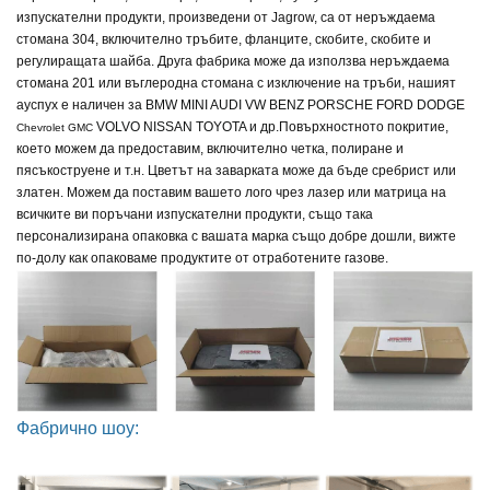
изпускателни продукти, произведени от Jagrow, са от неръждаема
стомана 304, включително тръбите, фланците, скобите, скобите и
регулиращата шайба. Друга фабрика може да използва неръждаема
стомана 201 или въглеродна стомана с изключение на тръби, нашият
ауспух е наличен за
BMW MINI AUDI VW BENZ PORSCHE FORD DODGE
VOLVO NISSAN TOYOTA и др.
Повърхностното покритие,
Chevrolet GMC
което можем да предоставим, включително четка, полиране и
пясъкоструене и т.н. Цветът на заварката може да бъде сребрист или
златен. Можем да поставим вашето лого чрез лазер или матрица на
всичките ви поръчани изпускателни продукти, също така
персонализирана опаковка с вашата марка също добре дошли, вижте
по-долу как опаковаме продуктите от отработените газове.
Фабрично шоу: