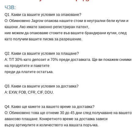
ЧЗВ:
Q1. Какви са вашите условия за опаковане?
О: Обикновено Jagrow опакова нашите стоки в неутрални бели кутии и
кашони. Ако имате законно регистриран патент,
ние можем да опаковаме стоките във вашите брандирани кутии, след
като получим вашите писма за разрешение.
Q2. Какви са вашите условия за плащане?
A: T/T 30% като депозит и 70% преди доставката. Ще ви покажем снимки
на продуктите и пакетите
преди да платите остатъка.
Q3. Какви са вашите условия за доставка?
A: EXW, FOB, CFR, CIF, DDU.
Q4. Какво ще кажете за вашето време за доставка?
О: Обикновено това ще отнеме 30 до 45 дни след получаване на вашето
авансово плащане. Конкретното време за доставка зависи
върху артикулите и количеството на вашата поръчка.