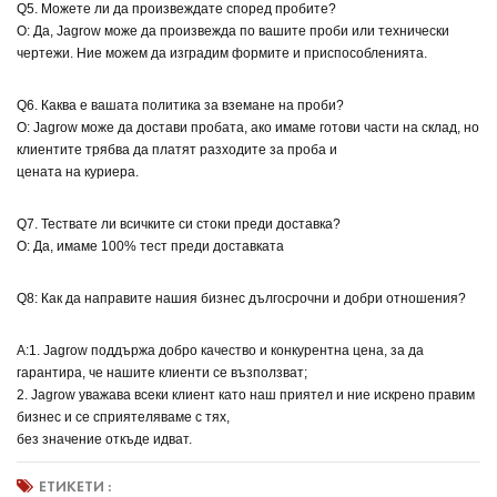
Q5. Можете ли да произвеждате според пробите?
О: Да, Jagrow може да произвежда по вашите проби или технически
чертежи. Ние можем да изградим формите и приспособленията.
Q6. Каква е вашата политика за вземане на проби?
О: Jagrow може да достави пробата, ако имаме готови части на склад, но
клиентите трябва да платят разходите за проба и
цената на куриера.
Q7. Тествате ли всичките си стоки преди доставка?
О: Да, имаме 100% тест преди доставката
Q8: Как да направите нашия бизнес дългосрочни и добри отношения?
A:1. Jagrow поддържа добро качество и конкурентна цена, за да
гарантира, че нашите клиенти се възползват;
2. Jagrow уважава всеки клиент като наш приятел и ние искрено правим
бизнес и се сприятеляваме с тях,
без значение откъде идват.
ЕТИКЕТИ :