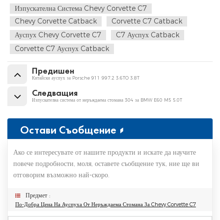
Изпускателна Система Chevy Corvette C7
Chevy Corvette Catback
Corvette C7 Catback
Ауспух Chevy Corvette C7
C7 Ауспух Catback
Corvette C7 Ауспух Catback
Предишен
Китайски ауспух за Porsche 911 997.2 3.6TO 3.8T
Следващия
Изпускателна система от неръждаема стомана 304 за BMW E60 M5 5.0T
Остави Съобщение
Ако се интересувате от нашите продукти и искате да научите
повече подробности, моля, оставете съобщение тук, ние ще ви
отговорим възможно най-скоро.
Предмет :
По-Добра Цена На Ауспуха От Неръждаема Стомана За Chevy Corvette C7