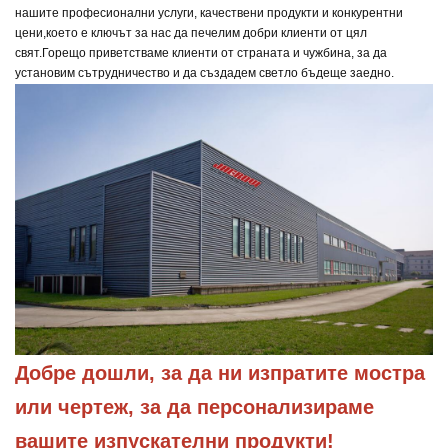
нашите професионални услуги, качествени продукти и конкурентни
цени,
което е ключът за нас да печелим добри клиенти от цял
свят.
Горещо приветстваме клиенти от страната и чужбина, за да
установим сътрудничество и да създадем светло бъдеще заедно.
Добре дошли, за да ни изпратите мостра 
или чертеж, за да персонализираме 
вашите изпускателни продукти!