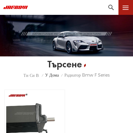
Търсене
У Дома
Радиатор Bmw F Series
Ти Си В:
/
/