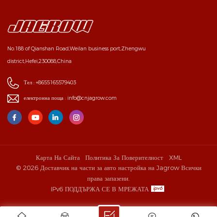
No.188 of Qianshan Road,Weilan business port,Zhengwu
district,Hefei,230088,China
Тел :
+8655165579403
електронна поща :
info@cnjagrow.com
Карта На Сайта
Политика За Поверителност
XML
© 2026 Доставчик на части за авто настройка на Jagrow Всички
права запазени.
IPv6 ПОДДЪРЖА СЕ В МРЕЖАТА