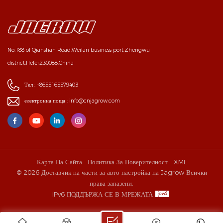
No.188 of Qianshan Road,Weilan business port,Zhengwu
district,Hefei,230088,China
Тел :
+8655165579403
електронна поща :
info@cnjagrow.com
Карта На Сайта
Политика За Поверителност
XML
© 2026 Доставчик на части за авто настройка на Jagrow Всички
права запазени.
IPv6 ПОДДЪРЖА СЕ В МРЕЖАТА