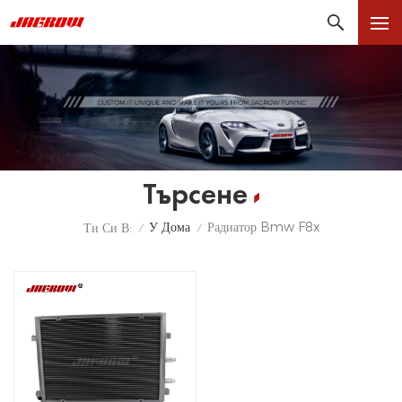
Търсене
У Дома
Радиатор Bmw F8x
Ти Си В:
/
/