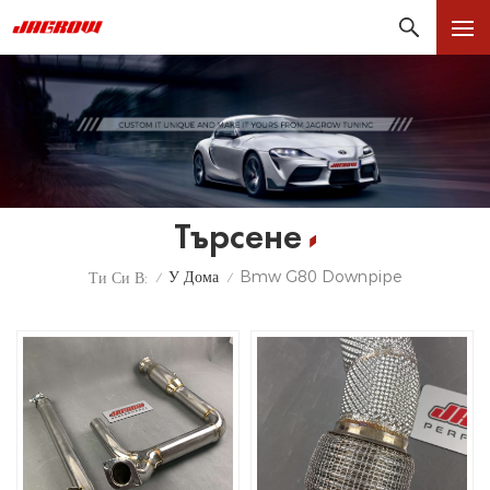
Търсене
У Дома
Bmw G80 Downpipe
Ти Си В:
/
/