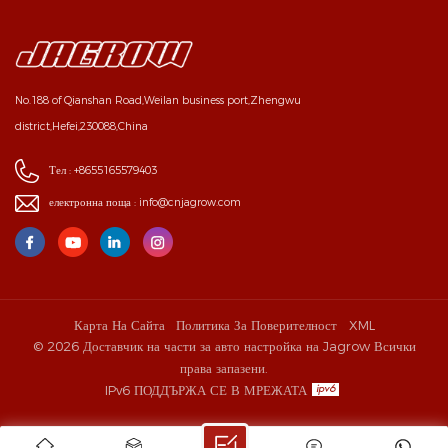
No.188 of Qianshan Road,Weilan business port,Zhengwu
district,Hefei,230088,China
Тел :
+8655165579403
електронна поща :
info@cnjagrow.com
Карта На Сайта
Политика За Поверителност
XML
© 2026 Доставчик на части за авто настройка на Jagrow Всички
права запазени.
IPv6 ПОДДЪРЖА СЕ В МРЕЖАТА