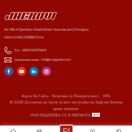
No.188 of Qianshan Road,Weilan business port,Zhengwu
district,Hefei,230088,China
Тел :
+8655165579403
електронна поща :
info@cnjagrow.com
Карта На Сайта
Политика За Поверителност
XML
© 2026 Доставчик на части за авто настройка на Jagrow Всички
права запазени.
IPv6 ПОДДЪРЖА СЕ В МРЕЖАТА