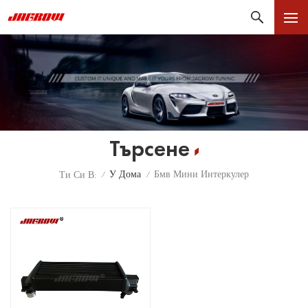
Търсене
У Дома
Бмв Мини Интеркулер
Ти Си В:
/
/