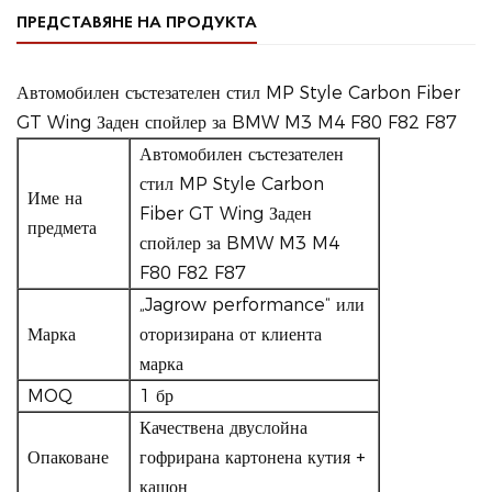
ПРЕДСТАВЯНЕ НА ПРОДУКТА
Автомобилен състезателен стил MP Style Carbon Fiber
GT Wing Заден спойлер за BMW M3 M4 F80 F82 F87
Автомобилен състезателен
стил MP Style Carbon
Име на
Fiber GT Wing Заден
предмета
спойлер за BMW M3 M4
F80 F82 F87
„Jagrow performance“ или
Марка
оторизирана от клиента
марка
MOQ
1 бр
Качествена двуслойна
Опаковане
гофрирана картонена кутия +
кашон