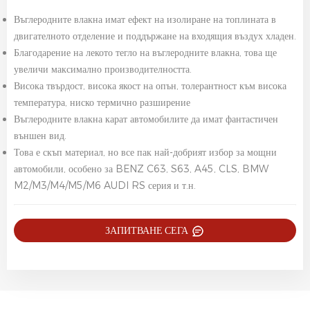
Въглеродните влакна имат ефект на изолиране на топлината в
двигателното отделение и поддържане на входящия въздух хладен.
Благодарение на лекото тегло на въглеродните влакна, това ще
увеличи максимално производителността.
Висока твърдост, висока якост на опън, толерантност към висока
температура, ниско термично разширение
Въглеродните влакна карат автомобилите да имат фантастичен
външен вид.
Това е скъп материал, но все пак най-добрият избор за мощни
автомобили, особено за BENZ C63, S63, A45, CLS, BMW
M2/M3/M4/M5/M6 AUDI RS серия и т.н.
ЗАПИТВАНЕ СЕГА