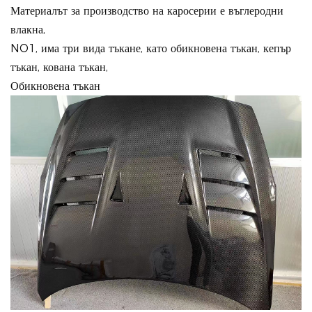
Материалът за производство на каросерии е въглеродни
влакна,
NO1, има три вида тъкане, като обикновена тъкан, кепър
тъкан, кована тъкан,
Обикновена тъкан