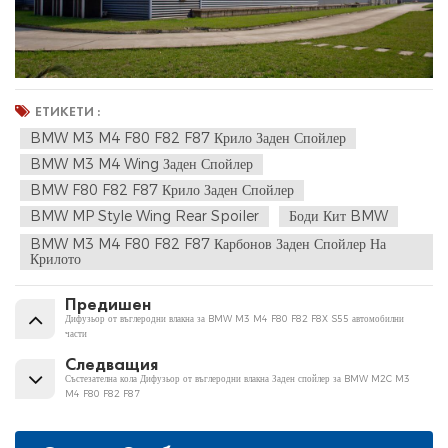
ЕТИКЕТИ :
BMW M3 M4 F80 F82 F87 Крило Заден Спойлер
BMW M3 M4 Wing Заден Спойлер
BMW F80 F82 F87 Крило Заден Спойлер
BMW MP Style Wing Rear Spoiler
Боди Кит BMW
BMW M3 M4 F80 F82 F87 Карбонов Заден Спойлер На
Крилото
Предишен
Дифузьор от въглеродни влакна за BMW M3 M4 F80 F82 F8X S55 автомобилни
части
Следващия
Състезателна кола Дифузьор от въглеродни влакна Заден спойлер за BMW M2C M3
M4 F80 F82 F87