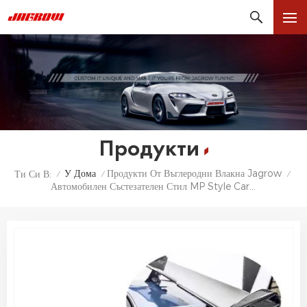
Продукти
У Дома
Продукти От Въглеродни Влакна Jagrow
Ти Си В:
/
/
/
Автомобилен Състезателен Стил MP Style Carbon Fiber GT Wing Заден Спойлер За BMW M3 M4 F80 F82 F87