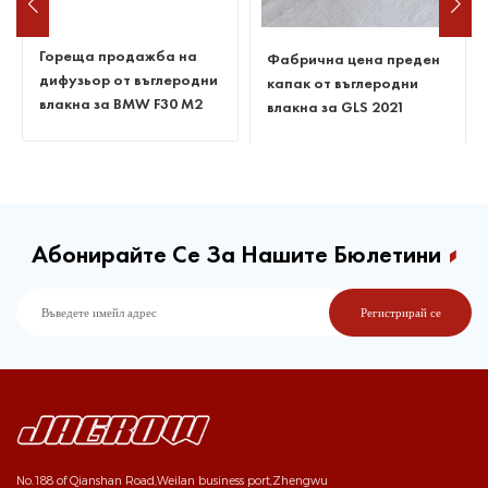
По-добра цена Капачка
за огледало от
въглеродни влакна за
Фабрична цена преден
GLS 63s 2021 г
капак от въглеродни
влакна за GLS 2021
Абонирайте Се За Нашите Бюлетини
No.188 of Qianshan Road,Weilan business port,Zhengwu