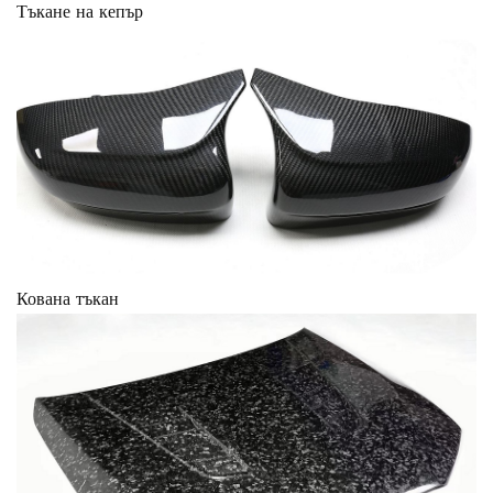
Тъкане на кепър
Кована тъкан