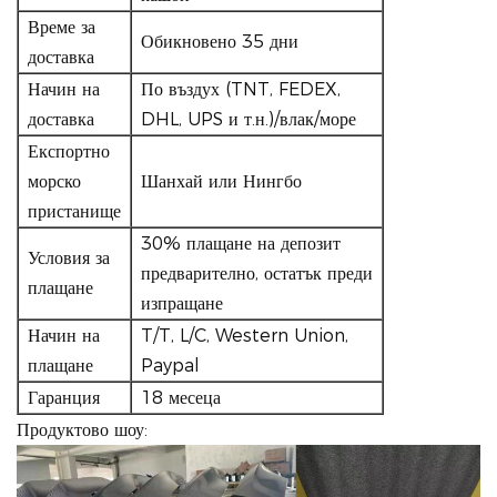
Време за
Обикновено 35 дни
доставка
Начин на
По въздух (TNT, FEDEX,
доставка
DHL, UPS и т.н.)/влак/море
Експортно
морско
Шанхай или Нингбо
пристанище
30% плащане на депозит
Условия за
предварително, остатък преди
плащане
изпращане
Начин на
T/T, L/C, Western Union,
плащане
Paypal
Гаранция
18 месеца
Продуктово шоу: