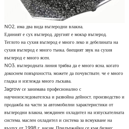
NO2, има два вида въглеродни влакна,
Единият е сух въглерод, другият е мокър въглерод,
Теглото на сухия въглерод е много леко и дебелината на
сухия въглерод е много тънка, биещият звук на сухия
въглерод е много ясен,
NO3, въглеродната линия трябва да е много ясна, когато
докоснем повърхността, можете да почувствате, че е много
гладка и изглежда много лъскава,
Jagrow се занимава професионално с
научноизследователска и развойна дейност, производство и
продажба на части за автомобилни характеристики от
въглеродни влакна, междинен охладител на изпускателната
система, маслен охладител и система за всмукване на
въздух от 1998 г. насам. Придържайки се към бизнес