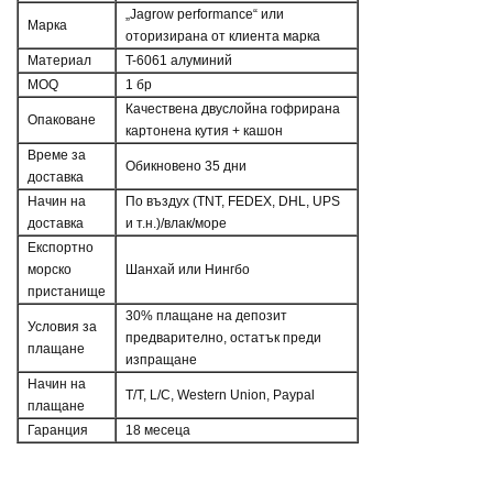
„Jagrow performance“ или
Марка
оторизирана от клиента марка
Материал
T-6061 алуминий
MOQ
1 бр
Качествена двуслойна гофрирана
Опаковане
картонена кутия + кашон
Време за
Обикновено 35 дни
доставка
Начин на
По въздух (TNT, FEDEX, DHL, UPS
доставка
и т.н.)/влак/море
Експортно
морско
Шанхай или Нингбо
пристанище
30% плащане на депозит
Условия за
предварително, остатък преди
плащане
изпращане
Начин на
T/T, L/C, Western Union, Paypal
плащане
Гаранция
18 месеца