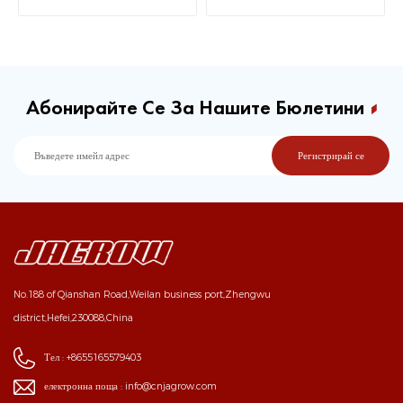
535d(x)
Абонирайте Се За Нашите Бюлетини
No.188 of Qianshan Road,Weilan business port,Zhengwu
district,Hefei,230088,China
Тел :
+8655165579403
електронна поща :
info@cnjagrow.com