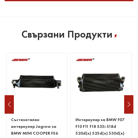
Свързани Продукти
Интеркулер за BMW F07
Интеркулер за BMW
F10 F11 F18 535i 518d
525d E60 E61 530d 535d
520d(x) 525d(x) 530d(x)
635d E63 E64