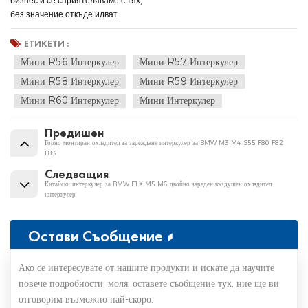
бизнес и се сприятеляваме с тях,
без значение откъде идват.
ЕТИКЕТИ :
Мини R56 Интеркулер
Мини R57 Интеркулер
Мини R58 Интеркулер
Мини R59 Интеркулер
Мини R60 Интеркулер
Мини Интеркулер
Предишен
Горно монтиран охладител за зареждане интеркулер за BMW M3 M4 S55 F80 F82
F83
Следващия
Китайски интеркулер за BMW F1X M5 M6 двойно зареден въздушен охладител
интеркулер
Остави Съобщение
Ако се интересувате от нашите продукти и искате да научите
повече подробности, моля, оставете съобщение тук, ние ще ви
отговорим възможно най-скоро.