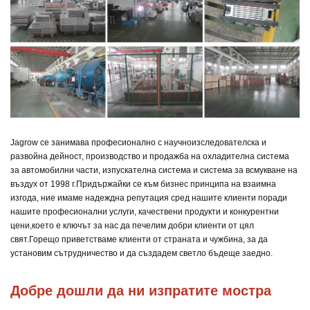
Jagrow се занимава професионално с научноизследователска и
развойна дейност, производство и продажба на охладителна система
за автомобилни части, изпускателна система и система за всмукване на
въздух от 1998 г.
Придържайки се към бизнес принципа на взаимна
изгода, ние имаме надеждна репутация сред нашите клиенти поради
нашите професионални услуги, качествени продукти и конкурентни
цени,
което е ключът за нас да печелим добри клиенти от цял
свят.
Горещо приветстваме клиенти от страната и чужбина, за да
установим сътрудничество и да създадем светло бъдеще заедно.
Добре дошли да ни изпратите мостра 