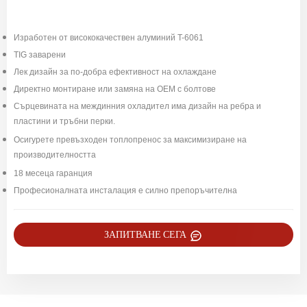
Изработен от висококачествен алуминий T-6061
TIG заварени
Лек дизайн за по-добра ефективност на охлаждане
Директно монтиране или замяна на OEM с болтове
Сърцевината на междинния охладител има дизайн на ребра и
пластини и тръбни перки.
Осигурете превъзходен топлопренос за максимизиране на
производителността
18 месеца гаранция
Професионалната инсталация е силно препоръчителна
ЗАПИТВАНЕ СЕГА