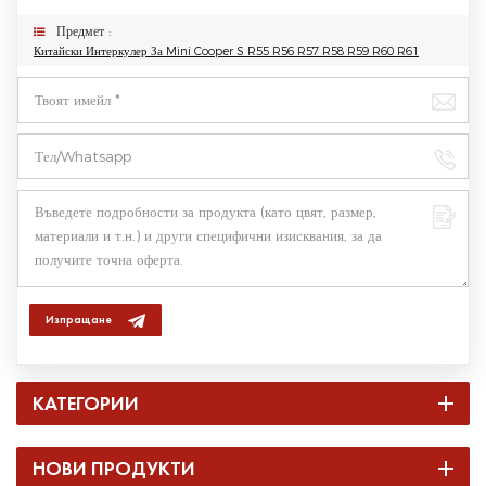
Предмет :
Китайски Интеркулер За Mini Cooper S R55 R56 R57 R58 R59 R60 R61
Изпращане
КАТЕГОРИИ
НОВИ ПРОДУКТИ