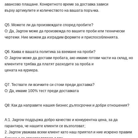
авансово плащане. Конкретното време за доставка зависи
върху артикулите и количеството на вашата поръчка.
Q5. Можете ли да произвеждате според пробите?
О: Да, Jagrow може да произвежда по вашите проби или технически
чертежи. Ние можем да изградим формите и приспособленията.
Q6. Каква е вашата политика за вземане на проби?
О: Jagrow може да достави пробата, ако имаме готови части на склад, но
клиентите трябва да платят разходите за проба и
цената на куриера.
Q7. Тествате ли всичките си стоки преди доставка?
О: Да, имаме 100% тест преди доставката
Q8: Как да направите нашия бизнес дългосрочни и добри отношения?
A:1. Jagrow поддържа добро качество и конкурентна цена, за да
гарантира, че нашите клиенти се възползват;
2. Jagrow уважава всеки клиент като наш приятел и ние искрено правим