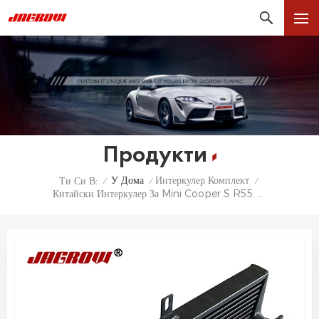
Продукти
У Дома
Интеркулер Комплект
Ти Си В:
/
/
/
Китайски Интеркулер За Mini Cooper S R55 R56 R57 R58 R59 R60 R61