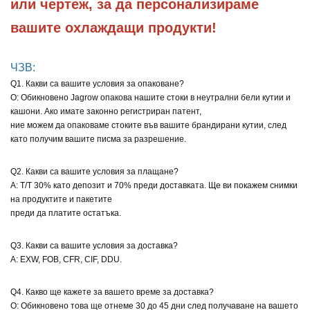
или чертеж, за да персонализираме 
вашите охлаждащи продукти!
ЧЗВ:
Q1. Какви са вашите условия за опаковане?
О: Обикновено Jagrow опакова нашите стоки в неутрални бели кутии и
кашони. Ако имате законно регистриран патент,
ние можем да опаковаме стоките във вашите брандирани кутии, след
като получим вашите писма за разрешение.
Q2. Какви са вашите условия за плащане?
A: T/T 30% като депозит и 70% преди доставката. Ще ви покажем снимки
на продуктите и пакетите
преди да платите остатъка.
Q3. Какви са вашите условия за доставка?
A: EXW, FOB, CFR, CIF, DDU.
Q4. Какво ще кажете за вашето време за доставка?
О: Обикновено това ще отнеме 30 до 45 дни след получаване на вашето