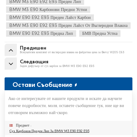
BMW M3 E90 E92 E93 Преден Лип
BMW M3 E90 Карбонови Предни Устни
BMW E90 E92 E93 Преден Лайст Карбон
BMW M3 E90 E92 E93 Преден Лайст От Въглеродни Влакна
BMW E90 E92 E93 Предна Лип
БМВ Предна Устна
Предишен
Всмукателен комплект от въглеродни влакна на фабрична цена за Benz W205 C63
Следващия
Заден дифузьор от сух карбон за BMW M3 E90 E92 E93
Остави Съобщение
Ако се интересувате от нашите продукти и искате да научите
повече подробности, моля, оставете съобщение тук, ние ще ви
отговорим възможно най-скоро.
Предмет :
Сух Карбонов Преден Лип За BMW M3 E90 E92 E93