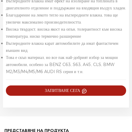
Въглеродните влакна имат ефект на изолиране на топлината в
двигателното отделение и поддържане на входящия въздух хладен.
Благодарение на лекото тегло на въглеродните влакна, това ще
увеличи максимално производителността.
Висока твърдост, висока якост на опън, толерантност към висока
температура, ниско термично разширение
Въглеродните влакна карат автомобилите да имат фантастичен
външен вид.
Това е скъп материал, но все пак най-добрият избор за мощни
автомобили, особено за BENZ C63, S63, A45, CLS, BMW
M2/M3/M4/M5/M6 AUDI RS серия и т.н.
ЗАПИТВАНЕ СЕГА
ПРЕДСТАВЯНЕ НА ПРОДУКТА