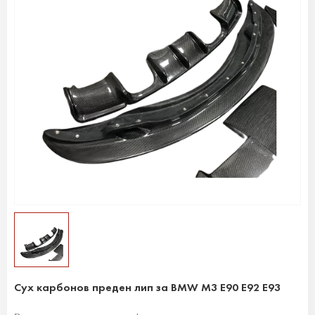
Сух карбонов преден лип за BMW M3 E90 E92 E93