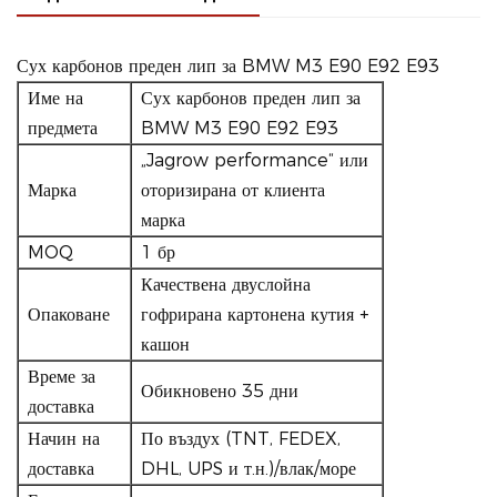
Сух карбонов преден лип за BMW M3 E90 E92 E93
Име на
Сух карбонов преден лип за
предмета
BMW M3 E90 E92 E93
„Jagrow performance“ или
Марка
оторизирана от клиента
марка
MOQ
1 бр
Качествена двуслойна
Опаковане
гофрирана картонена кутия +
кашон
Време за
Обикновено 35 дни
доставка
Начин на
По въздух (TNT, FEDEX,
доставка
DHL, UPS и т.н.)/влак/море