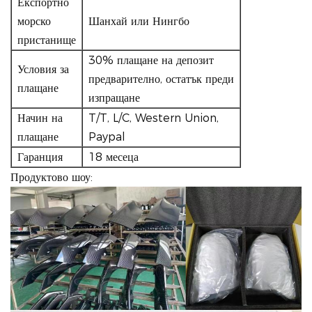
Експортно
морско
Шанхай или Нингбо
пристанище
30% плащане на депозит
Условия за
предварително, остатък преди
плащане
изпращане
Начин на
T/T, L/C, Western Union,
плащане
Paypal
Гаранция
18 месеца
Продуктово шоу: