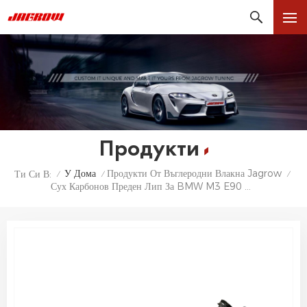
Продукти
У Дома
Продукти От Въглеродни Влакна Jagrow
Ти Си В:
/
/
/
Сух Карбонов Преден Лип За BMW M3 E90 E92 E93