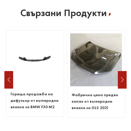
Свързани Продукти
Гореща продажба на
Фабрична цена преден
дифузьор от въглеродни
капак от въглеродни
влакна за BMW F30 M2
влакна за GLS 2021
ABS