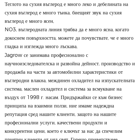
Теглото на сухия въглерод е много леко и дебелината на
сухия въглерод е много тънка, биещият звук на сухия
въглерод е много ясен,
NO3, въглеродната линия трябва да е много ясна, когато
докоснем повърхността, можете да почувствате, че е много
гладка и изглежда много лъскава,
Jagrow се занимава професионално с
научноизследователска и развойна дейност, производство и
продажба на части за автомобилни характеристики от
въглеродни влакна, междинен охладител на изпускателната
система, маслен охладител и система за всмукване на
въздух от 1998 г. насам. Придържайки се към бизнес
принципа на взаимни ползи, ние имаме надеждна
репутация сред нашите клиенти, защото на нашите
професионални услуги, качествени продукти и
конкурентни цени, което е ключът за нас да спечелим
приятни клиенти от цял свят. Горещо приветстваме