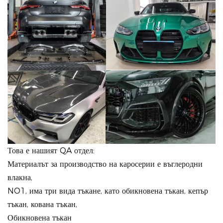
Това е нашият QA отдел:
Материалът за производство на каросерии е въглеродни
влакна,
NO1, има три вида тъкане, като обикновена тъкан, кепър
тъкан, кована тъкан,
Обикновена тъкан