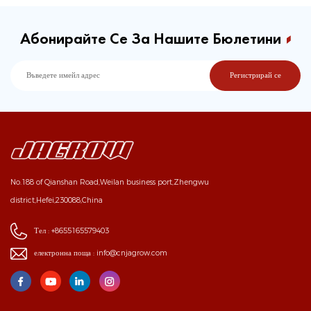
Абонирайте Се За Нашите Бюлетини
No.188 of Qianshan Road,Weilan business port,Zhengwu
district,Hefei,230088,China
Тел :
+8655165579403
електронна поща :
info@cnjagrow.com