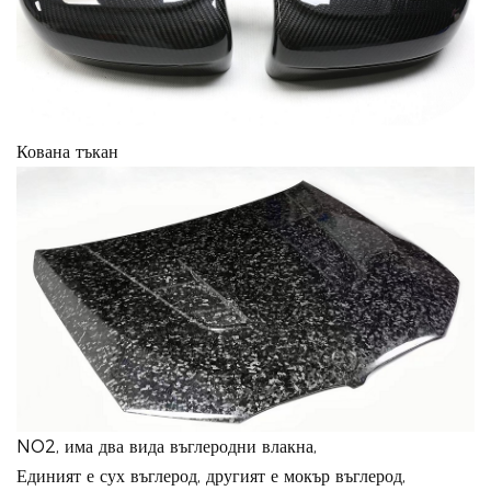
Кована тъкан
NO2, има два вида въглеродни влакна,
Единият е сух въглерод, другият е мокър въглерод,