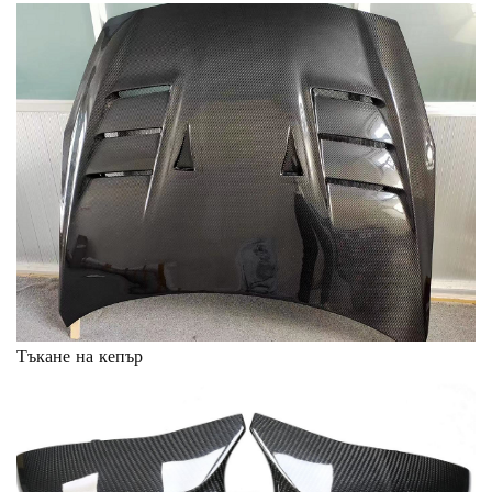
Тъкане на кепър