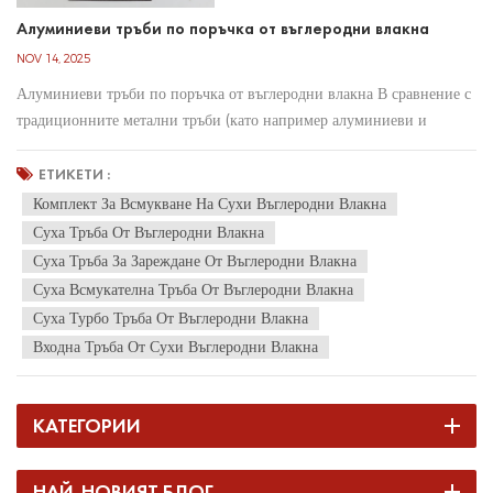
Алуминиеви тръби по поръчка от въглеродни влакна
NOV 14, 2025
Алуминиеви тръби по поръчка от въглеродни влакна В сравнение с
традиционните метални тръби (като например алуминиеви и
стоманени тръби), основното предимство на тръбите от въглеродни
влакна произтича от свойствата на композитния им материал и
ЕТИКЕТИ :
анизотропията (т.е. различни свойства в различни посоки)....
Комплект За Всмукване На Сухи Въглеродни Влакна
Суха Тръба От Въглеродни Влакна
Суха Тръба За Зареждане От Въглеродни Влакна
Суха Всмукателна Тръба От Въглеродни Влакна
Суха Турбо Тръба От Въглеродни Влакна
Входна Тръба От Сухи Въглеродни Влакна
КАТЕГОРИИ
НАЙ-НОВИЯТ БЛОГ