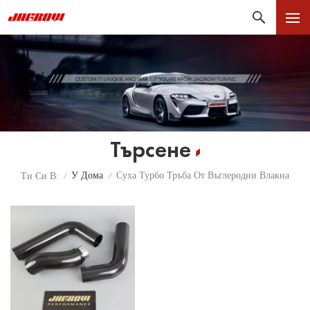
Търсене
У Дома
Суха Турбо Тръба От Въглеродни Влакна
Ти Си В:
/
/