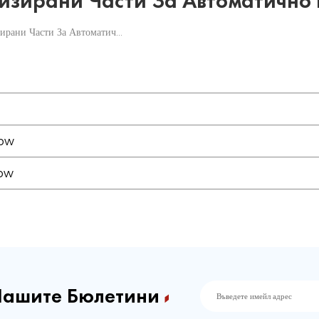
изирани Части За Автоматично
Напълно Персонализирани Части За Автоматично Изпълнение
row
row
Нашите Бюлетини