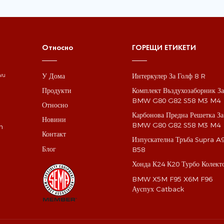
Относно
ГОРЕЩИ ЕТИКЕТИ
У Дома
Интеркулер За Голф 8 R
gwu
Продукти
Комплект Въздухозаборник З
BMW G80 G82 S58 M3 M4
Относно
Карбонова Предна Решетка За
Новини
BMW G80 G82 S58 M3 M4
m
Контакт
Изпускателна Тръба Supra A
Блог
B58
Хонда К24 К20 Турбо Колект
BMW X5M F95 X6M F96
Ауспух Catback