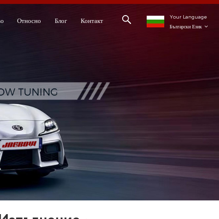
Your Language
во
Относно
Блог
Контакт
Български Език