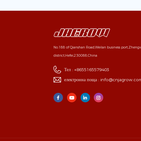
No.188 of Qianshan Road,Weilan business port,Zhen
district,Hefei,230088,China
Тел :
+8655165579403
електронна поща :
info@cnjagrow.co