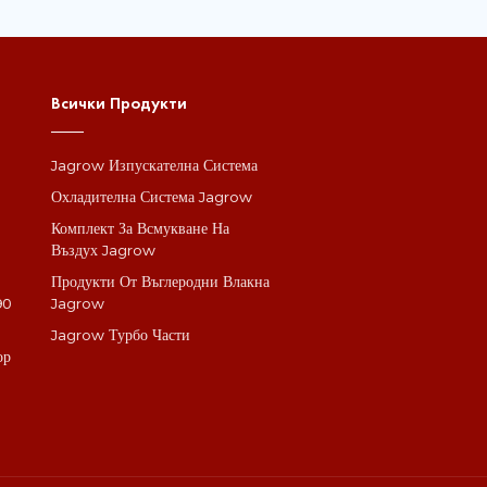
Всички Продукти
Jagrow Изпускателна Система
а
Охладителна Система Jagrow
Комплект За Всмукване На
Въздух Jagrow
Продукти От Въглеродни Влакна
90
Jagrow
Jagrow Турбо Части
ор