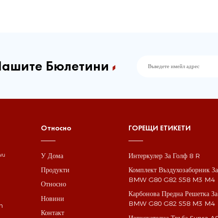
Нашите Бюлетини
Относно
ГОРЕЩИ ЕТИКЕТИ
У Дома
Интеркулер За Голф 8 R
gwu
Продукти
Комплект Въздухозаборник З
BMW G80 G82 S58 M3 M4
Относно
Карбонова Предна Решетка За
Новини
BMW G80 G82 S58 M3 M4
m
Контакт
Изпускателна Тръба Supra A