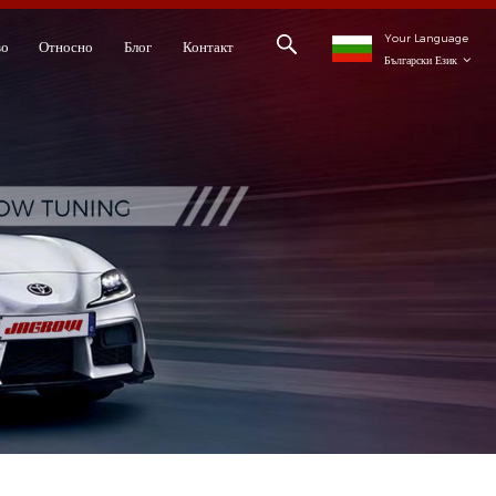
Your Language
во
Относно
Блог
Контакт
Български Език