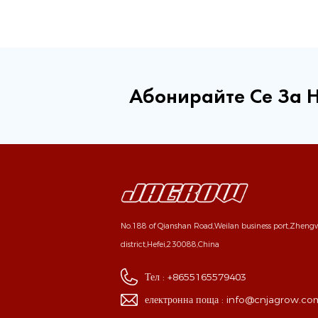
Абонирайте Се За 
No.188 of Qianshan Road,Weilan business port,Zhen
district,Hefei,230088,China
Тел :
+8655165579403
електронна поща :
info@cnjagrow.co