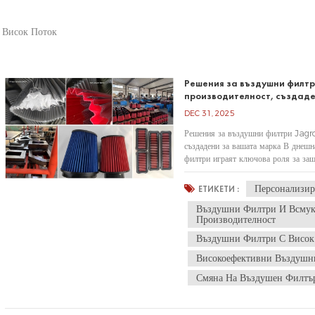
 Висок Поток
Решения за въздушни филтр
производителност, създад
DEC 31, 2025
Решения за въздушни филтри Jagro
създадени за вашата марка В днешн
филтри играят ключова роля за защ
дългосрочната им производителност.
Персонализи
ЕТИКЕТИ :
Въздушни Филтри И Всмука
Производителност
Въздушни Филтри С Висок
Високоефективни Въздушн
Смяна На Въздушен Филтъ