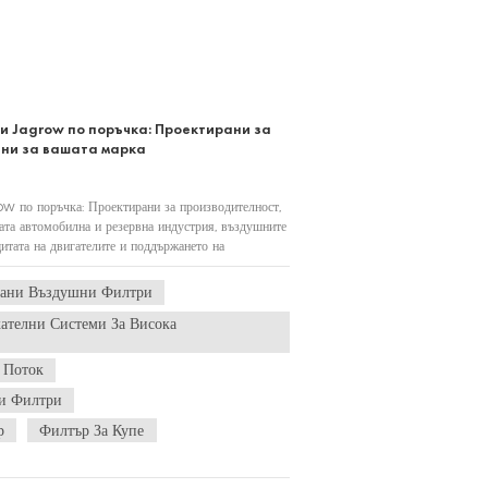
и Jagrow по поръчка: Проектирани за
ени за вашата марка
w по поръчка: Проектирани за производителност,
ата автомобилна и резервна индустрия, въздушните
итата на двигателите и поддържането на
 Ягровпредлага професионални перс...
рани Въздушни Филтри
телни Системи За Висока
 Поток
и Филтри
р
Филтър За Купе