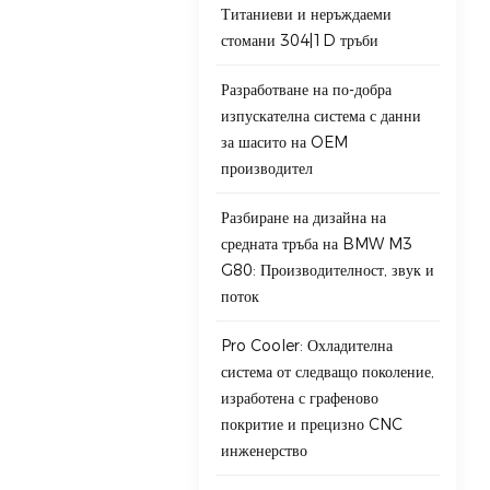
Титаниеви и неръждаеми
стомани 304|1D тръби
Разработване на по-добра
изпускателна система с данни
за шасито на OEM
производител
Разбиране на дизайна на
средната тръба на BMW M3
G80: Производителност, звук и
поток
Pro Cooler: Охладителна
система от следващо поколение,
изработена с графеново
покритие и прецизно CNC
инженерство