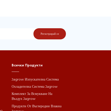
Всички Продукти
Jagrow Изпускателна Система
а
Охладителна Система Jagrow
Комплект За Всмукване На
Въздух Jagrow
Продукти От Въглеродни Влакна
90
Jagrow