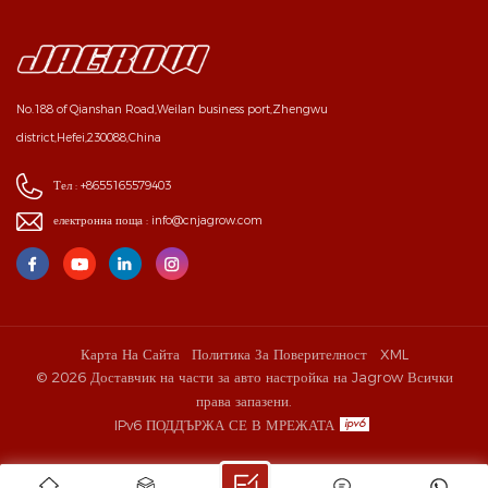
No.188 of Qianshan Road,Weilan business port,Zhengwu
district,Hefei,230088,China
Тел :
+8655165579403
електронна поща :
info@cnjagrow.com
Карта На Сайта
Политика За Поверителност
XML
© 2026 Доставчик на части за авто настройка на Jagrow Всички
права запазени.
IPv6 ПОДДЪРЖА СЕ В МРЕЖАТА