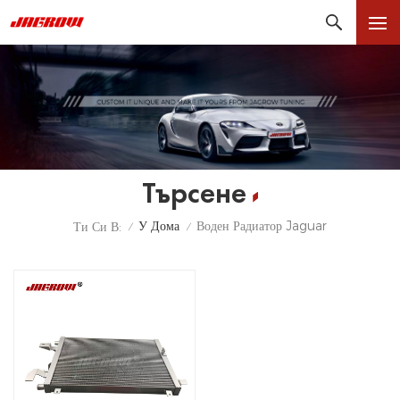
Търсене
У Дома
Воден Радиатор Jaguar
Ти Си В:
/
/