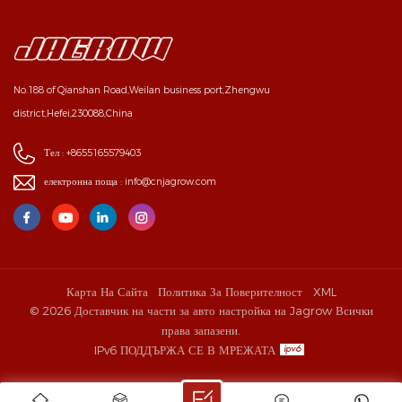
No.188 of Qianshan Road,Weilan business port,Zhengwu
district,Hefei,230088,China
Тел :
+8655165579403
електронна поща :
info@cnjagrow.com
Карта На Сайта
Политика За Поверителност
XML
© 2026 Доставчик на части за авто настройка на Jagrow Всички
права запазени.
IPv6 ПОДДЪРЖА СЕ В МРЕЖАТА