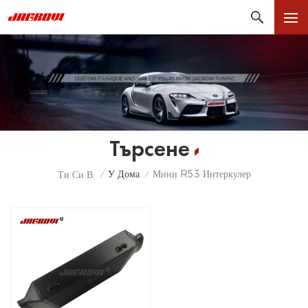
Търсене
У Дома
Мини R53 Интеркулер
Ти Си В:
/
/