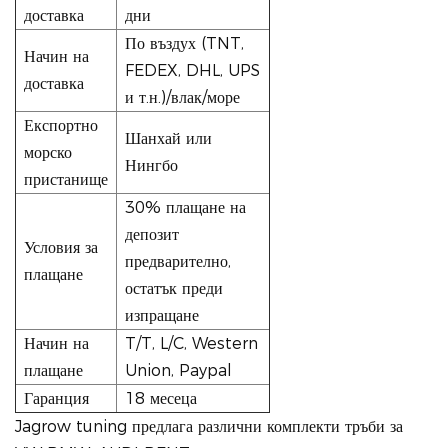
доставка
дни
По въздух (TNT,
Начин на
FEDEX, DHL, UPS
доставка
и т.н.)/влак/море
Експортно
Шанхай или
морско
Нингбо
пристанище
30% плащане на
депозит
Условия за
предварително,
плащане
остатък преди
изпращане
Начин на
T/T, L/C, Western
плащане
Union, Paypal
Гаранция
18 месеца
Jagrow tuning предлага различни комплекти тръби за