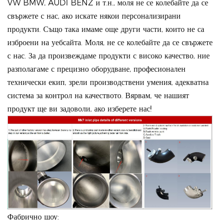
VW BMW, AUDI BENZ и т.н., моля не се колебайте да се
свържете с нас, ако искате някои персонализирани
продукти. Също така имаме още други части, които не са
изброени на уебсайта. Моля, не се колебайте да се свържете
с нас. За да произвеждаме продукти с високо качество, ние
разполагаме с прецизно оборудване, професионален
технически екип, зрели производствени умения, адекватна
система за контрол на качеството. Вярвам, че нашият
продукт ще ви задоволи, ако изберете нас!
Фабрично шоу: