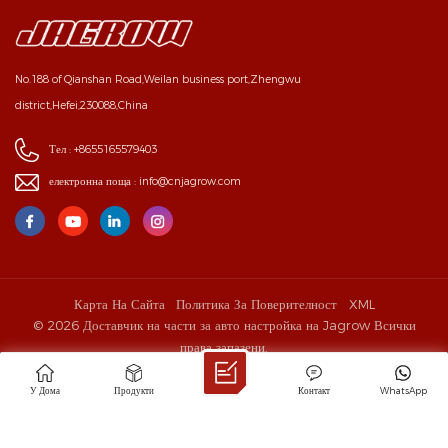
No.188 of Qianshan Road,Weilan business port,Zhengwu
district,Hefei,230088,China
Тел :
+8655165579403
електронна поща :
info@cnjagrow.com
Карта На Сайта
Политика За Поверителност
XML
© 2026 Доставчик на части за авто настройка на Jagrow Всички
права запазени.
IPv6 ПОДДЪРЖА СЕ В МРЕЖАТА
У Дома
Продукти
Контакт
WhatsApp