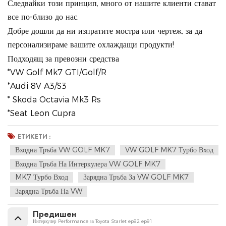
Следвайки този принцип, много от нашите клиенти стават
все по-близо до нас.
Добре дошли да ни изпратите мостра или чертеж, за да
персонализираме вашите охлаждащи продукти!
Подходящ за превозни средства
*VW Golf Mk7 GTI/Golf/R
*Audi 8V A3/S3
* Skoda Octavia Mk3 Rs
*Seat Leon Cupra
ЕТИКЕТИ :
Входна Тръба VW GOLF MK7
VW GOLF MK7 Турбо Вход
Входна Тръба На Интеркулера VW GOLF MK7
MK7 Турбо Вход
Зарядна Тръба За VW GOLF MK7
Зарядна Тръба На VW
Предишен
Интеркулер Performance за Toyota Starlet ep82 ep91