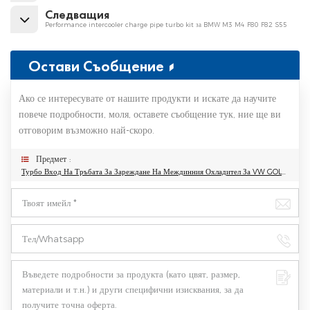
Следващия
Performance intercooler charge pipe turbo kit за BMW M3 M4 F80 F82 S55
Остави Съобщение
Ако се интересувате от нашите продукти и искате да научите
повече подробности, моля, оставете съобщение тук, ние ще ви
отговорим възможно най-скоро.
Предмет :
Турбо Вход На Тръбата За Зареждане На Междинния Охладител За VW GOLF MK7