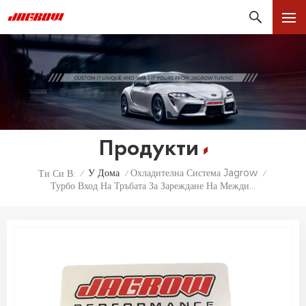
Продукти
У Дома
Охладителна Система Jagrow
Ти Си В:
/
/
/
Турбо Вход На Тръбата За Зареждане На Междинния Охладител За VW GOLF MK7