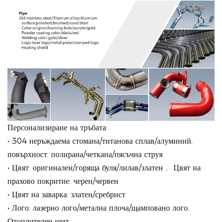
Персонализиране на тръбата:
• 304 неръждаема стомана/титанова сплав/алуминий.
повърхност: полирана/четкана/пясъчна струя
• Цвят: оригинален/горяща буля/лилав/златен﹒ Цвят на
прахово покритие: черен/червен
• Цвят на заварка: златен/сребрист
• Лого: лазерно лого/метална плоча/щамповано лого.
Отоплителен щит