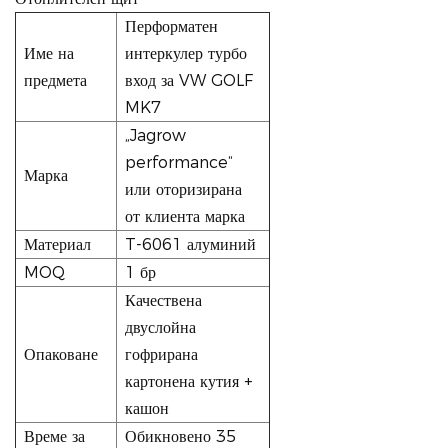
Перформатен
Име на
интеркулер турбо
предмета
вход за VW GOLF
MK7
„Jagrow
performance“
Марка
или оторизирана
от клиента марка
Материал
T-6061 алуминий
MOQ
1 бр
Качествена
двуслойна
Опаковане
гофрирана
картонена кутия +
кашон
Време за
Обикновено 35