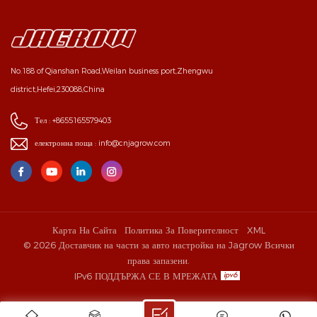
No.188 of Qianshan Road,Weilan business port,Zhengwu
district,Hefei,230088,China
Тел :
+8655165579403
електронна поща :
info@cnjagrow.com
Карта На Сайта
Политика За Поверителност
XML
© 2026 Доставчик на части за авто настройка на Jagrow Всички
права запазени.
IPv6 ПОДДЪРЖА СЕ В МРЕЖАТА