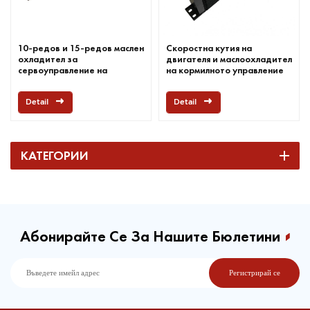
10-редов и 15-редов маслен
Скоростна кутия на
охладител за
двигателя и маслоохладител
сервоуправление на
на кормилното управление
авточасти
Detail
Detail
КАТЕГОРИИ
Абонирайте Се За Нашите Бюлетини