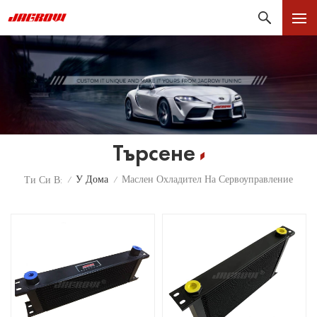
Търсене
У Дома
Маслен Охладител На Сервоуправление
Ти Си В:
/
/