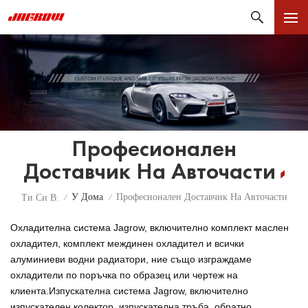
Професионален
Доставчик На Авточасти
У Дома
Професионален Доставчик На Авточасти
Ти Си В:
/
/
Охладителна система Jagrow, включително комплект маслен
охладител, комплект междинен охладител и всички
алуминиеви водни радиатори, ние също изграждаме
охладители по поръчка по образец или чертеж на
клиента.
Изпускателна система Jagrow, включително
изпускателен колектор, изпускателна тръба, обратно