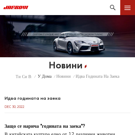
Новини
У Дома
Новини
Идва Годината На Заека
Ти Си В:
/
/
/
Идва годината на заека
DEC 30, 2022
Защо се нарича "годината на заека"?
В китайската култура едно от 12 различни животни