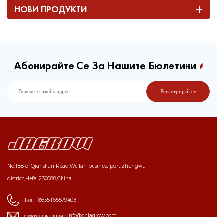
НОВИ ПРОДУКТИ
Абонирайте Се За Нашите Бюлетини
No.188 of Qianshan Road,Weilan business port,Zhengwu
district,Hefei,230088,China
Тел :
+8655165579403
електронна поща :
info@cnjagrow.com