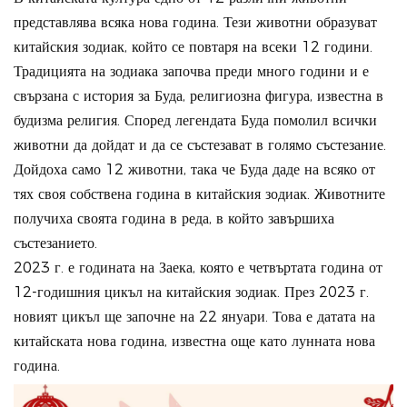
представлява всяка нова година. Тези животни образуват
китайския зодиак, който се повтаря на всеки 12 години.
Традицията на зодиака започва преди много години и е
свързана с история за Буда, религиозна фигура, известна в
будизма религия. Според легендата Буда помолил всички
животни да дойдат и да се състезават в голямо състезание.
Дойдоха само 12 животни, така че Буда даде на всяко от
тях своя собствена година в китайския зодиак. Животните
получиха своята година в реда, в който завършиха
състезанието.
2023 г. е годината на Заека, която е четвъртата година от
12-годишния цикъл на китайския зодиак. През 2023 г.
новият цикъл ще започне на 22 януари. Това е датата на
китайската нова година, известна още като лунната нова
година.