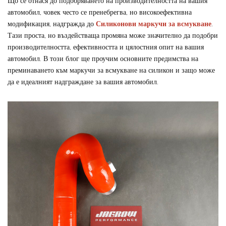
Що се отнася до подобряването на производителността на вашия
автомобил, човек често се пренебрегва, но високоефективна
модификация, надгражда до
Силиконови маркучи за всмукване
.
Тази проста, но въздействаща промяна може значително да подобри
производителността, ефективността и цялостния опит на вашия
автомобил. В този блог ще проучим основните предимства на
преминаването към маркучи за всмукване на силикон и защо може
да е идеалният надграждане за вашия автомобил.