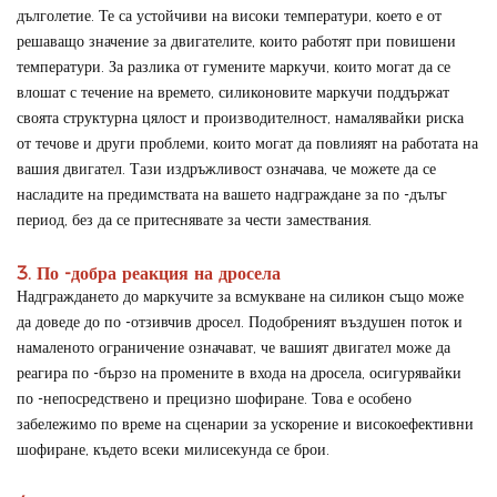
дълголетие. Те са устойчиви на високи температури, което е от
решаващо значение за двигателите, които работят при повишени
температури. За разлика от гумените маркучи, които могат да се
влошат с течение на времето, силиконовите маркучи поддържат
своята структурна цялост и производителност, намалявайки риска
от течове и други проблеми, които могат да повлияят на работата на
вашия двигател. Тази издръжливост означава, че можете да се
насладите на предимствата на вашето надграждане за по -дълъг
период, без да се притеснявате за чести замествания.
3. По -добра реакция на дросела
Надграждането до маркучите за всмукване на силикон също може
да доведе до по -отзивчив дросел. Подобреният въздушен поток и
намаленото ограничение означават, че вашият двигател може да
реагира по -бързо на промените в входа на дросела, осигурявайки
по -непосредствено и прецизно шофиране. Това е особено
забележимо по време на сценарии за ускорение и високоефективни
шофиране, където всеки милисекунда се брои.