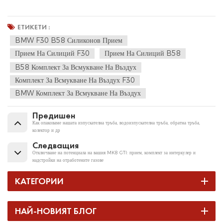
ЕТИКЕТИ :
BMW F30 B58 Силиконов Прием
Прием На Силиций F30
Прием На Силиций B58
B58 Комплект За Всмукване На Въздух
Комплект За Всмукване На Въздух F30
BMW Комплект За Всмукване На Въздух
Предишен
Как опаковаме нашата изпускателна тръба, водоизпускателна тръба, обратна тръба,
колектор и др
Следващия
Отключване на потенциала на вашия MK8 GTI: прием, комплект за интеркулер и
надстройки на отработените газове
КАТЕГОРИИ
НАЙ-НОВИЯТ БЛОГ