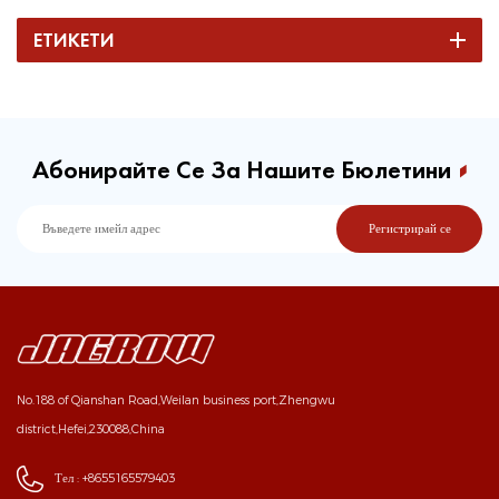
ЕТИКЕТИ
Абонирайте Се За Нашите Бюлетини
No.188 of Qianshan Road,Weilan business port,Zhengwu
district,Hefei,230088,China
Тел :
+8655165579403