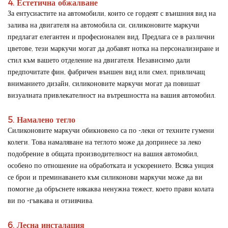
4. Естетична обжалване
За ентусиастите на автомобили, които се гордеят с външния вид на
залива на двигателя на автомобила си, силиконовите маркучи
предлагат елегантен и професионален вид. Предлага се в различни
цветове, тези маркучи могат да добавят нотка на персонализиране и
стил към вашето отделение на двигателя. Независимо дали
предпочитате фин, фабричен външен вид или смел, привличащ
вниманието дизайн, силиконовите маркучи могат да повишат
визуалната привлекателност на вътрешността на вашия автомобил.
5. Намалено тегло
Силиконовите маркучи обикновено са по -леки от техните гумени
колеги. Това намаляване на теглото може да допринесе за леко
подобрение в общата производителност на вашия автомобил,
особено по отношение на обработката и ускорението. Всяка унция
се брои и преминаването към силиконови маркучи може да ви
помогне да обръснете някаква ненужна тежест, което прави колата
ви по -гъвкава и отзивчива.
6. Лесна инсталация