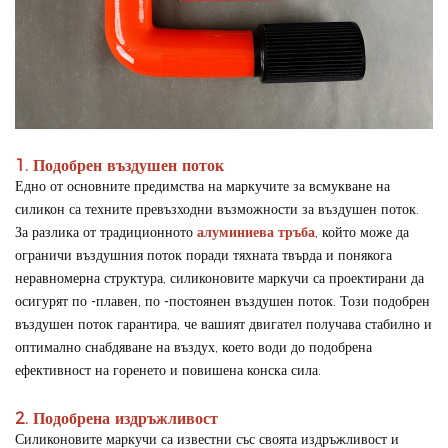
1. Подобрен въздушен поток
Едно от основните предимства на маркучите за всмукване на
силикон са техните превъзходни възможности за въздушен поток.
За разлика от традиционното
алуминиева тръба
, който може да
ограничи въздушния поток поради тяхната твърда и понякога
неравномерна структура, силиконовите маркучи са проектирани да
осигурят по -плавен, по -постоянен въздушен поток. Този подобрен
въздушен поток гарантира, че вашият двигател получава стабилно и
оптимално снабдяване на въздух, което води до подобрена
ефективност на горенето и повишена конска сила.
2. Подобрена издръжливост
Силиконовите маркучи са известни със своята издръжливост и