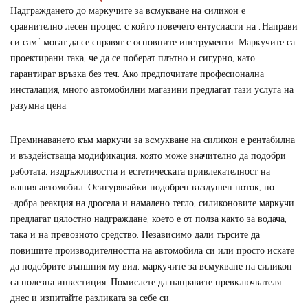
Надграждането до маркучите за всмукване на силикон е
сравнително лесен процес, с който повечето ентусиасти на „Направи
си сам“ могат да се справят с основните инструменти. Маркучите са
проектирани така, че да се поберат плътно и сигурно, като
гарантират връзка без теч. Ако предпочитате професионална
инсталация, много автомобилни магазини предлагат тази услуга на
разумна цена.
Преминаването към маркучи за всмукване на силикон е рентабилна
и въздействаща модификация, която може значително да подобри
работата, издръжливостта и естетическата привлекателност на
вашия автомобил. Осигурявайки подобрен въздушен поток, по
-добра реакция на дросела и намалено тегло, силиконовите маркучи
предлагат цялостно надграждане, което е от полза както за водача,
така и на превозното средство. Независимо дали търсите да
повишите производителността на автомобила си или просто искате
да подобрите външния му вид, маркучите за всмукване на силикон
са полезна инвестиция. Помислете да направите превключвателя
днес и изпитайте разликата за себе си.