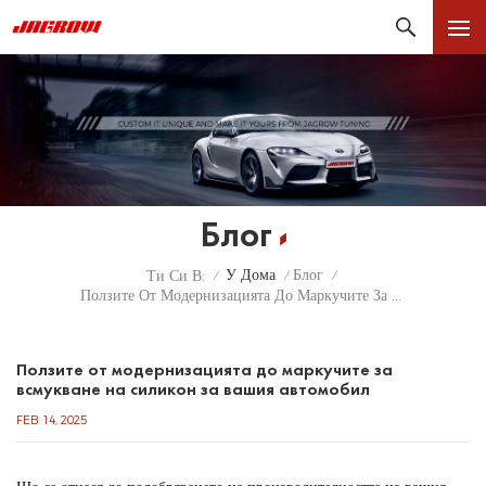
Блог
У Дома
Блог
Ти Си В:
/
/
/
Ползите От Модернизацията До Маркучите За Всмукване На Силикон За Вашия Автомобил
Ползите от модернизацията до маркучите за
всмукване на силикон за вашия автомобил
FEB 14, 2025