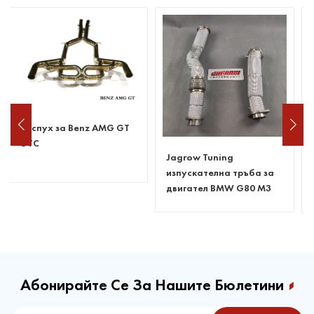
Jagrow Tuning
Jagrow Tuning ауспух
изпускателна тръба за
catback за BMW M850i
двигател BMW G80 M3
G15
M4 S58
Абонирайте Се За Нашите Бюлетини