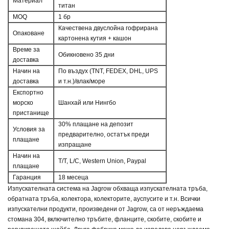
Материал
титан
MOQ
1 бр
Качествена двуслойна гофрирана
Опаковане
картонена кутия + кашон
Време за
Обикновено 35 дни
доставка
Начин на
По въздух (TNT, FEDEX, DHL, UPS
доставка
и т.н.)/влак/море
Експортно
морско
Шанхай или Нингбо
пристанище
30% плащане на депозит
Условия за
предварително, остатък преди
плащане
изпращане
Начин на
T/T, L/C, Western Union, Paypal
плащане
Гаранция
18 месеца
Изпускателната система на Jagrow обхваща изпускателната тръба,
обратната тръба, колектора, колекторите, ауспусите и т.н. Всички
изпускателни продукти, произведени от Jagrow, са от неръждаема
стомана 304, включително тръбите, фланците, скобите, скобите и