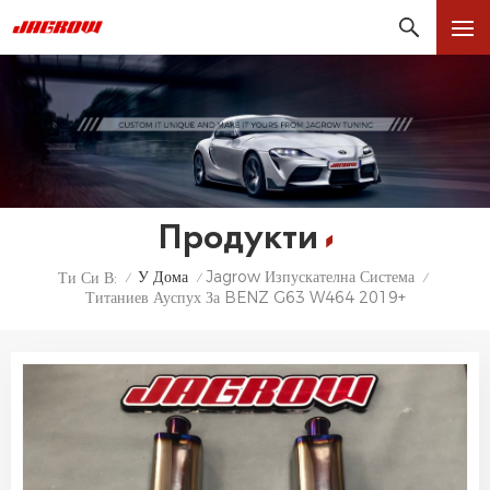
Продукти
У Дома
Jagrow Изпускателна Система
Ти Си В:
/
/
/
Титаниев Ауспух За BENZ G63 W464 2019+