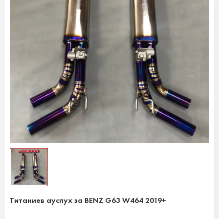
Титаниев ауспух за BENZ G63 W464 2019+