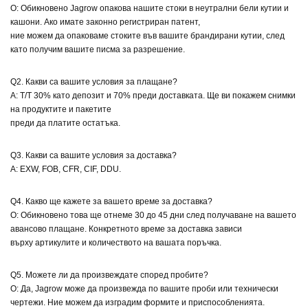
О: Обикновено Jagrow опакова нашите стоки в неутрални бели кутии и
кашони. Ако имате законно регистриран патент,
ние можем да опаковаме стоките във вашите брандирани кутии, след
като получим вашите писма за разрешение.
Q2. Какви са вашите условия за плащане?
A: T/T 30% като депозит и 70% преди доставката. Ще ви покажем снимки
на продуктите и пакетите
преди да платите остатъка.
Q3. Какви са вашите условия за доставка?
A: EXW, FOB, CFR, CIF, DDU.
Q4. Какво ще кажете за вашето време за доставка?
О: Обикновено това ще отнеме 30 до 45 дни след получаване на вашето
авансово плащане. Конкретното време за доставка зависи
върху артикулите и количеството на вашата поръчка.
Q5. Можете ли да произвеждате според пробите?
О: Да, Jagrow може да произвежда по вашите проби или технически
чертежи. Ние можем да изградим формите и приспособленията.