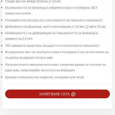
Гладка връзка между фланец и тръби
Вътрешността на фланеца е заварена в кръг и полирана, БЕЗ
заваръчна шлака.
Позицията на сензора не е изпъкнала от вътрешната повърхност
Дебелината на фланеца, която използвахме, е 10 мм, 12 мм и 15 мм
Коефициентът на деформация на повърхността на фланеца в
рамките на 0,5 mm
TIG заварката гарантира твърдостта и позлатената повърхност
Вътрешната част на тръбната глава е полирана 5 см, за постигане на
по-добър въздушен поток и звук
Изпускателните маншони използват напречна мрежа за плетене на
една кука, намалявайки честотата на вибрация
Красиво повърхностно покритие, полиране или четка
ЗАПИТВАНЕ СЕГА