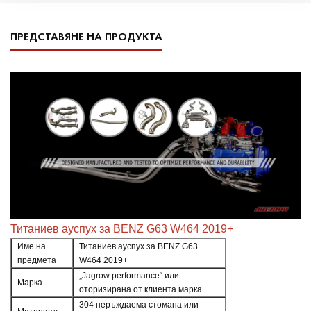
ПРЕДСТАВЯНЕ НА ПРОДУКТА
Титаниев ауспух за BENZ G63 W464 2019+
Име на
Титаниев ауспух за BENZ G63
предмета
W464 2019+
„Jagrow performance“ или
Марка
оторизирана от клиента марка
304 неръждаема стомана или