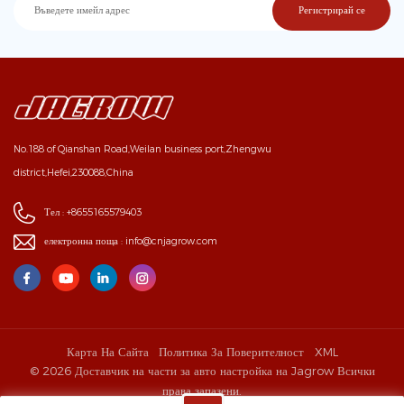
No.188 of Qianshan Road,Weilan business port,Zhengwu
district,Hefei,230088,China
Тел :
+8655165579403
електронна поща :
info@cnjagrow.com
Карта На Сайта
Политика За Поверителност
XML
© 2026 Доставчик на части за авто настройка на Jagrow Всички
права запазени.