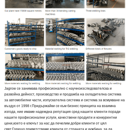
Jagrow се занимава професионално с научноизследователска и
развойна дейност, производство и продажба на охладителна система
за автомобилни части, изпускателна система и система за всмукване на
въздух от 1998 г.
Придържайки се към бизнес принципа на взаимна
изгода, ние имаме надеждна репутация сред нашите клиенти поради
нашите професионални услуги, качествени продукти и конкурентни
цени,
което е ключът за нас да печелим добри клиенти от цял
свят.
Горещо приветстваме клиенти от страната и чужбина, за да