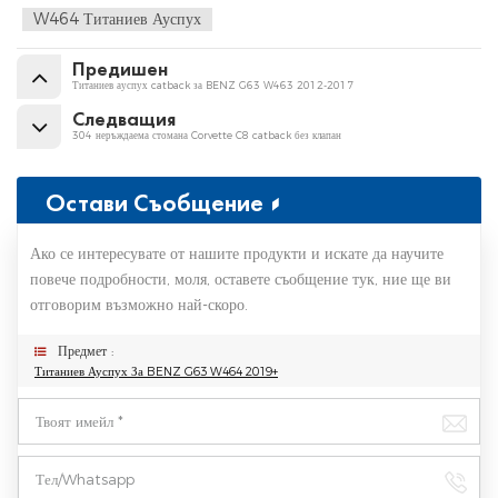
W464 Титаниев Ауспух
Предишен
Титаниев ауспух catback за BENZ G63 W463 2012-2017
Следващия
304 неръждаема стомана Corvette C8 catback без клапан
Остави Съобщение
Ако се интересувате от нашите продукти и искате да научите
повече подробности, моля, оставете съобщение тук, ние ще ви
отговорим възможно най-скоро.
Предмет :
Титаниев Ауспух За BENZ G63 W464 2019+