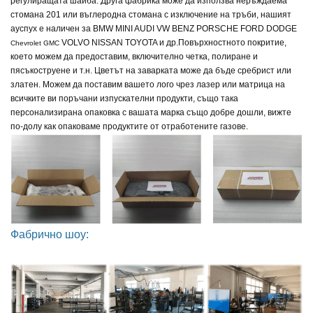
регулиращата шайба. Друга фабрика може да използва неръждаема
стомана 201 или въглеродна стомана с изключение на тръби, нашият
ауспух е наличен за
BMW MINI AUDI VW BENZ PORSCHE FORD DODGE
VOLVO NISSAN TOYOTA и др.
Повърхностното покритие,
Chevrolet GMC
което можем да предоставим, включително четка, полиране и
пясъкоструене и т.н. Цветът на заварката може да бъде сребрист или
златен. Можем да поставим вашето лого чрез лазер или матрица на
всичките ви поръчани изпускателни продукти, също така
персонализирана опаковка с вашата марка също добре дошли, вижте
по-долу как опаковаме продуктите от отработените газове.
Фабрично шоу: