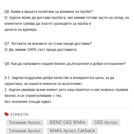
Q6. Каква е вашата политика за вземане на проби?
О: Jagrow може да достави пробата, ако имаме готови части на склад, но
клиентите трябва да платят разходите за проба и
цената на куриера.
Q7. Тествате ли всичките си стоки преди доставка?
О: Да, имаме 100% тест преди доставката
Q8: Как да направите нашия бизнес дългосрочни и добри отношения?
A:1. Jagrow поддържа добро качество и конкурентна цена, за да
гарантира, че нашите клиенти се възползват;
2. Jagrow уважава всеки клиент като наш приятел и ние искрено правим
бизнес и се сприятеляваме с тях,
без значение откъде идват.
ЕТИКЕТИ :
Титаниев Ауспух
BENZ G63 W464
G63 Ауспух
Титаниев Ауспух
W464 Ауспух Catback