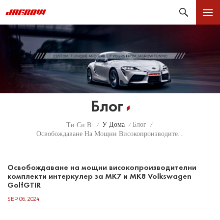
Блог
У Дома
Блог
Ти Си В:
/
/
/
Освобождаване На Мощни Високопроизводителни Комплекти Интеркулер За MK7 И MK8 Volkswagen GolfGTIR
Освобождаване на мощни високопроизводителни
комплекти интеркулер за MK7 и MK8 Volkswagen
GolfGTIR
SEP 06, 2024