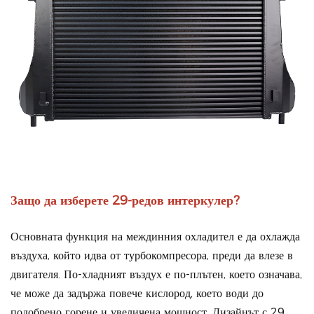
Защо да изберете 29-редов интеркулер?
Основната функция на междинния охладител е да охлажда
въздуха, който идва от турбокомпресора, преди да влезе в
двигателя. По-хладният въздух е по-плътен, което означава,
че може да задържа повече кислород, което води до
подобрено горене и увеличена мощност. Дизайнът с 29