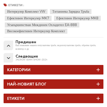
ЕТИКЕТИ :
Интеркулер Комплект VW
Титаниева Зарядна Тръба
Ефективен Интеркулер MK7
Ефективен Интеркулер MK8
Усъвършенстван Междинен Охладител EA-888
Високоефективен Интеркулер Комплект
Предишен
Как опаковаме нашата изпускателна тръба, водоизпускателна тръба, обратна тръба,
колектор и др
Следващия
JAGROW SEMA SHOW--2024
КАТЕГОРИИ
НАЙ-НОВИЯТ БЛОГ
ЕТИКЕТИ