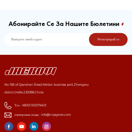
Абонирайте Се За Нашите Бюлетини
No.188 of Qianshan Road,Weilan business port,Zhengwu
district,Hefei,230088,China
Тел :
+8655165579403
електронна поща :
info@cnjagrow.com