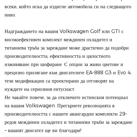
всеки, който иска да издигне автомобила си на следващото
ниво.
Надграждането на вашия Volkswagen Golf или GTI с
високоефективен комплект междинен охладител и
титаниева тръба за зареждане може драстично да подобри
производителността, ефективността и цялостното
изживяване при шофиране. С опции за живи цветове и
прецизно прилягане към двигателите EA-888 G3 и Evo 4,
тези модификации са проектирани да отговорят на
нуждите на сериозния ентусиаст.
Не чакайте повече, за да отключите истинския потенциал
на вашия Volkswagen. Прегърнете революцията в
производителността с нашите авангардни комплекти 29-
редов междинен охладител и титаниеви тръби за зареждане
– вашият двигател ще ви благодари!