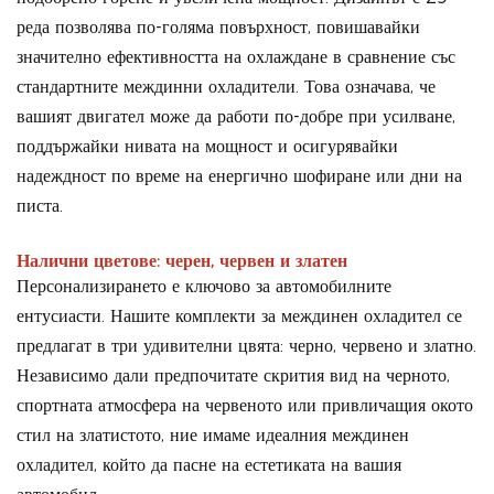
реда позволява по-голяма повърхност, повишавайки
значително ефективността на охлаждане в сравнение със
стандартните междинни охладители. Това означава, че
вашият двигател може да работи по-добре при усилване,
поддържайки нивата на мощност и осигурявайки
надеждност по време на енергично шофиране или дни на
писта.
Налични цветове: черен, червен и златен
Персонализирането е ключово за автомобилните
ентусиасти. Нашите комплекти за междинен охладител се
предлагат в три удивителни цвята: черно, червено и златно.
Независимо дали предпочитате скрития вид на черното,
спортната атмосфера на червеното или привличащия окото
стил на златистото, ние имаме идеалния междинен
охладител, който да пасне на естетиката на вашия