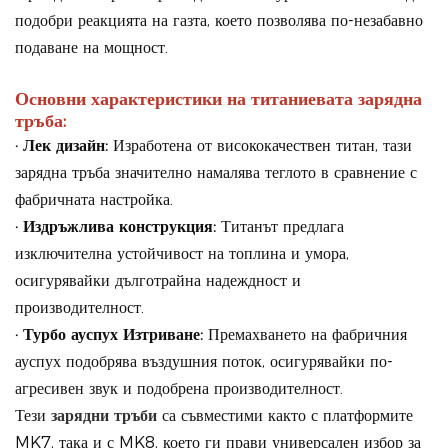
подобри реакцията на газта, което позволява по-незабавно
подаване на мощност.
Основни характеристики на титаниевата зарядна
тръба:
· Лек дизайн:
Изработена от висококачествен титан, тази
зарядна тръба значително намалява теглото в сравнение с
фабричната настройка.
· Издръжлива конструкция:
Титанът предлага
изключителна устойчивост на топлина и умора,
осигурявайки дълготрайна надеждност и
производителност.
· Турбо ауспух Изтриване:
Премахването на фабричния
ауспух подобрява въздушния поток, осигурявайки по-
агресивен звук и подобрена производителност.
Тези
зарядни тръби
са съвместими както с платформите
MK7, така и с MK8, което ги прави универсален избор за