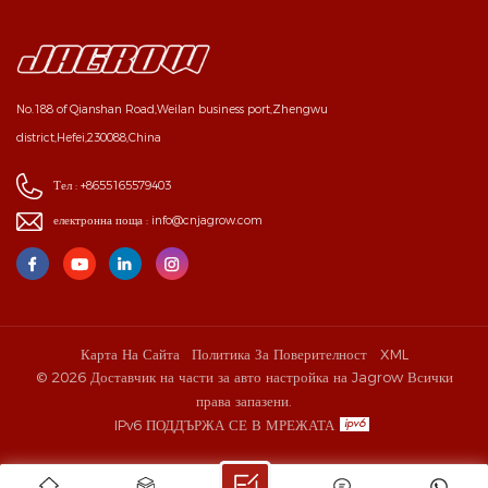
No.188 of Qianshan Road,Weilan business port,Zhengwu
district,Hefei,230088,China
Тел :
+8655165579403
електронна поща :
info@cnjagrow.com
Карта На Сайта
Политика За Поверителност
XML
© 2026 Доставчик на части за авто настройка на Jagrow Всички
права запазени.
IPv6 ПОДДЪРЖА СЕ В МРЕЖАТА