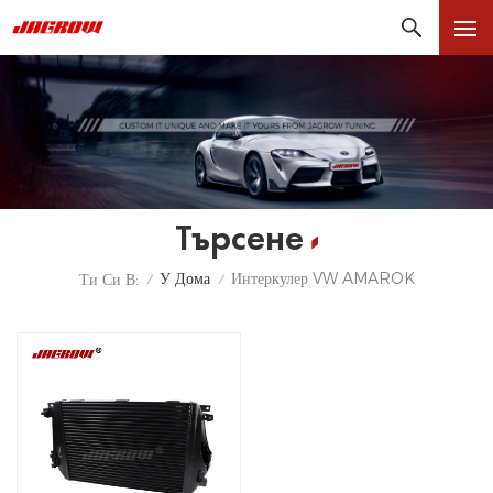
Търсене
У Дома
Интеркулер VW AMAROK
Ти Си В:
/
/