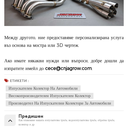
Между другото, ние предоставяме персонализирана услуга
въз основа на мостра или 3D чертеж.
Ако имате някакви нужди или въпроси, добре дошли да
изпратите имейл до
cece@cnjagrow.com
.
ЕТИКЕТИ :
Изпускателен Колектор На Автомобили
Високопроизводителен Изпускателен Колектор
Производител На Изпускателни Колектори За Автомобили
Предишен
Как опаковаме нашата изпускателна тръба, водоизпускателна тръба, обратна тръба,
колектор и др