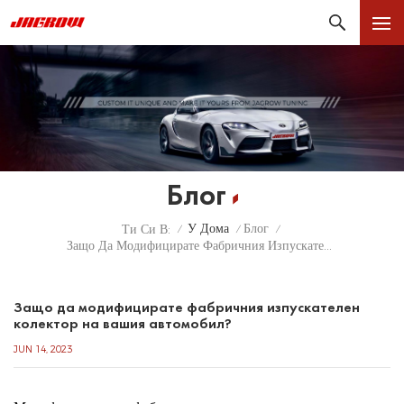
Блог
У Дома
Блог
Ти Си В:
/
/
/
Защо Да Модифицирате Фабричния Изпускателен Колектор На Вашия Автомобил?
Защо да модифицирате фабричния изпускателен
колектор на вашия автомобил?
JUN 14, 2023