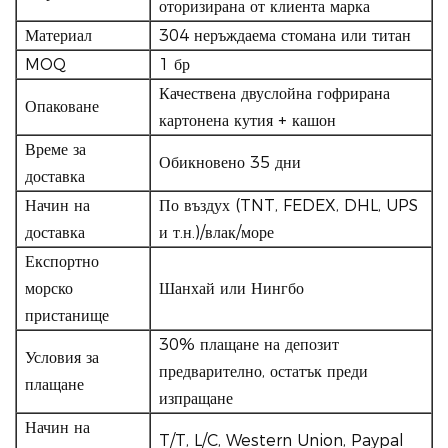
оторизирана от клиента марка
Материал
304 неръждаема стомана или титан
MOQ
1 бр
Качествена двуслойна гофрирана
Опаковане
картонена кутия + кашон
Време за
Обикновено 35 дни
доставка
Начин на
По въздух (TNT, FEDEX, DHL, UPS
доставка
и т.н.)/влак/море
Експортно
морско
Шанхай или Нингбо
пристанище
30% плащане на депозит
Условия за
предварително, остатък преди
плащане
изпращане
Начин на
T/T, L/C, Western Union, Paypal