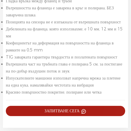
Гладка връзка между фланец и тръби
Вътрешността на фланеца е заварена в кръг и полирана, БЕЗ
заваръчна шлака.
Позицията на сензора не е изпъкнала от вътрешната повърхност
Дебелината на фланеца, която използвахме, е 10 мм, 12 мм и 15
мм
Коефициентът на деформация на повърхността на фланеца в
рамките на 0,5 mm
TIG заварката гарантира твърдостта и позлатената повърхност
Вътрешната част на тръбната глава е полирана 5 см, за постигане
на по-добър въздушен поток и звук
Изпускателните маншони използват напречна мрежа за плетене
на една кука, намалявайки честотата на вибрация
Красиво повърхностно покритие, полиране или четка
ЗАПИТВАНЕ СЕГА