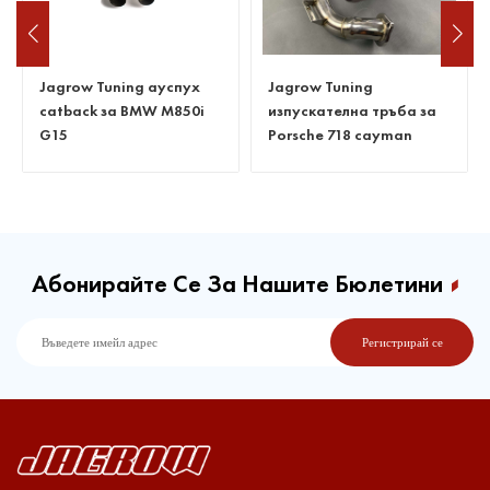
Jagrow Tuning
Изпускателна тръба без
изпускателна тръба за
котка за Benz C63 W205
Porsche 718 cayman
Абонирайте Се За Нашите Бюлетини