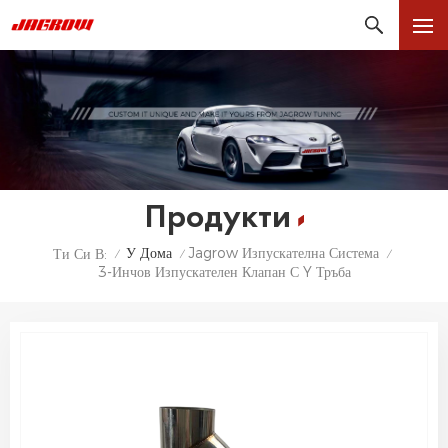
Продукти
У Дома
Jagrow Изпускателна Система
Ти Си В:
/
/
/
3-Инчов Изпускателен Клапан С Y Тръба