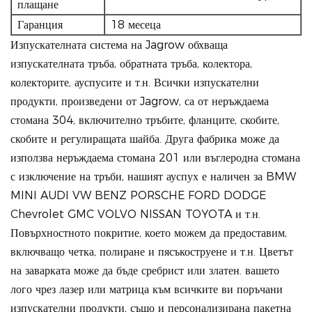
плащане
Гаранция
18 месеца
Изпускателната система на Jagrow обхваща
изпускателната тръба, обратната тръба, колектора,
колекторите, ауспусите и т.н. Всички изпускателни
продукти, произведени от Jagrow, са от неръждаема
стомана 304, включително тръбите, фланците, скобите,
скобите и регулиращата шайба. Друга фабрика може да
използва неръждаема стомана 201 или въглеродна стомана
с изключение на тръби, нашият ауспух е наличен за BMW
MINI AUDI VW BENZ PORSCHE FORD DODGE
Chevrolet GMC VOLVO NISSAN TOYOTA и т.н.
Повърхностното покритие, което можем да предоставим,
включващо четка, полиране и пясъкоструене и т.н. Цветът
на заварката може да бъде сребрист или златен. вашето
лого чрез лазер или матрица към всичките ви поръчани
изпускателни продукти, също и персонализирана пакетна