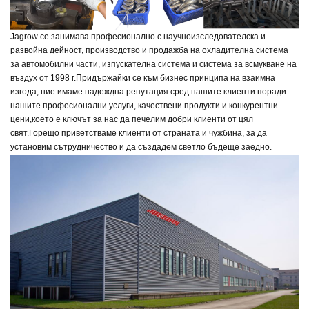
Jagrow се занимава професионално с научноизследователска и
развойна дейност, производство и продажба на охладителна система
за автомобилни части, изпускателна система и система за всмукване на
въздух от 1998 г.
Придържайки се към бизнес принципа на взаимна
изгода, ние имаме надеждна репутация сред нашите клиенти поради
нашите професионални услуги, качествени продукти и конкурентни
цени,
което е ключът за нас да печелим добри клиенти от цял
свят.
Горещо приветстваме клиенти от страната и чужбина, за да
установим сътрудничество и да създадем светло бъдеще заедно.