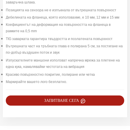
заваръчна шлака.
Позицията на сензора не е изпъкнала от вътрешната повърхност
Дебелината на фланеца, която използвахме, е 10 мм, 12 мм и 15 мм
Коефициентът на деформация на повърхността на фланеца в
рамките на 0,5 mm
TIG заварката гарантира твърдостта и позлатената повърхност
Вътрешната част на тръбната глава е полирана 5 см, за постигане на
по-добър въздушен поток и звук
Изпускателните маншони използват напречна мрежа за плетене на
една кука, намалявайки честотата на вибрация
Красиво повърхностно покритие, полиране или четка
Маркирайте вашето лого безплатно.
ЗАПИТВАНЕ СЕГА