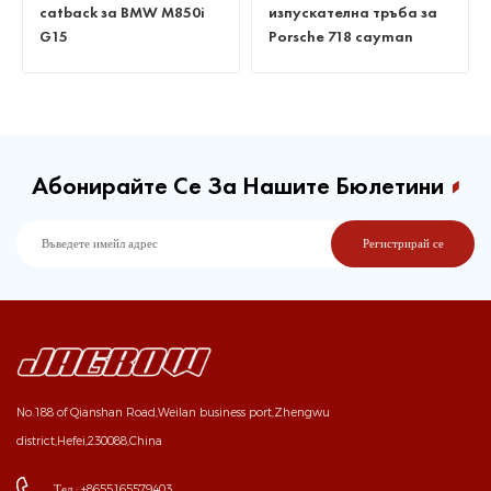
изпускателна тръба за
котка за Benz C63 W205
Porsche 718 cayman
Абонирайте Се За Нашите Бюлетини
No.188 of Qianshan Road,Weilan business port,Zhengwu
district,Hefei,230088,China
Тел :
+8655165579403