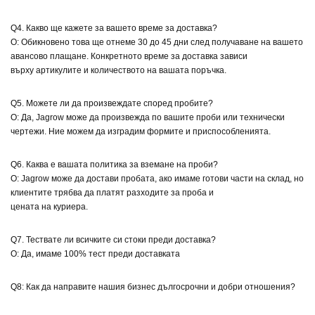
Q4. Какво ще кажете за вашето време за доставка?
О: Обикновено това ще отнеме 30 до 45 дни след получаване на вашето
авансово плащане. Конкретното време за доставка зависи
върху артикулите и количеството на вашата поръчка.
Q5. Можете ли да произвеждате според пробите?
О: Да, Jagrow може да произвежда по вашите проби или технически
чертежи. Ние можем да изградим формите и приспособленията.
Q6. Каква е вашата политика за вземане на проби?
О: Jagrow може да достави пробата, ако имаме готови части на склад, но
клиентите трябва да платят разходите за проба и
цената на куриера.
Q7. Тествате ли всичките си стоки преди доставка?
О: Да, имаме 100% тест преди доставката
Q8: Как да направите нашия бизнес дългосрочни и добри отношения?