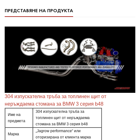
ПРЕДСТАВЯНЕ НА ПРОДУКТА
304 изпускателна тръба за топлинен щит от
неръждаема стомана за BMW 3 серия b48
304 изпускателна тръба за
Име на
топлинен щит от неръждаема
предмета
стомана за BMW 3 серия b48
„Jagrow performance“ или
Марка
оторизирана от клиента марка