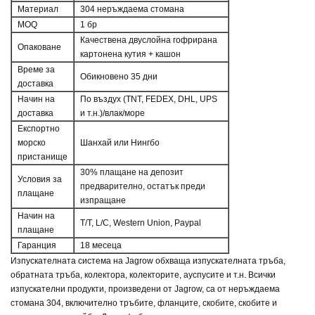
Материал
304 неръждаема стомана
MOQ
1 бр
Качествена двуслойна гофрирана
Опаковане
картонена кутия + кашон
Време за
Обикновено 35 дни
доставка
Начин на
По въздух (TNT, FEDEX, DHL, UPS
доставка
и т.н.)/влак/море
Експортно
морско
Шанхай или Нингбо
пристанище
30% плащане на депозит
Условия за
предварително, остатък преди
плащане
изпращане
Начин на
T/T, L/C, Western Union, Paypal
плащане
Гаранция
18 месеца
Изпускателната система на Jagrow обхваща изпускателната тръба,
обратната тръба, колектора, колекторите, ауспусите и т.н. Всички
изпускателни продукти, произведени от Jagrow, са от неръждаема
стомана 304, включително тръбите, фланците, скобите, скобите и