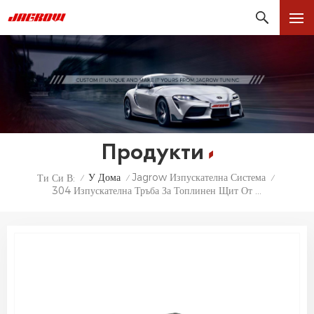
Продукти
У Дома
Jagrow Изпускателна Система
Ти Си В:
/
/
/
304 Изпускателна Тръба За Топлинен Щит От Неръждаема Стомана За BMW 3 Серия B48