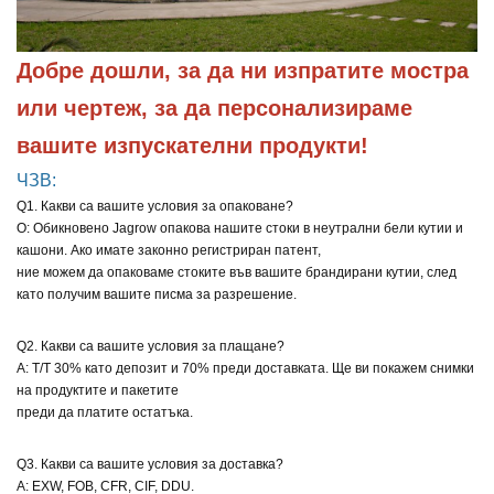
Добре дошли, за да ни изпратите мостра 
или чертеж, за да персонализираме 
вашите изпускателни продукти!
ЧЗВ:
Q1. Какви са вашите условия за опаковане?
О: Обикновено Jagrow опакова нашите стоки в неутрални бели кутии и
кашони. Ако имате законно регистриран патент,
ние можем да опаковаме стоките във вашите брандирани кутии, след
като получим вашите писма за разрешение.
Q2. Какви са вашите условия за плащане?
A: T/T 30% като депозит и 70% преди доставката. Ще ви покажем снимки
на продуктите и пакетите
преди да платите остатъка.
Q3. Какви са вашите условия за доставка?
A: EXW, FOB, CFR, CIF, DDU.