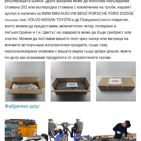
регулиращата шайба. Друга фабрика може да използва неръждаема
стомана 201 или въглеродна стомана с изключение на тръби, нашият
ауспух е наличен за
BMW MINI AUDI VW BENZ PORSCHE FORD DODGE
VOLVO NISSAN TOYOTA и др.
Повърхностното покритие,
Chevrolet GMC
което можем да предоставим, включително четка, полиране и
пясъкоструене и т.н. Цветът на заварката може да бъде сребрист или
златен. Можем да поставим вашето лого чрез лазер или матрица на
всичките ви поръчани изпускателни продукти, също така
персонализирана опаковка с вашата марка също добре дошли, вижте
по-долу как опаковаме продуктите от отработените газове.
Фабрично шоу: