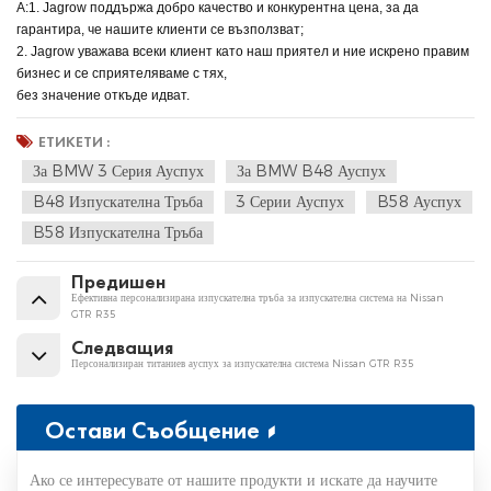
A:1. Jagrow поддържа добро качество и конкурентна цена, за да
гарантира, че нашите клиенти се възползват;
2. Jagrow уважава всеки клиент като наш приятел и ние искрено правим
бизнес и се сприятеляваме с тях,
без значение откъде идват.
ЕТИКЕТИ :
За BMW 3 Серия Ауспух
За BMW B48 Ауспух
B48 Изпускателна Тръба
3 Серии Ауспух
B58 Ауспух
B58 Изпускателна Тръба
Предишен
Ефективна персонализирана изпускателна тръба за изпускателна система на Nissan
GTR R35
Следващия
Персонализиран титаниев ауспух за изпускателна система Nissan GTR R35
Остави Съобщение
Ако се интересувате от нашите продукти и искате да научите