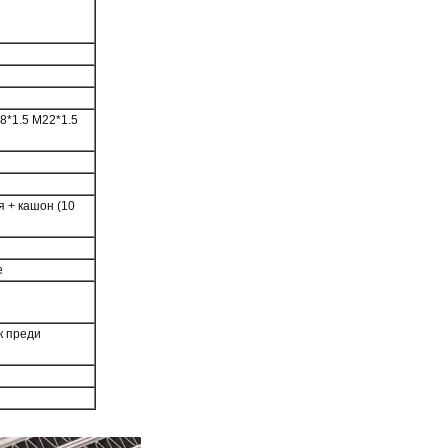
8*1.5 M22*1.5
я + кашон (10
е
к преди