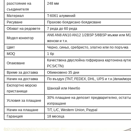
разстояние на
248 мм
съединителя
Материал
T-6061 алуминий
Рисуване
Прахово боядисано боядисване
Обхват на редовете
7 реда до 60 реда
AN6 AN8 AN10 AN12 1/2BSP 5/8BSP мъжки или M1
Модел конектор
женски и т.н.
Цвят
Черно, синьо, сребристо, златно или по поръчка
MOQ
1 бр
Качествена двуслойна гофрирана картонена кути
Опаковане
PCS/CTN)
Време за доставка
Обикновено 35 дни
Начин на доставка
По въздух (TNT, FEDEX, DHL, UPS и т.н.)/влак/мор
Експортно морско
Шанхай или Нингбо
пристанище
30% плащане на депозит предварително, остатъ
Условия за плащане
изпращане
Начин на плащане
T/T, L/C, Western Union, Paypal
Гаранция
18 месеца