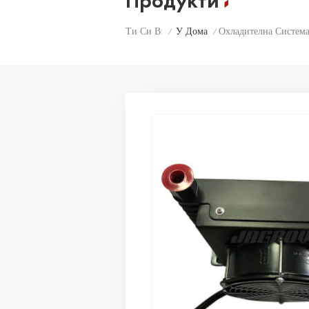
Продукти
У Дома
Охладителна Систем
Ти Си В:
/
/