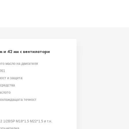
 и 42 мм с вентилатори
то масло на двигателя
061
вост и защита
средства
аслото
 охлаждащата течност
 1/2BSP M18*1.5 M22*1.5 и т.н.
поръчителна