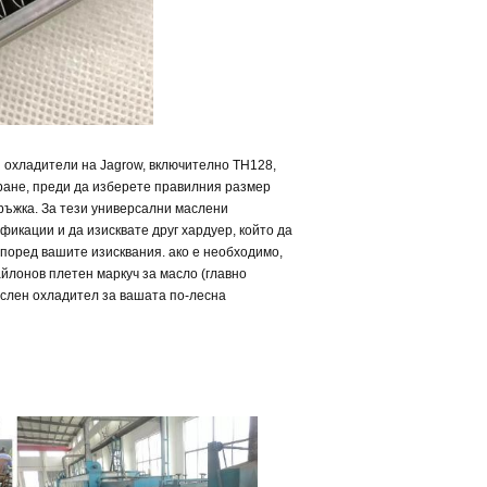
 охладители на Jagrow, включително TH128,
ране, преди да изберете правилния размер
ръжка. За тези универсални маслени
икации и да изисквате друг хардуер, който да
според вашите изисквания. ако е необходимо,
лонов плетен маркуч за масло (главно
аслен охладител
за вашата по-лесна