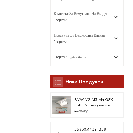
Комплект За Всмукване На Въздух
Jagrow
Продукти От Въглеродни Влакна
Jagrow
Jagrow Турбо Части
Нови Продукти
BMW M2 M3 M4 G8X
S58 CNC всмукателен
колектор
5&#39;&#39; B58