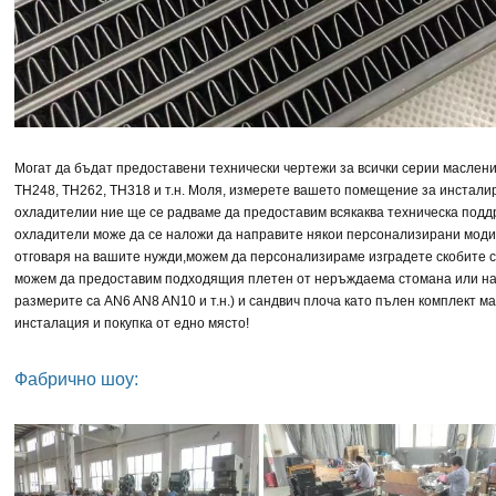
Могат да бъдат предоставени технически чертежи за всички серии маслени
TH248, TH262, TH318 и т.н. Моля, измерете вашето помещение за инстали
охладители
и ние ще се радваме да предоставим всякаква техническа подд
охладители може да се наложи да направите някои персонализирани модиф
отговаря на вашите нужди,
можем да персонализираме
изградете скобите 
можем да предоставим подходящия плетен от неръждаема стомана или най
размерите са AN6 AN8 AN10 и т.н.)
и сандвич плоча като пълен комплект м
инсталация и покупка от едно място!
Фабрично шоу: