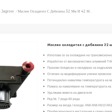
а Jagrow
Маслен Охладител С Дебелина 32 Мм И 42 Мм С Вентилатори
/
Маслен охладител с дебелина 32 мм
Използва се за охлаждане на трансмисионно
Изработен от висококачествен алуминий T-6
Прахово боядисан и оксидиран за издръжли
Отличен за модифицирани улични превозни 
Потенциално намалява температурата на м
Помага за намаляване на температурата на
Удължава живота на двигателя
Ред №: 7 реда-60 реда
Размер на входа / изхода: AN6 AN8 AN10 AN12
Професионалната инсталация е силно пре