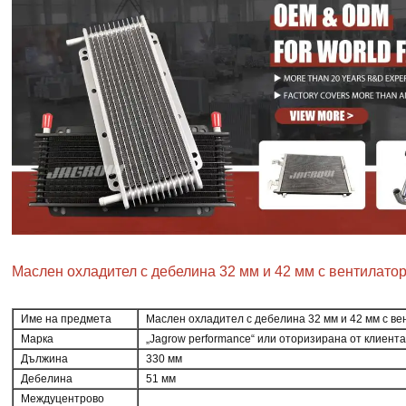
Маслен охладител с дебелина 32 мм и 42 мм с вентилато
Име на предмета
Маслен охладител с дебелина 32 мм и 42 мм с в
Марка
„Jagrow performance“ или оторизирана от клиент
Дължина
330 мм
Дебелина
51 мм
Междуцентрово