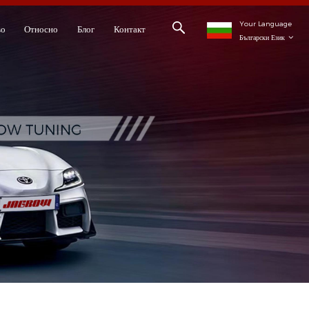
Your Language
во
Относно
Блог
Контакт
Български Език