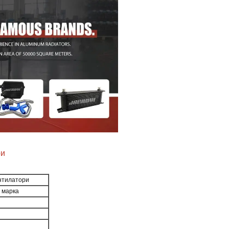
ри
ентилатори
а марка