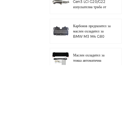
Gen3 LCI G20/G22
изпускателна тръба от
полирана 304
неръждаема стомана
Карбонов предпазител за
маслен охладител за
BMW M3 M4 G80
G82 S58
Маслен охладител за
тежка автоматична
трансмисия с хардуерен
комплект
Цял алуминиев
всмукателен колектор за
BMW M3 E46 S54
за BMW B58 M340I
G20 комплект тръба за
зареждане