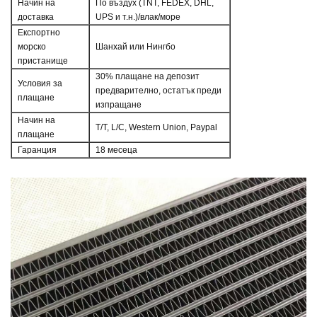
Начин на
По въздух (TNT, FEDEX, DHL,
доставка
UPS и т.н.)/влак/море
Експортно
морско
Шанхай или Нингбо
пристанище
30% плащане на депозит
Условия за
предварително, остатък преди
плащане
изпращане
Начин на
T/T, L/C, Western Union, Paypal
плащане
Гаранция
18 месеца