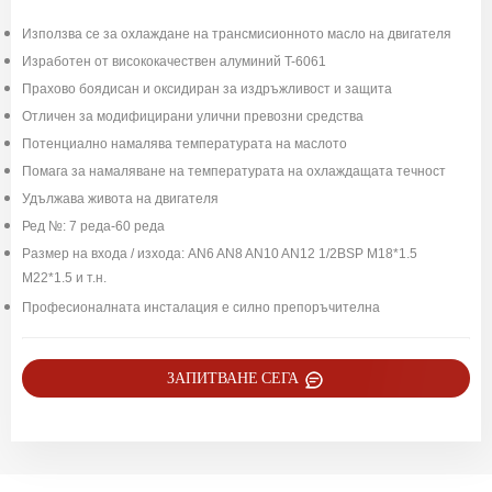
Използва се за охлаждане на трансмисионното масло на двигателя
Изработен от висококачествен алуминий T-6061
Прахово боядисан и оксидиран за издръжливост и защита
Отличен за модифицирани улични превозни средства
Потенциално намалява температурата на маслото
Помага за намаляване на температурата на охлаждащата течност
Удължава живота на двигателя
Ред №: 7 реда-60 реда
Размер на входа / изхода: AN6 AN8 AN10 AN12 1/2BSP M18*1.5
M22*1.5 и т.н.
Професионалната инсталация е силно препоръчителна
ЗАПИТВАНЕ СЕГА