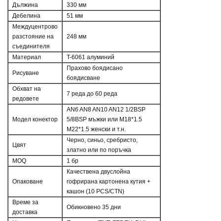
Дължина
330 мм
Дебелина
51 мм
Междуцентрово
разстояние на
248 мм
съединителя
Материал
T-6061 алуминий
Прахово боядисано
Рисуване
боядисване
Обхват на
7 реда до 60 реда
редовете
AN6 AN8 AN10 AN12 1/2BSP
Модел конектор
5/8BSP мъжки или M18*1.5
M22*1.5 женски и т.н.
Черно, синьо, сребристо,
Цвят
златно или по поръчка
MOQ
1 бр
Качествена двуслойна
Опаковане
гофрирана картонена кутия +
кашон (10 PCS/CTN)
Време за
Обикновено 35 дни
доставка