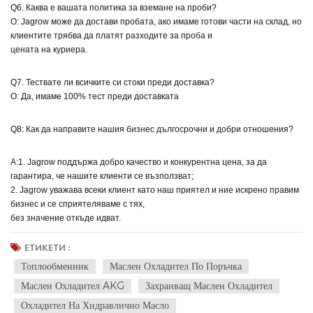
Q6. Каква е вашата политика за вземане на проби?
О: Jagrow може да достави пробата, ако имаме готови части на склад, но
клиентите трябва да платят разходите за проба и
цената на куриера.
Q7. Тествате ли всичките си стоки преди доставка?
О: Да, имаме 100% тест преди доставката
Q8: Как да направите нашия бизнес дългосрочни и добри отношения?
A:1. Jagrow поддържа добро качество и конкурентна цена, за да
гарантира, че нашите клиенти се възползват;
2. Jagrow уважава всеки клиент като наш приятел и ние искрено правим
бизнес и се сприятеляваме с тях,
без значение откъде идват.
ЕТИКЕТИ :
Топлообменник
Маслен Охладител По Поръчка
Маслен Охладител AKG
Захранващ Маслен Охладител
Охладител На Хидравлично Масло