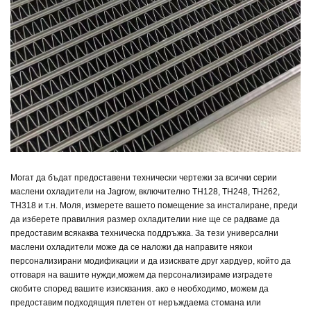
Могат да бъдат предоставени технически чертежи за всички серии
маслени охладители на Jagrow, включително TH128, TH248, TH262,
TH318 и т.н. Моля, измерете вашето помещение за инсталиране, преди
да изберете правилния размер охладители
и ние ще се радваме да
предоставим всякаква техническа поддръжка. За тези универсални
маслени охладители може да се наложи да направите някои
персонализирани модификации и да изисквате друг хардуер, който да
отговаря на вашите нужди,
можем да персонализираме
изградете
скобите според вашите изисквания. ако е необходимо, можем да
предоставим подходящия плетен от неръждаема стомана или