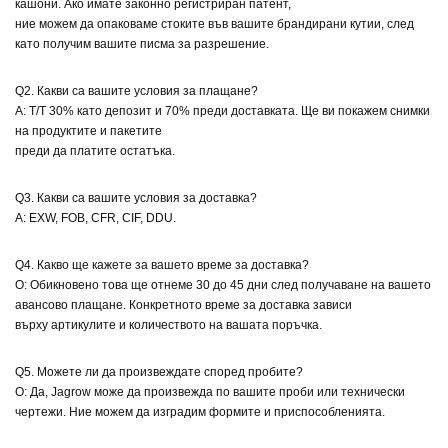
кашони. Ако имате законно регистриран патент,
ние можем да опаковаме стоките във вашите брандирани кутии, след
като получим вашите писма за разрешение.
Q2. Какви са вашите условия за плащане?
A: T/T 30% като депозит и 70% преди доставката. Ще ви покажем снимки
на продуктите и пакетите
преди да платите остатъка.
Q3. Какви са вашите условия за доставка?
A: EXW, FOB, CFR, CIF, DDU.
Q4. Какво ще кажете за вашето време за доставка?
О: Обикновено това ще отнеме 30 до 45 дни след получаване на вашето
авансово плащане. Конкретното време за доставка зависи
върху артикулите и количеството на вашата поръчка.
Q5. Можете ли да произвеждате според пробите?
О: Да, Jagrow може да произвежда по вашите проби или технически
чертежи. Ние можем да изградим формите и приспособленията.