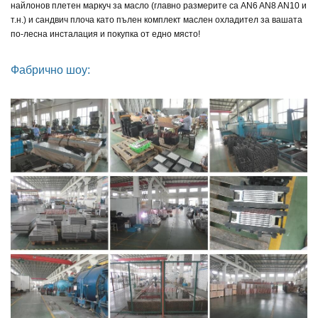
найлонов плетен маркуч за масло (главно размерите са AN6 AN8 AN10 и
т.н.)
и сандвич плоча като пълен комплект маслен охладител
за вашата
по-лесна инсталация и покупка от едно място!
Фабрично шоу: