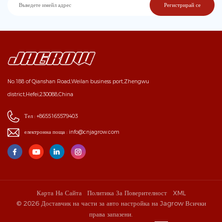
No.188 of Qianshan Road,Weilan business port,Zhengwu
district,Hefei,230088,China
Тел :
+8655165579403
електронна поща :
info@cnjagrow.com
Карта На Сайта
Политика За Поверителност
XML
© 2026 Доставчик на части за авто настройка на Jagrow Всички
права запазени.