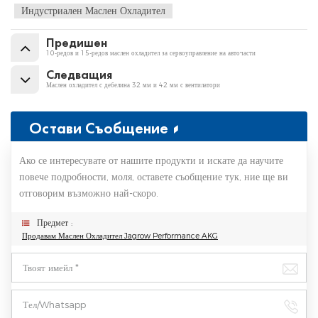
Индустриален Маслен Охладител
Предишен
10-редов и 15-редов маслен охладител за сервоуправление на авточасти
Следващия
Маслен охладител с дебелина 32 мм и 42 мм с вентилатори
Остави Съобщение
Ако се интересувате от нашите продукти и искате да научите
повече подробности, моля, оставете съобщение тук, ние ще ви
отговорим възможно най-скоро.
Предмет :
Продавам Маслен Охладител Jagrow Performance AKG