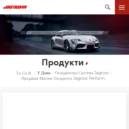
Продукти
У Дома
Охладителна Система Jagrow
Ти Си В:
/
/
/
Продавам Маслен Охладител Jagrow Performance AKG