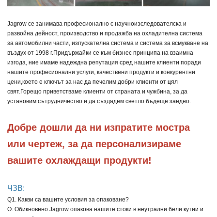
Jagrow се занимава професионално с научноизследователска и
развойна дейност, производство и продажба на охладителна система
за автомобилни части, изпускателна система и система за всмукване на
въздух от 1998 г.
Придържайки се към бизнес принципа на взаимна
изгода, ние имаме надеждна репутация сред нашите клиенти поради
нашите професионални услуги, качествени продукти и конкурентни
цени,
което е ключът за нас да печелим добри клиенти от цял
свят.
Горещо приветстваме клиенти от страната и чужбина, за да
установим сътрудничество и да създадем светло бъдеще заедно.
Добре дошли да ни изпратите мостра 
или чертеж, за да персонализираме 
вашите охлаждащи продукти!
ЧЗВ:
Q1. Какви са вашите условия за опаковане?
О: Обикновено Jagrow опакова нашите стоки в неутрални бели кутии и