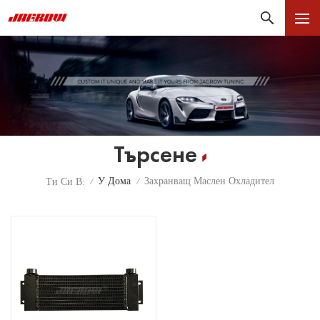
Търсене
У Дома
Захранващ Маслен Охладител
Ти Си В:
/
/