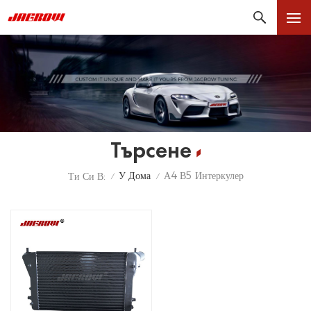
Търсене
У Дома
А4 В5 Интеркулер
Ти Си В:
/
/