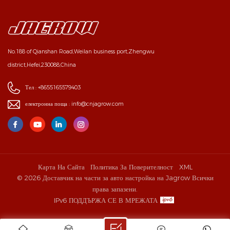
No.188 of Qianshan Road,Weilan business port,Zhengwu
district,Hefei,230088,China
Тел :
+8655165579403
електронна поща :
info@cnjagrow.com
Карта На Сайта
Политика За Поверителност
XML
© 2026 Доставчик на части за авто настройка на Jagrow Всички
права запазени.
IPv6 ПОДДЪРЖА СЕ В МРЕЖАТА